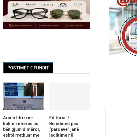
POSTIMET E FUNDIT
Arsim Idrizi në
Editorial /
kulmin e verës po
Bisedimet pas
bën gjum dimëror,
“perdeve” janë
është rrethuar me
legjitime në