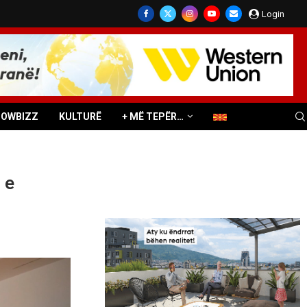
Login
HOWBIZZ
KULTURË
+ MË TEPËR…
 e