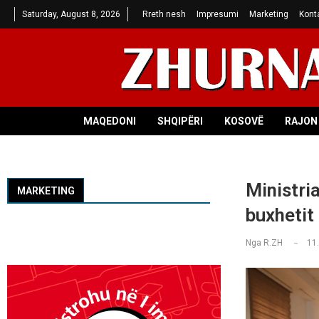
Saturday, August 8, 2026
Rreth nesh
Impresumi
Marketing
Kont
MAQEDONI
SHQIPËRI
KOSOVË
RAJON 
Ministria
MARKETING
buxhetit
Nga
R.ZH
11