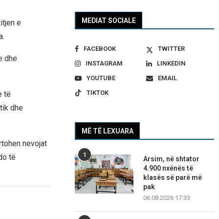
MEDIAT SOCIALE
itjen e
a.
FACEBOOK
TWITTER
e dhe
INSTAGRAM
LINKEDIN
YOUTUBE
EMAIL
TIKTOK
e të
tik dhe
MË TË LEXUARA
rtohen nevojat
1
do të
Arsim, në shtator
4.900 nxënës të
klasës së parë më
pak
06.08.2026 17:33