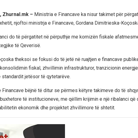
, Zhurnal.mk –
Ministria e Financave ka nisur takimet për përgat
uxhetit, njoftoi ministrja e Financave, Gordana Dimitrieska-Koçosk
alanci do të përgatitet në përputhje me kornizën fiskale afatmesm
ategjike të Qeverisë.
çoska theksoi se fokusi do të jetë në ruajtjen e financave publik
nsolidimin fiskal, zhvillimin infrastrukturor, tranzicionin energje
 standardit jetësor të qytetarëve.
e Financave bëjnë të ditur se përmes këtyre takimeve do të shqy
 buxhetore të institucioneve, me qëllim krijimin e një ribalanci që 
ilitetin ekonomik dhe projektet zhvillimore të shtetit.