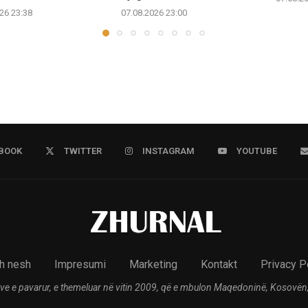
26 23:38
07.08.2026 23:00
BOOK
TWITTER
INSTAGRAM
YOUTUBE
h nesh
Impresumi
Marketing
Kontakt
Privacy P
ve e pavarur, e themeluar në vitin 2009, që e mbulon Maqedoninë, Kosovën,