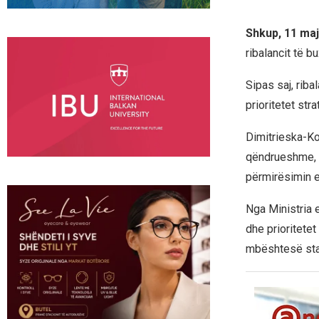
Shkup, 11 maj
ribalancit të b
Sipas saj, rib
prioritetet str
Dimitrieska-Ko
qëndrueshme, ko
përmirësimin e
Nga Ministria 
dhe prioritetet
mbështesë stab