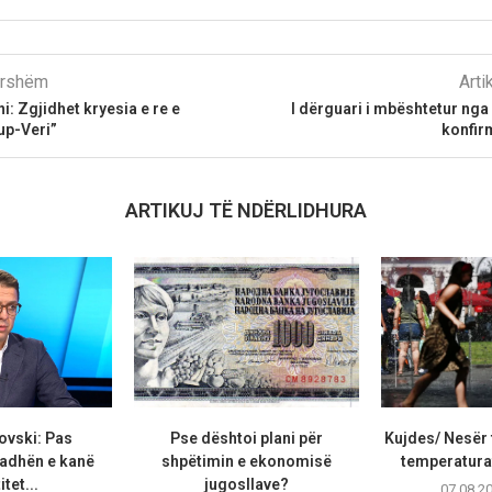
parshëm
Arti
 Zgjidhet kryesia e re e
I dërguari i mbështetur nga
p-Veri”
konfir
ARTIKUJ TË NDËRLIDHURA
ovski: Pas
Pse dështoi plani për
Kujdes/ Nesër 
adhën e kanë
shpëtimin e ekonomisë
temperaturat
tet...
jugosllave?
07.08.2