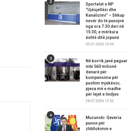
2
Sportelet e NP
“Ujësjellësi dhe
Kanalizimi” – Shkup
nesër do të punojnë
nga ora 7:30 deri në
15:30, e mërkura
është ditë jopune
05.01.2026 10:36
3
Në korrik janë paguar
mbi 560 milionë
denarë për
kompensime për
pushim mjekësor,
pjesa më e madhe
për lejet e lindjes
28.07.2026 15:52
4
Mucunski: Qeveria
punon për
zhbllokimin e