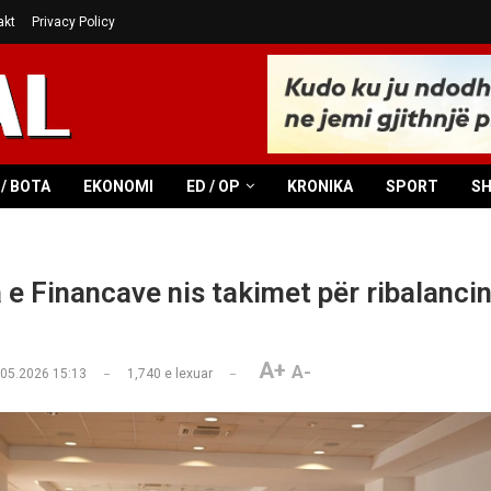
akt
Privacy Policy
/ BOTA
EKONOMI
ED / OP
KRONIKA
SPORT
S
 e Financave nis takimet për ribalancin
A+
A-
.05.2026 15:13
1,740
e lexuar