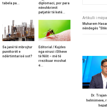
tabela pa...
diplomaci, por para
nënshkrimit
patjetër të ketë...
Artikulli i më
Muharem Hasani:
nëndegës “Shku
Sa janë të mbrojtur
Editorial / Kujdes
punëtorët e
nga virusi i Etheve
ndërtimtarisë sot?
të Nilit – më të
rrezikuar moshat
e...
Dr. Trajan
helmimeve, r
hepati