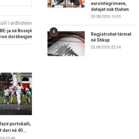
eurointegrimeve,
detajet nuk thuhen
03.08.2026 16:35
kulli i ardhshëm
 BE-ja në Bosnjë
5
Regjistrohet tërmet
mon dorëheqjen
në Shkup
02.08.2026 22:34
fazë portokalli,
Hapet një tjetër segment i
Lidhjet e lë
 deri në 40...
autostradës Elbasan–Qafë
ekstremit 
Thanë,...
026 22:46
07.08.2