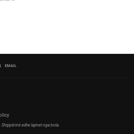
07.08.2026 21:57
EMAIL
olicy
 Shqipërinë edhe lajmet nga bota.