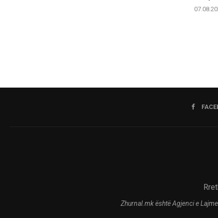
07.08.20
FACE
Rret
Zhurnal.mk është Agjenci e Lajme