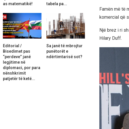
as matematikë!
tabela pa...
Famën më të ma
komercial që so
Një brez i ri s
Hilary Duff.
Editorial /
Sa janë të mbrojtur
Bisedimet pas
punëtorët e
“perdeve” janë
ndërtimtarisë sot?
legjitime në
diplomaci, por para
nënshkrimit
patjetër të ketë...