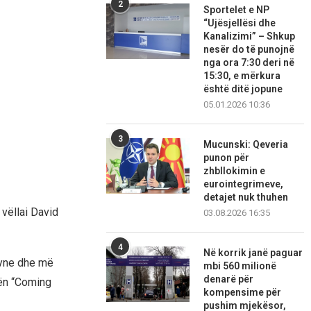
2
Sportelet e NP
“Ujësjellësi dhe
Kanalizimi” – Shkup
nesër do të punojnë
nga ora 7:30 deri në
15:30, e mërkura
është ditë jopune
05.01.2026 10:36
3
Mucunski: Qeveria
punon për
zhbllokimin e
eurointegrimeve,
detajet nuk thuhen
 vëllai David
03.08.2026 16:35
4
Në korrik janë paguar
ayne dhe më
mbi 560 milionë
denarë për
mën “Coming
kompensime për
pushim mjekësor,