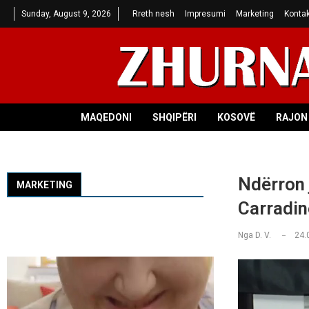
Sunday, August 9, 2026
Rreth nesh
Impresumi
Marketing
Kontak
MAQEDONI
SHQIPËRI
KOSOVË
RAJON 
Ndërron 
MARKETING
Carradin
Nga
D. V.
24.