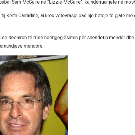
babai Sam McGuire në “Lizzie McGuire”, ka ndërruar jetë në mos
ë tij Keith Carradine, ai kreu vetëvrasje pas një beteje të gjatë me 
i se dëshiron të rrisë ndërgjegjësimin për shëndetin mendor dhe t
sëmundjeve mendore.