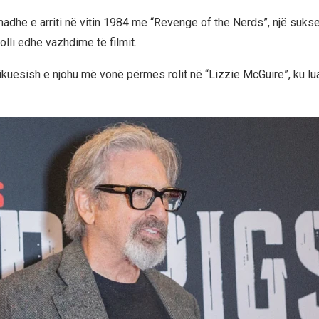
dhe e arriti në vitin 1984 me “Revenge of the Nerds”, një suks
lli edhe vazhdime të filmit.
hikuesish e njohu më vonë përmes rolit në “Lizzie McGuire”, ku lua