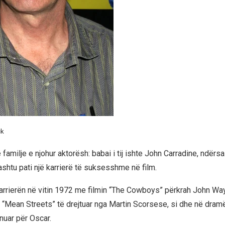
ck
ë familje e njohur aktorësh: babai i tij ishte John Carradine, ndërsa
ashtu pati një karrierë të suksesshme në film.
karrierën në vitin 1972 me filmin “The Cowboys” përkrah John W
 “Mean Streets” të drejtuar nga Martin Scorsese, si dhe në dra
uar për Oscar.