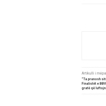
Artikulli i më
“Ta pranosh sit
Finalistët e B
gratë që luftoj