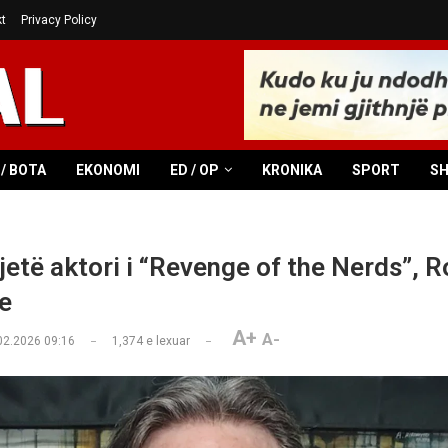
t
Privacy Policy
/ BOTA
EKONOMI
ED / OP
KRONIKA
SPORT
S
jetë aktori i “Revenge of the Nerds”, R
e
A+
A-
02.2026 09:16
1,374
e lexuar