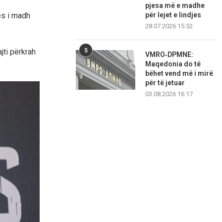
pjesa më e madhe
për lejet e lindjes
es i madh
28.07.2026 15:52
5
jti përkrah
VMRO‑DPMNE:
Maqedonia do të
bëhet vend më i mirë
për të jetuar
03.08.2026 16:17