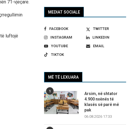
hën 71-vjeçare.
MEDIAT SOCIALE
çrregullimin
FACEBOOK
TWITTER
ë luftojë
INSTAGRAM
LINKEDIN
YOUTUBE
EMAIL
TIKTOK
MË TË LEXUARA
1
Arsim, në shtator
4.900 nxënës të
klasës së parë më
pak
06.08.2026 17:33