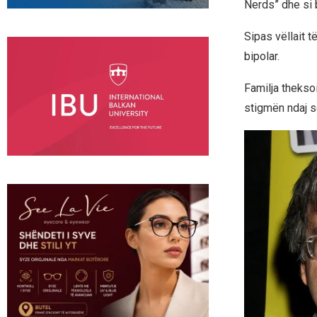
Nerds” dhe si 
Sipas vëllait t
bipolar.
Familja thekso
stigmën ndaj 