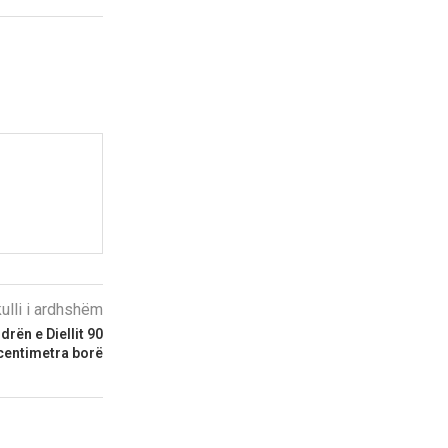
kulli i ardhshëm
rën e Diellit 90
centimetra borë