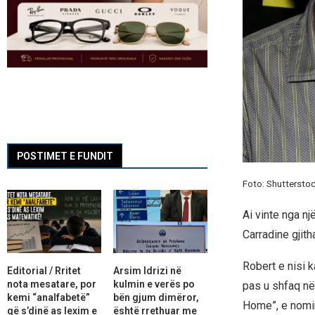
POSTIMET E FUNDIT
Foto: Shuttersto
Ai vinte nga nj
Carradine gjith
Robert e nisi 
Editorial / Rritet
Arsim Idrizi në
nota mesatare, por
kulmin e verës po
pas u shfaq në
kemi “analfabetë”
bën gjum dimëror,
Home”, e nomin
që s’dinë as lexim e
është rrethuar me