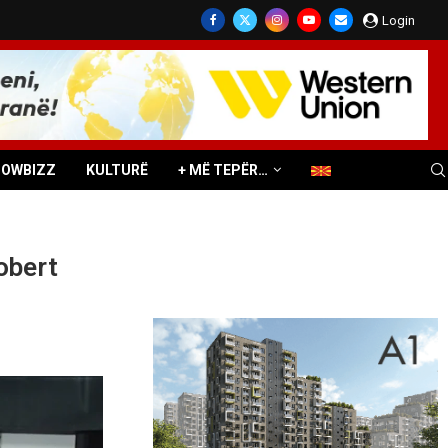
Login
HOWBIZZ
KULTURË
+ MË TEPËR…
obert