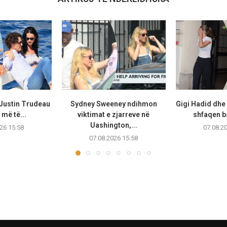
 Justin Trudeau
Sydney Sweeney ndihmon
Gigi Hadid dhe
më të...
viktimat e zjarreve në
shfaqen b
Uashington,...
26 15:58
07.08.2
07.08.2026 15:58