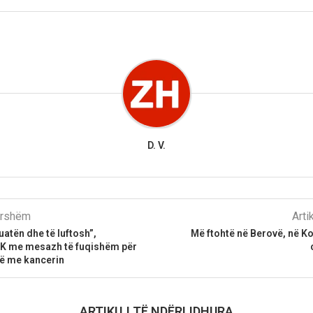
D. V.
parshëm
Arti
uatën dhe të luftosh”,
Më ftohtë në Berovë, në Kod
BVK me mesazh të fuqishëm për
në me kancerin
ARTIKUJ TË NDËRLIDHURA