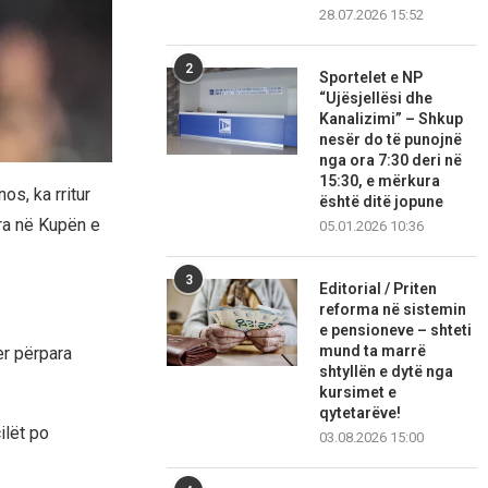
28.07.2026 15:52
2
Sportelet e NP
“Ujësjellësi dhe
Kanalizimi” – Shkup
nesër do të punojnë
nga ora 7:30 deri në
15:30, e mërkura
os, ka rritur
është ditë jopune
ira në Kupën e
05.01.2026 10:36
3
Editorial / Priten
reforma në sistemin
e pensioneve – shteti
mund ta marrë
er përpara
shtyllën e dytë nga
kursimet e
qytetarëve!
ilët po
03.08.2026 15:00