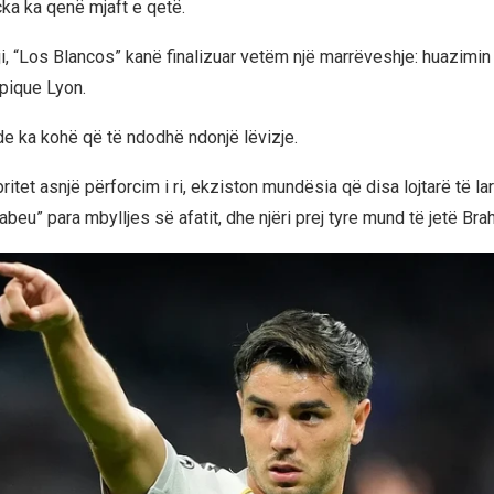
çka ka qenë mjaft e qetë.
ji, “Los Blancos” kanë finalizuar vetëm një marrëveshje: huazimin
pique Lyon.
de ka kohë që të ndodhë ndonjë lëvizje.
itet asnjë përforcim i ri, ekziston mundësia që disa lojtarë të l
beu” para mbylljes së afatit, dhe njëri prej tyre mund të jetë Bra