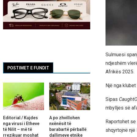
Sulmuesi spanjo
ndjeshëm vlerë
POSTIMET E FUNDIT
Afrikës 2025.
Një nga klubet
Sipas
CaughtO
mbylljes së afa
Editorial / Kujdes
A po zhvillohen
Raportohet se 
nga virusi i Etheve
nxënësit të
të Nilit – më të
barabartë përballë
shqyrtojnë një
rrezikuar moshat
dallimeve etnike