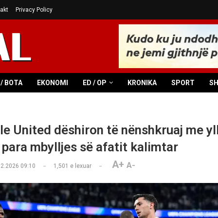
akt
Privacy Policy
/ BOTA
EKONOMI
ED / OP
KRONIKA
SPORT
S
e United dëshiron të nënshkruaj me yll
para mbylljes së afatit kalimtar
A+
A-
02.2026 09:10
1,501
e lexuar