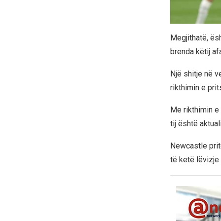
Megjithatë, ës
brenda këtij af
Një shitje në
rikthimin e pr
Me rikthimin e
tij është aktua
Newcastle prite
të ketë lëvizje