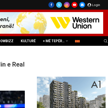
Login
HOWBIZZ
KULTURË
+ MË TEPËR…
in e Real