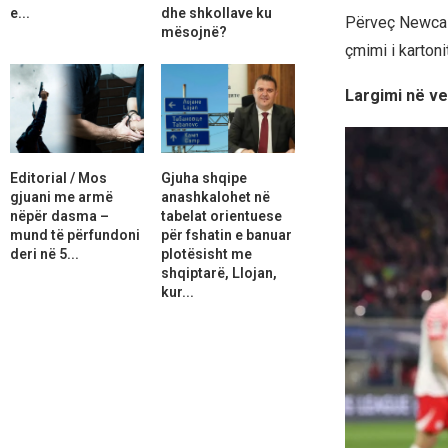
e...
dhe shkollave ku
Përveç Newcast
mësojnë?
çmimi i kartoni
Largimi në ve
Editorial / Mos
Gjuha shqipe
gjuani me armë
anashkalohet në
nëpër dasma –
tabelat orientuese
mund të përfundoni
për fshatin e banuar
deri në 5...
plotësisht me
shqiptarë, Llojan,
kur...