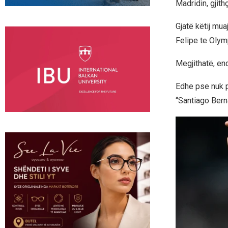
Madridin, gjith
Gjatë këtij mua
Felipe te Olym
Megjithatë, en
Edhe pse nuk pr
“Santiago Berna