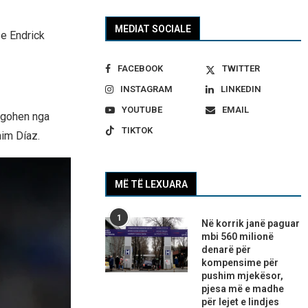
MEDIAT SOCIALE
 e Endrick
FACEBOOK
TWITTER
INSTAGRAM
LINKEDIN
YOUTUBE
EMAIL
argohen nga
TIKTOK
him Díaz.
MË TË LEXUARA
1
Në korrik janë paguar
mbi 560 milionë
denarë për
kompensime për
pushim mjekësor,
pjesa më e madhe
për lejet e lindjes