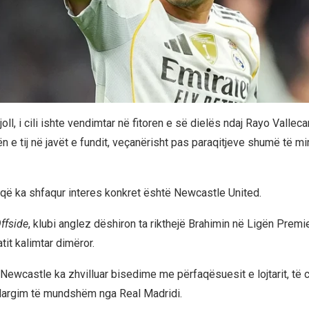
ll, i cili ishte vendimtar në fitoren e së dielës ndaj Rayo Vallecan
n e tij në javët e fundit, veçanërisht pas paraqitjeve shumë të m
 që ka shfaqur interes konkret është Newcastle United.
ffside
, klubi anglez dëshiron ta rikthejë Brahimin në Ligën Premi
tit kalimtar dimëror.
Newcastle ka zhvilluar bisedime me përfaqësuesit e lojtarit, të c
 largim të mundshëm nga Real Madridi.