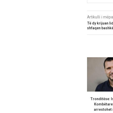
Artikulli i më
Të dy krijuan l
shfaqen bashkë
Tronditëse: Is
Kombëtares
arrestohet 