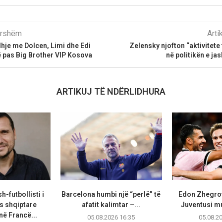
parshëm
Arti
idhje me Dolcen, Limi dhe Edi
Zelensky njofton “aktivitet
 pas Big Brother VIP Kosova
në politikën e ja
ARTIKUJ TË NDËRLIDHURA
h-futbollisti i
Barcelona humbi një “perlë” të
Edon Zhegrov
 shqiptare
afatit kalimtar –...
Juventusi m
në Francë...
05.08.2026 16:35
05.08.2