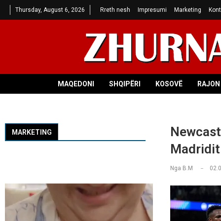
Thursday, August 6, 2026
Rreth nesh
Impresumi
Marketing
Kont
MAQEDONI
SHQIPËRI
KOSOVË
RAJON 
Newcastl
MARKETING
Madridit 
Nga
B.M
02.