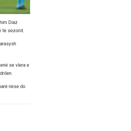
ahim Diaz
ë të sezonit.
parasysh
qenë se vlera e
drilen.
 parë nëse do