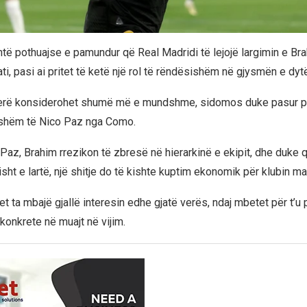
htë pothuajse e pamundur që Real Madridi të lejojë largimin e Br
ati, pasi ai pritet të ketë një rol të rëndësishëm në gjysmën e dyt
 verë konsiderohet shumë më e mundshme, sidomos duke pasur 
itshëm të Nico Paz nga Como.
 Paz, Brahim rrezikon të zbresë në hierarkinë e ekipit, dhe duke 
lisht e lartë, një shitje do të kishte kuptim ekonomik për klubin ma
t ta mbajë gjallë interesin edhe gjatë verës, ndaj mbetet për t’u
 konkrete në muajt në vijim.