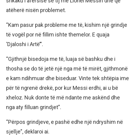
shkaku i afërsisë së tij me Lionel Messin dhe që
atëherë nisën problemet.
“Kam pasur pak probleme me të, kishim një grindje
të vogël por në fillim ishte themelor. E quaja
‘Djaloshi i Artë’”.
“Gjithnjë bisedoja me të, luaja së bashku dhe i
thosha se do të jetë një nga më të mirët, gjithmonë
e kam ndihmuar dhe biseduar. Vinte tek shtëpia ime
për të ngrenë drekë, por kur Messi erdhi, ai u bë
xheloz. Nuk donte të më ndante me askënd dhe
nga aty filluan grindjet”.
“Përpos grindjeve, e pashë edhe një ndryshim në
sjellje”, deklaroi ai.