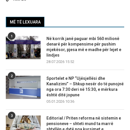
MË TË LEXUARA
1
Në korrik janë paguar mbi 560 milionë
denarë për kompensime për pushim
mjekësor, pjesa më e madhe për lejet e
lindjes
28.07.2026 15:52
2
Sportelet e NP “Ujësjellësi dhe
Kanalizimi” – Shkup nesër do të punojnë
nga ora 7:30 deri në 15:30, e mërkura
është ditë jopune
05.01.2026 10:36
3
Editorial / Priten reforma në sistemin e
pensioneve – shteti mund ta marrë
shtyllën e dytë nga kursimet e