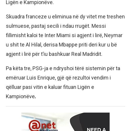
Ligën e Kampionëve.
Skuadra franceze u eliminua në dy vitet me treshen
sulmuese, pastaj secili i ndau rrugët. Messi
fillimisht kaloi te Inter Miami si agjent i lirë, Neymar
u shit te Al Hilal, derisa Mbappe priti deri kur u bë
agjent i lirë për t’iu bashkuar Real Madridit.
Pa këta tre, PSG-ja e ndryshoi tërë sistemin për ta
emëruar Luis Enrique, gjë që rezultoi vendim i
qëlluar pasi vitin e kaluar fituan Ligën e
Kampionëve
.