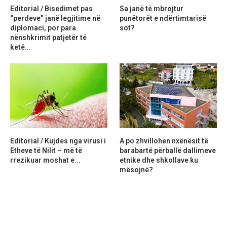
Editorial / Bisedimet pas
Sa janë të mbrojtur
“perdeve” janë legjitime në
punëtorët e ndërtimtarisë
diplomaci, por para
sot?
nënshkrimit patjetër të
ketë...
Editorial / Kujdes nga virusi i
A po zhvillohen nxënësit të
Etheve të Nilit – më të
barabartë përballë dallimeve
rrezikuar moshat e...
etnike dhe shkollave ku
mësojnë?