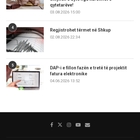
qytetarëve!
03.08.2026 15:00
4
Regjistrohet tërmet në Shkup
02.08.2026 22:34
5
DAP-i e fillon fazën e tretë të projektit
fatura elektronike
04.06.2026 13:52