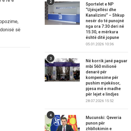
e e re e
2
Sportelet e NP
“Ujësjellësi dhe
Kanalizimi” – Shkup
nesër do të punojnë
ropozime,
nga ora 7:30 deri në
edonisë së
15:30, e mërkura
është ditë jopune
05.01.2026 10:36
3
Në korrik janë paguar
mbi 560 milionë
denarë për
kompensime për
pushim mjekësor,
pjesa më e madhe
për lejet e lindjes
28.07.2026 15:52
4
Mucunski: Qeveria
punon për
zhbllokimin e