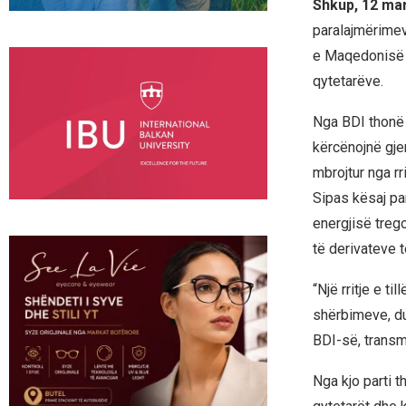
Shkup, 12 ma
paralajmërimeve
e Maqedonisë s
qytetarëve.
Nga BDI thonë 
kërcënojnë gje
mbrojtur nga rr
Sipas kësaj pa
energjisë treg
të derivateve t
“Një rritje e ti
shërbimeve, du
BDI-së, transm
Nga kjo parti 