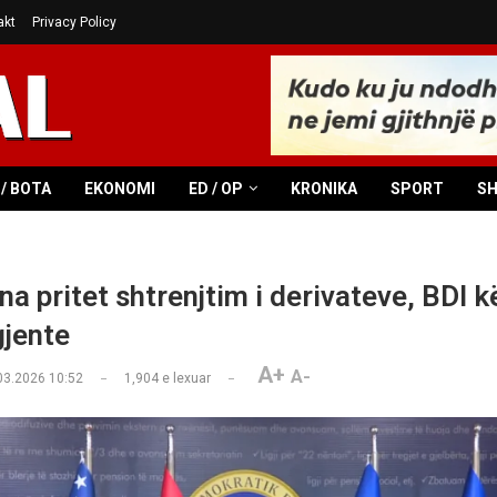
akt
Privacy Policy
/ BOTA
EKONOMI
ED / OP
KRONIKA
SPORT
S
na pritet shtrenjtim i derivateve, BDI 
jente
A+
A-
03.2026 10:52
1,904
e lexuar