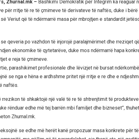
rs, Zhurnal.mk –
Bashkimi Demokratik për Integrim ka reaguar n
 për rritje të re të çmimeve të derivateve të naftës, duke i bërë 
ë Veriut që të ndërmarrë masa për mbrojtjen e standardit jetëso
se qeveria po vazhdon të injorojë paralajmërimet dhe rreziqet që,
ndjen ekonomike të qytetarëve, duke mos ndërmarrë hapa konkret
itjet e reja të çmimeve.
rtie, parashikimet profesionale dhe lëvizjet në bursat ndërkombë
ojnë se nga e hëna e ardhshme pritet një rritje e re dhe e ndjes
ë naftës.
llë rrezikon të shkaktojë një valë të re të shtrenjtimit të produktev
ke rënduar edhe më tej barrën mbi familjet dhe bizneset”, thuhet
eton Zhurnal.mk.
theksojnë se edhe më herët kanë propozuar masa konkrete për t