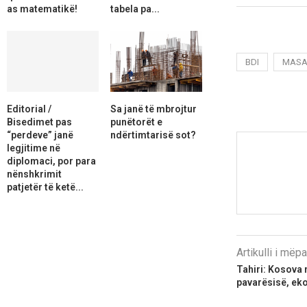
as matematikë!
tabela pa...
BDI
MAS
Editorial /
Sa janë të mbrojtur
Bisedimet pas
punëtorët e
“perdeve” janë
ndërtimtarisë sot?
legjitime në
diplomaci, por para
nënshkrimit
patjetër të ketë...
Artikulli i më
​Tahiri: Kosova
pavarësisë, ek