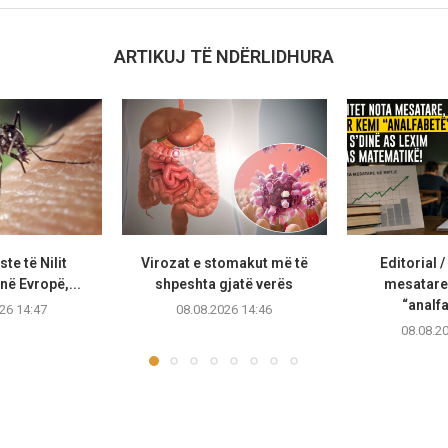
ARTIKUJ TË NDËRLIDHURA
te të Nilit
Virozat e stomakut më të
Editorial /
ë Evropë,...
shpeshta gjatë verës
mesatare
“analfa
26 14:47
08.08.2026 14:46
08.08.2