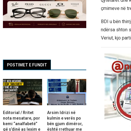
qytetarët dhe k
çmimeve në tr
BDI u bën thir
ndërsa shton s
Veriut, kjo par
POSTIMET E FUNDIT
Editorial / Rritet
Arsim Idrizi në
nota mesatare, por
kulmin e verës po
kemi “analfabetë”
bën gjum dimëror,
që s’dinë as lexim e
është rrethuar me