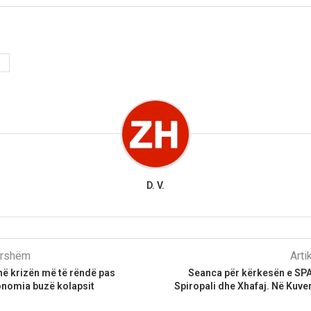
A
D. V.
parshëm
Arti
 në krizën më të rëndë pas
Seanca për kërkesën e SP
onomia buzë kolapsit
Spiropali dhe Xhafaj. Në Kuv