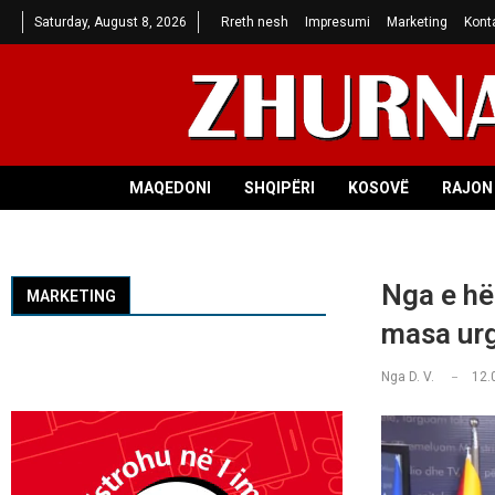
Saturday, August 8, 2026
Rreth nesh
Impresumi
Marketing
Kont
MAQEDONI
SHQIPËRI
KOSOVË
RAJON 
Nga e hë
MARKETING
masa urg
Nga
D. V.
12.