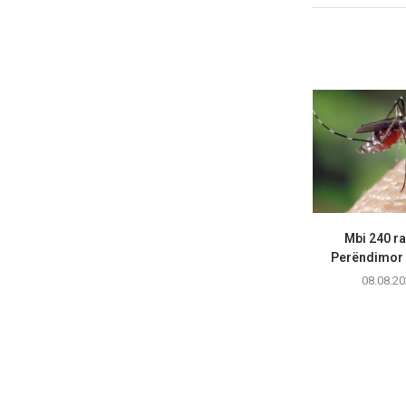
Mbi 240 ras
Perëndimor n
08.08.20