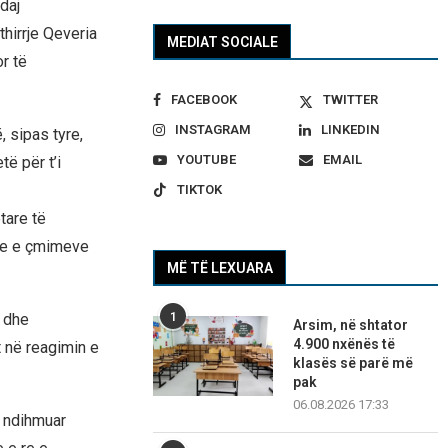
daj
thirrje Qeveria
MEDIAT SOCIALE
r të
FACEBOOK
TWITTER
INSTAGRAM
LINKEDIN
 sipas tyre,
YOUTUBE
EMAIL
ë për t’i
TIKTOK
tare të
hme e çmimeve
MË TË LEXUARA
e dhe
1
Arsim, në shtator
4.900 nxënës të
 në reagimin e
klasës së parë më
pak
06.08.2026 17:33
ë ndihmuar