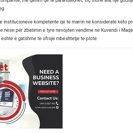
ompanitë, me qëllim që të parandalohet, siç thonë ata, një goditj
eg.
rje institucioneve kompetente që të marrin në konsideratë këto p
e nëse për zbatimin e tyre nevojiten vendime në Kuvendi i Maq
ti është e gatshme të ofrojë mbështetje të plotë.