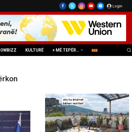
Login
HOWBIZZ
KULTURË
+ MË TEPËR…
kërkon