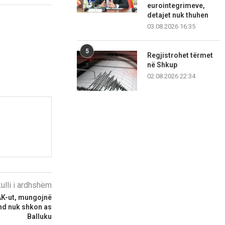
eurointegrimeve,
detajet nuk thuhen
03.08.2026 16:35
5
Regjistrohet tërmet
në Shkup
02.08.2026 22:34
kulli i ardhshëm
AK-ut, mungojnë
end nuk shkon as
Balluku