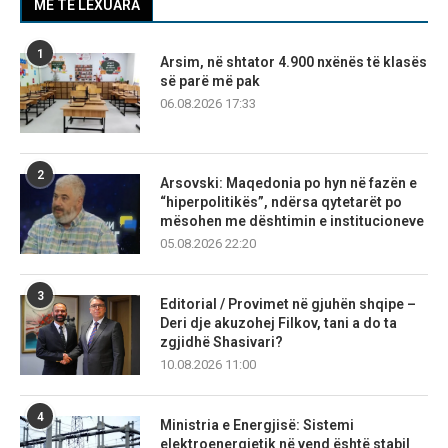
MË TË LEXUARA
1
Arsim, në shtator 4.900 nxënës të klasës
së parë më pak
06.08.2026 17:33
2
Arsovski: Maqedonia po hyn në fazën e
“hiperpolitikës”, ndërsa qytetarët po
mësohen me dështimin e institucioneve
05.08.2026 22:20
3
Editorial / Provimet në gjuhën shqipe –
Deri dje akuzohej Filkov, tani a do ta
zgjidhë Shasivari?
10.08.2026 11:00
4
Ministria e Energjisë: Sistemi
elektroenergjetik në vend është stabil