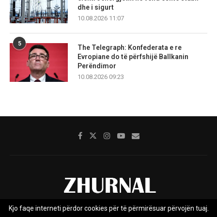
dhe i sigurt
10.08.2026 11:07
5
The Telegraph: Konfederata e re
Evropiane do të përfshijë Ballkanin
Perëndimor
10.08.2026 09:23
Kjo faqe interneti përdor cookies për të përmirësuar përvojën tuaj.
Rreth nesh
Impresumi
Marketing
Kontakt