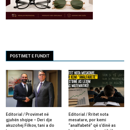
POSTIMET E FUNDIT
Editorial / Provimet në
Editorial / Rritet nota
gjuhën shqipe – Deri dje
mesatare, por kemi
akuzohej Filkov, tani a do
“analfabetë” që s’dinë as