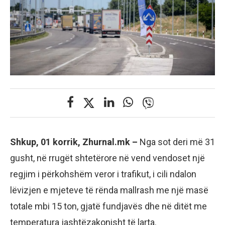
Shkup, 01 korrik, Zhurnal.mk –
Nga sot deri më 31
gusht, në rrugët shtetërore në vend vendoset një
regjim i përkohshëm veror i trafikut, i cili ndalon
lëvizjen e mjeteve të rënda mallrash me një masë
totale mbi 15 ton, gjatë fundjavës dhe në ditët me
temperatura jashtëzakonisht të larta.