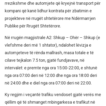
rrezikshme dhe automjete që kryejnë transport për
kompani që kanë lidhur kontrata për zbatimin e
projekteve në rrugët shtetërore me Ndërmarrjen
Publike për Rrugët Shtetërore.
Në rrugën magjistrale A2: Shkup – Ohër – Shkup (e
vlefshme deri më 1 shtator), ndalohet lëvizja e
automjeteve të rënda mallrash, masa totale e të
cilave tejkalon 7.5 ton, gjatë fundjavave, në
intervalet: e premte nga ora 15:00-22:00, e shtunë
nga ora 07:00 deri në 12:00 dhe nga ora 18:00 deri
në 24:00 dhe e diel nga ora 07:00 deri në 22:00.
Ky regjim i veçantë trafiku vendoset gjatë verës me
qëllim që të shmanget mbingarkesa e trafikut në