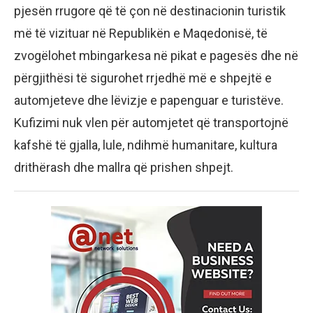
pjesën rrugore që të çon në destinacionin turistik
më të vizituar në Republikën e Maqedonisë, të
zvogëlohet mbingarkesa në pikat e pagesës dhe në
përgjithësi të sigurohet rrjedhë më e shpejtë e
automjeteve dhe lëvizje e papenguar e turistëve.
Kufizimi nuk vlen për automjetet që transportojnë
kafshë të gjalla, lule, ndihmë humanitare, kultura
drithërash dhe mallra që prishen shpejt.