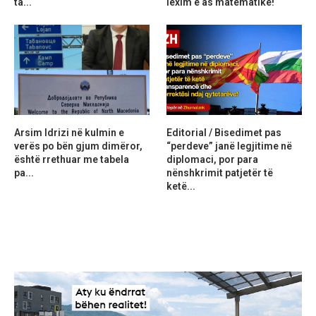
ta...
lexim e as matematikë!
Arsim Idrizi në kulmin e
Editorial / Bisedimet pas
verës po bën gjum dimëror,
“perdeve” janë legjitime në
është rrethuar me tabela
diplomaci, por para
pa...
nënshkrimit patjetër të
ketë...