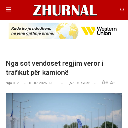
Nga sot vendoset regjim veror i
trafikut për kamionë
A+
A-
Nga
D. V.
01.07.2026 09:38
1,571
e lexuar