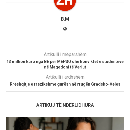
B.M
Artikulli i mëparshëm
13 million Euro nga BE për MEPSO dhe konviktet e studentëve
në Maqedoni të Veriut
Artikulli i ardhshëm
Rrëshqitje e rrezikshme gurësh në rrugën Gradsko-Veles
ARTIKUJ TË NDËRLIDHURA