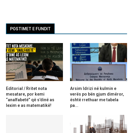
POSTIMET E FUNDIT
Editorial / Rritet nota
Arsim Idrizi në kulmin e
mesatare, por kemi
verës po bën gjum dimëror,
“analfabetë” që s’dinë as
është rrethuar me tabela
lexim e as matematikë!
pa...