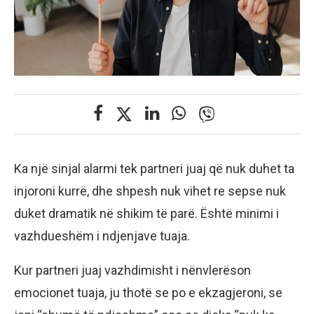
Ka një sinjal alarmi tek partneri juaj që nuk duhet ta
injoroni kurrë, dhe shpesh nuk vihet re sepse nuk
duket dramatik në shikim të parë. Është minimi i
vazhdueshëm i ndjenjave tuaja.
Kur partneri juaj vazhdimisht i nënvlerëson
emocionet tuaja, ju thotë se po e ekzagjeroni, se