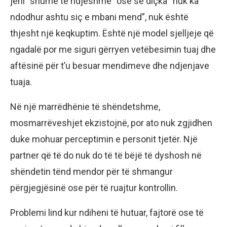
jeni “shumë të ndjeshme” ose se diçka “nuk ka
ndodhur ashtu siç e mbani mend”, nuk është
thjesht një keqkuptim. Është një model sjelljeje që
ngadalë por me siguri gërryen vetëbesimin tuaj dhe
aftësinë për t’u besuar mendimeve dhe ndjenjave
tuaja.
Në një marrëdhënie të shëndetshme,
mosmarrëveshjet ekzistojnë, por ato nuk zgjidhen
duke mohuar perceptimin e personit tjetër. Një
partner që të do nuk do të të bëjë të dyshosh në
shëndetin tënd mendor për të shmangur
përgjegjësinë ose për të ruajtur kontrollin.
Problemi lind kur ndiheni të hutuar, fajtorë ose të