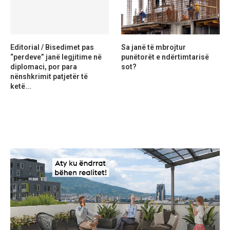
Editorial / Bisedimet pas
Sa janë të mbrojtur
“perdeve” janë legjitime në
punëtorët e ndërtimtarisë
diplomaci, por para
sot?
nënshkrimit patjetër të
ketë...