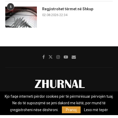
5
Regjistrohet tërmet në Shkup
02.08.2026 22:34
Kjo faqe interneti përdor cookies për të përmirësuar përvojën tuaj.
Rreth nesh
Impresumi
Marketing
Kontakt
Ne do të supozojmë se jeni dakord me këtë, por mund të
Privacy Policy
çregjistroheni nëse dëshironi.
Pranoj
Lexo më tepër
Zhurnal.mk është Agjenci e Lajmeve e pavarur, e themeluar në vitin