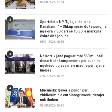
06.08.2026 17:33
2
Sportelet e NP “Ujësjellësi dhe
Kanalizimi” – Shkup nesër do të punojnë
nga ora 7:30 deri në 15:30, e mërkura
është ditë jopune
05.01.2026 10:36
3
Në korrik janë paguar mbi 560 milionë
denarë për kompensime për pushim
mjekësor, pjesa më e madhe për lejet e
lindjes
28.07.2026 15:52
4
Mucunski: Qeveria punon për
zhbllokimin e eurointegrimeve, detajet
nuk thuhen
03.08.2026 16:35