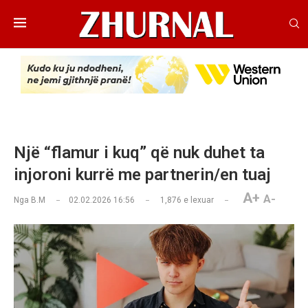
Një “flamur i kuq” që nuk duhet ta
injoroni kurrë me partnerin/en tuaj
A+
A-
Nga
B.M
02.02.2026 16:56
1,876
e lexuar