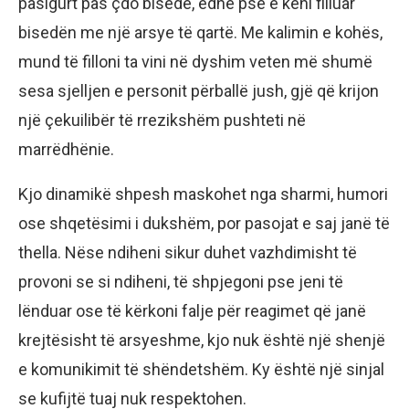
pasigurt pas çdo bisede, edhe pse e keni filluar
bisedën me një arsye të qartë. Me kalimin e kohës,
mund të filloni ta vini në dyshim veten më shumë
sesa sjelljen e personit përballë jush, gjë që krijon
një çekuilibër të rrezikshëm pushteti në
marrëdhënie.
Kjo dinamikë shpesh maskohet nga sharmi, humori
ose shqetësimi i dukshëm, por pasojat e saj janë të
thella. Nëse ndiheni sikur duhet vazhdimisht të
provoni se si ndiheni, të shpjegoni pse jeni të
lënduar ose të kërkoni falje për reagimet që janë
krejtësisht të arsyeshme, kjo nuk është një shenjë
e komunikimit të shëndetshëm. Ky është një sinjal
se kufijtë tuaj nuk respektohen.