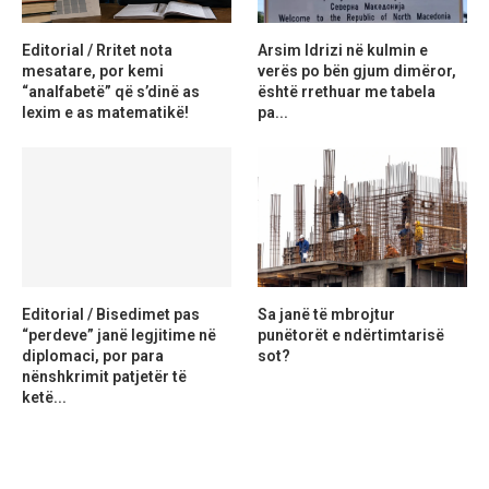
Editorial / Rritet nota
Arsim Idrizi në kulmin e
mesatare, por kemi
verës po bën gjum dimëror,
“analfabetë” që s’dinë as
është rrethuar me tabela
lexim e as matematikë!
pa...
Editorial / Bisedimet pas
Sa janë të mbrojtur
“perdeve” janë legjitime në
punëtorët e ndërtimtarisë
diplomaci, por para
sot?
nënshkrimit patjetër të
ketë...