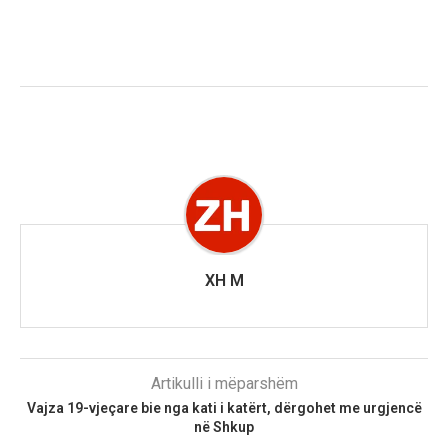
XH M
Artikulli i mëparshëm
Vajza 19-vjeçare bie nga kati i katërt, dërgohet me urgjencë
në Shkup