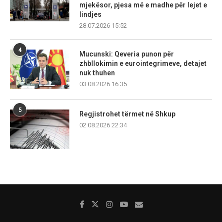
mjekësor, pjesa më e madhe për lejet e
lindjes
28.07.2026 15:52
4
Mucunski: Qeveria punon për
zhbllokimin e eurointegrimeve, detajet
nuk thuhen
03.08.2026 16:35
5
Regjistrohet tërmet në Shkup
02.08.2026 22:34