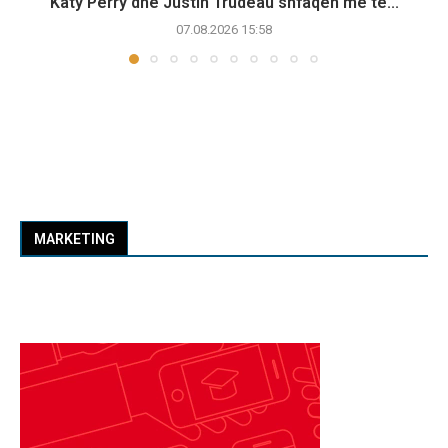
Katy Perry dhe Justin Trudeau shfaqen më të...
07.08.2026 15:58
MARKETING