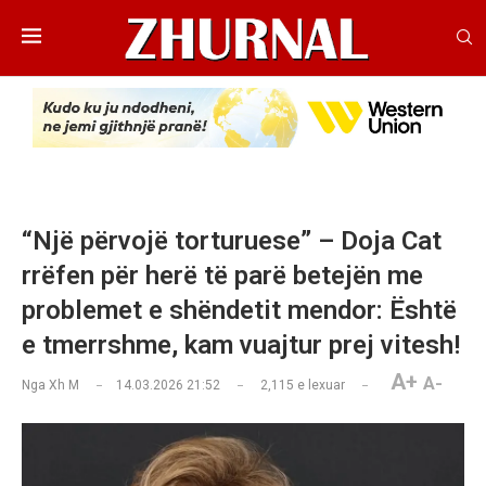
“Një përvojë torturuese” – Doja Cat
rrëfen për herë të parë betejën me
problemet e shëndetit mendor: Është
e tmerrshme, kam vuajtur prej vitesh!
A+
A-
Nga
Xh M
14.03.2026 21:52
2,115
e lexuar