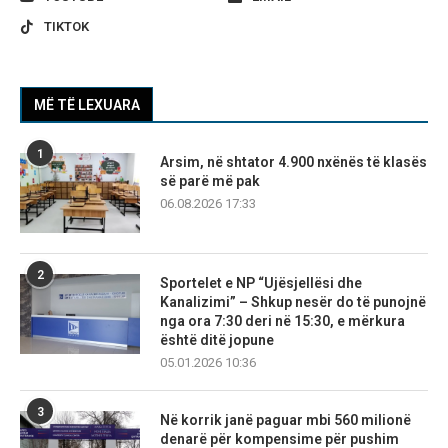
TIKTOK
MË TË LEXUARA
1
Arsim, në shtator 4.900 nxënës të klasës
së parë më pak
06.08.2026 17:33
2
Sportelet e NP “Ujësjellësi dhe
Kanalizimi” – Shkup nesër do të punojnë
nga ora 7:30 deri në 15:30, e mërkura
është ditë jopune
05.01.2026 10:36
3
Në korrik janë paguar mbi 560 milionë
denarë për kompensime për pushim