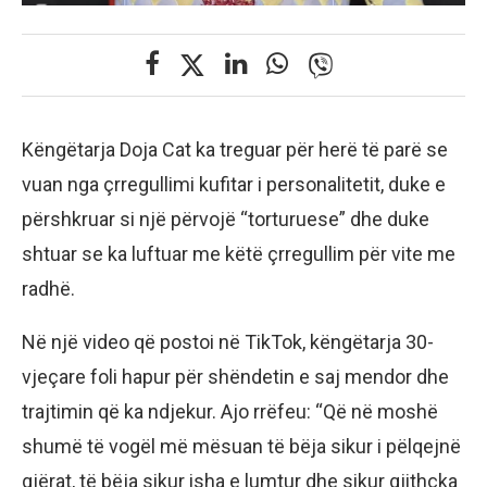
Këngëtarja Doja Cat ka treguar për herë të parë se
vuan nga çrregullimi kufitar i personalitetit, duke e
përshkruar si një përvojë “torturuese” dhe duke
shtuar se ka luftuar me këtë çrregullim për vite me
radhë.
Në një video që postoi në TikTok, këngëtarja 30-
vjeçare foli hapur për shëndetin e saj mendor dhe
trajtimin që ka ndjekur. Ajo rrëfeu: “Që në moshë
shumë të vogël më mësuan të bëja sikur i pëlqejnë
gjërat, të bëja sikur isha e lumtur dhe sikur gjithçka