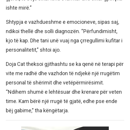
ishte mirë.”
Shtypja e vazhdueshme e emocioneve, sipas saj,
ndikoi thellë dhe solli diagnozën. “Përfundimisht,
kjo të kap. Dhe tani unë vuaj nga çrregullimi kufitar i
personalitetit,” shtoi ajo.
Doja Cat theksoi gjithashtu se ka qenë në terapi për
vite me radhë dhe vazhdon të ndjekë një rrugëtim
personal të shërimit dhe vetëpërmirësimit.
“Ndihem shumë e lehtësuar dhe krenare për veten
time. Kam bërë një rrugë të gjatë, edhe pse ende
bëj gabime,” tha këngëtarja.