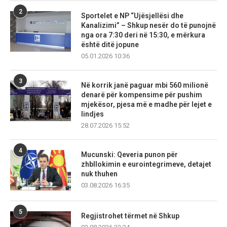
2
Sportelet e NP “Ujësjellësi dhe
Kanalizimi” – Shkup nesër do të punojnë
nga ora 7:30 deri në 15:30, e mërkura
është ditë jopune
05.01.2026 10:36
3
Në korrik janë paguar mbi 560 milionë
denarë për kompensime për pushim
mjekësor, pjesa më e madhe për lejet e
lindjes
28.07.2026 15:52
4
Mucunski: Qeveria punon për
zhbllokimin e eurointegrimeve, detajet
nuk thuhen
03.08.2026 16:35
5
Regjistrohet tërmet në Shkup