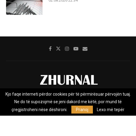
02.08.2026 22:34
Kjo faqe interneti përdor cookies për të përmirësuar përvojën tuaj.
Rreth nesh
Impresumi
Marketing
Kontakt
Ne do të supozojmë se jeni dakord me këtë, por mund të
Privacy Policy
çregjistroheni nëse dëshironi.
Pranoj
Lexo më tepër
Zhurnal.mk është Agjenci e Lajmeve e pavarur, e themeluar në vitin
2009, që e mbulon Maqedoninë, Kosovën, Shqipërinë edhe lajmet
nga bota.