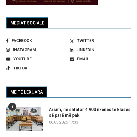
MEDIAT SOCIALE
FACEBOOK
TWITTER
INSTAGRAM
LINKEDIN
YOUTUBE
EMAIL
TIKTOK
MË TË LEXUARA
1
Arsim, në shtator 4.900 nxënës të klasës
së parë më pak
06.08.2026 17:33