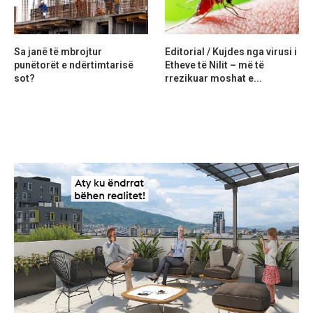
Sa janë të mbrojtur
Editorial / Kujdes nga virusi i
punëtorët e ndërtimtarisë
Etheve të Nilit – më të
sot?
rrezikuar moshat e...