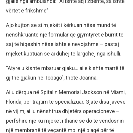
gjallë nga ambulanca: “Ai ishte aq i zbehtë, sa ishte
vërtet e frikshme”.
Ajo kujton se si mjekët i kërkuan nëse mund të
nënshkruante një formular që gjymtyrët e burrit të
saj të hiqeshin nëse ishte e nevojshme – pastaj
mjekët kuptuan se ai duhej të largohej nga ishulli.
“Atyre u kishte mbaruar gjaku… ai e kishte marrë të
gjithë gjakun në Tobago”, thotë Joanna.
Ai u dërgua në Spitalin Memorial Jackson në Miami,
Florida, për trajtim të specializuar. Gjatë disa javëve
në vijim, ai iu nënshtrua dhjetëra operacioneve –
përfshirë një ku mjekët i thanë se do të vendosnin
një membranë të veçantë mbi një plagë për të