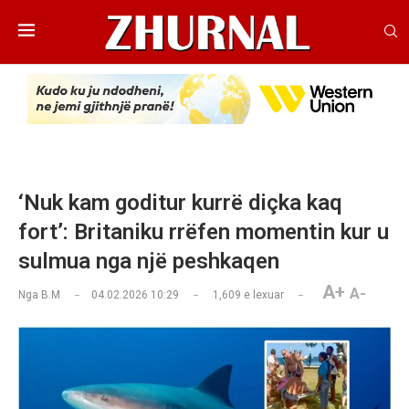
‘Nuk kam goditur kurrë diçka kaq
fort’: Britaniku rrëfen momentin kur u
sulmua nga një peshkaqen
A+
A-
Nga
B.M
04.02.2026 10:29
1,609
e lexuar