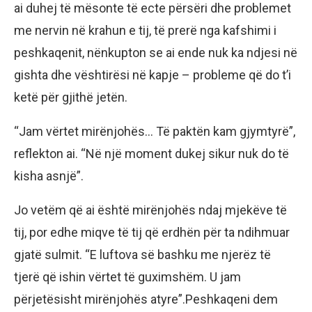
ai duhej të mësonte të ecte përsëri dhe problemet
me nervin në krahun e tij, të prerë nga kafshimi i
peshkaqenit, nënkupton se ai ende nuk ka ndjesi në
gishta dhe vështirësi në kapje – probleme që do t’i
ketë për gjithë jetën.
“Jam vërtet mirënjohës… Të paktën kam gjymtyrë”,
reflekton ai. “Në një moment dukej sikur nuk do të
kisha asnjë”.
Jo vetëm që ai është mirënjohës ndaj mjekëve të
tij, por edhe miqve të tij që erdhën për ta ndihmuar
gjatë sulmit. “E luftova së bashku me njerëz të
tjerë që ishin vërtet të guximshëm. U jam
përjetësisht mirënjohës atyre”.Peshkaqeni dem