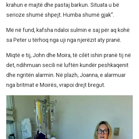
krahun e majtë dhe pastaj barkun. Situata u bë
serioze shumë shpejt. Humba shumë gjak”.
Më në fund, kafsha ndaloi sulmin e saj për aq kohë
sa Peter u tërhoq nga uji nga njerëzit aty pranë.
Miqtë e tij, John dhe Moira, të cilët ishin pranë tij në
det, ndihmuan secili në luftën kundër peshkaqenit
dhe ngritën alarmin. Në plazh, Joanna, e alarmuar
nga britmat e Moirës, vrapoi drejt bregut.