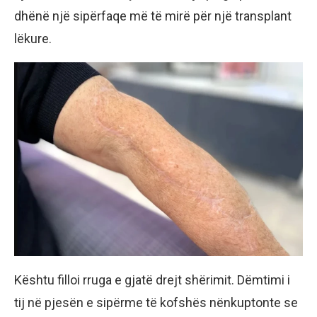
dhënë një sipërfaqe më të mirë për një transplant
lëkure.
Kështu filloi rruga e gjatë drejt shërimit. Dëmtimi i
tij në pjesën e sipërme të kofshës nënkuptonte se