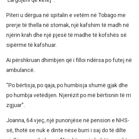
Piteri u dërgua në spitalin e vetëm në Tobago me
prerje të thella në stomak, një kafshim të madh në
njërin krah dhe një pjesë të madhe të kofshës së
sipërme të kafshuar.
Ai përshkruan dhimbjen që i filloi ndërsa po futej në
ambulancë.
“Po bërtisja, po qaja, po humbisja shumë gjak dhe
po humbja vetëdijen. Njerëzit po më bërtisnin të rri
zgjuar”.
Joanna, 64 vjeç, një punonjëse në pension e NHS-
së, thotë se nuk e dinte nëse burri i saj do të dilte