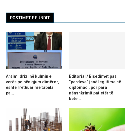
POSTIMET E FUNDIT
Arsim Idrizi në kulmin e
Editorial / Bisedimet pas
verës po bën gjum dimëror,
“perdeve” janë legjitime në
është rrethuar me tabela
diplomaci, por para
pa...
nënshkrimit patjetër të
ketë...