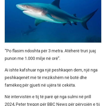
“Po flasim ndoshta për 3 metra. Atëherë truri juaj
punon me 1.000 milje në orë”.
Ai ishte kafshuar nga një peshkaqen dem, një nga
peshkaqenët më të rrezikshëm në botë dhe
famëkeq për gjueti në ujëra të cekëta.
Në intervistën e tij të parë që nga sulmi në prill
2024, Peter tregon për BBC News për përvojën e tij