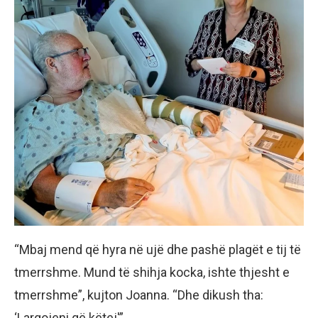
“Mbaj mend që hyra në ujë dhe pashë plagët e tij të
tmerrshme. Mund të shihja kocka, ishte thjesht e
tmerrshme”, kujton Joanna. “Dhe dikush tha:
‘Largojeni që këtej'”.