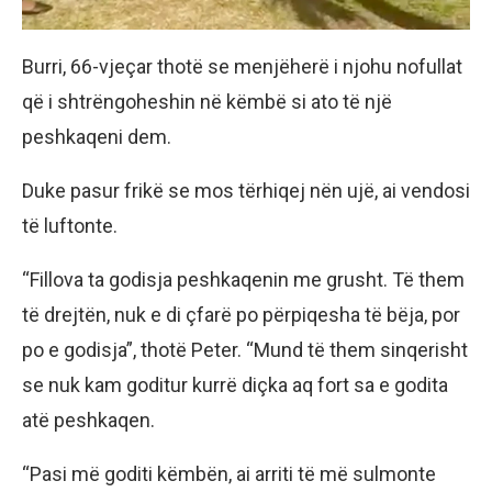
Burri, 66-vjeçar thotë se menjëherë i njohu nofullat
që i shtrëngoheshin në këmbë si ato të një
peshkaqeni dem.
Duke pasur frikë se mos tërhiqej nën ujë, ai vendosi
të luftonte.
“Fillova ta godisja peshkaqenin me grusht. Të them
të drejtën, nuk e di çfarë po përpiqesha të bëja, por
po e godisja”, thotë Peter. “Mund të them sinqerisht
se nuk kam goditur kurrë diçka aq fort sa e godita
atë peshkaqen.
“Pasi më goditi këmbën, ai arriti të më sulmonte