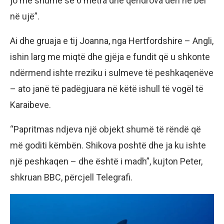
jo më shumë se 6 metra dhe qëndrova deri në bel
në ujë”.
Ai dhe gruaja e tij Joanna, nga Hertfordshire – Angli,
ishin larg me miqtë dhe gjëja e fundit që u shkonte
ndërmend ishte rreziku i sulmeve të peshkaqenëve
– ato janë të padëgjuara në këtë ishull të vogël të
Karaibeve.
“Papritmas ndjeva një objekt shumë të rëndë që
më goditi këmbën. Shikova poshtë dhe ja ku ishte
një peshkaqen – dhe është i madh”, kujton Peter,
shkruan BBC, përcjell Telegrafi.