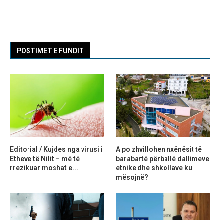
POSTIMET E FUNDIT
Editorial / Kujdes nga virusi i
A po zhvillohen nxënësit të
Etheve të Nilit – më të
barabartë përballë dallimeve
rrezikuar moshat e...
etnike dhe shkollave ku
mësojnë?