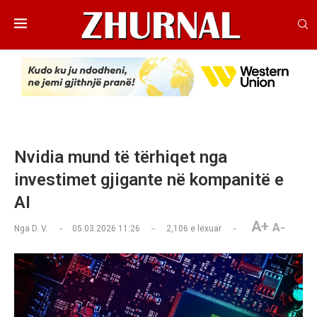
Nvidia mund të tërhiqet nga
investimet gjigante në kompanitë e
AI
A+
A-
Nga
D. V.
05.03.2026 11:26
2,106
e lexuar