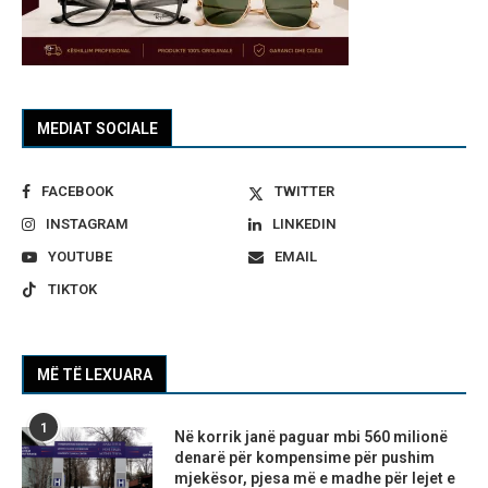
MEDIAT SOCIALE
FACEBOOK
TWITTER
INSTAGRAM
LINKEDIN
YOUTUBE
EMAIL
TIKTOK
MË TË LEXUARA
1
Në korrik janë paguar mbi 560 milionë
denarë për kompensime për pushim
mjekësor, pjesa më e madhe për lejet e