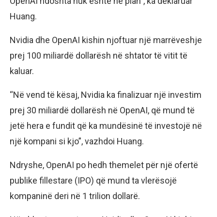
OpenAI ndoshta nuk është në plan”, ka deklaruar
Huang.
Nvidia dhe OpenAI kishin njoftuar një marrëveshje
prej 100 miliardë dollarësh në shtator të vitit të
kaluar.
“Në vend të kësaj, Nvidia ka finalizuar një investim
prej 30 miliardë dollarësh në OpenAI, që mund të
jetë hera e fundit që ka mundësinë të investojë në
një kompani si kjo”, vazhdoi Huang.
Ndryshe, OpenAI po hedh themelet për një ofertë
publike fillestare (IPO) që mund ta vlerësojë
kompaninë deri në 1 trilion dollarë.