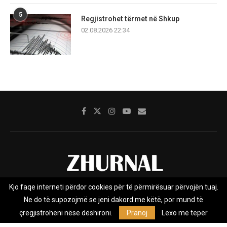
5
Regjistrohet tërmet në Shkup
02.08.2026 22:34
Kjo faqe interneti përdor cookies për të përmirësuar përvojën tuaj.
Rreth nesh
Impresumi
Marketing
Kontakt
Ne do të supozojmë se jeni dakord me këtë, por mund të
Privacy Policy
çregjistroheni nëse dëshironi.
Pranoj
Lexo më tepër
Zhurnal.mk është Agjenci e Lajmeve e pavarur, e themeluar në vitin