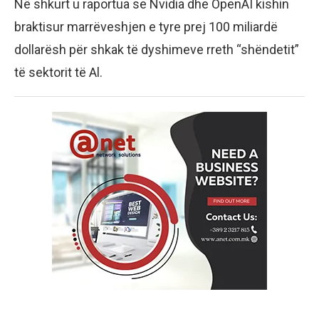
Në shkurt u raportua se Nvidia dhe OpenAI kishin
braktisur marrëveshjen e tyre prej 100 miliardë
dollarësh për shkak të dyshimeve rreth “shëndetit”
të sektorit të Al.