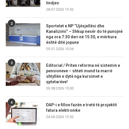
lindjes
28.07.2026 15:52
2
Sportelet e NP “Ujësjellësi dhe
Kanalizimi” – Shkup nesër do të punojnë
nga ora 7:30 deri në 15:30, e mërkura
është ditë jopune
05.01.2026 10:36
3
Editorial / Priten reforma në sistemin e
pensioneve – shteti mund ta marrë
shtyllën e dytë nga kursimet e
qytetarëve!
03.08.2026 15:00
4
DAP-i e fillon fazën e tretë të projektit
fatura elektronike
04.06.2026 13:52