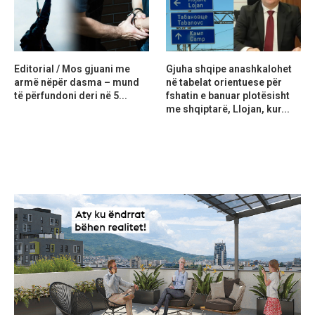
Editorial / Mos gjuani me
Gjuha shqipe anashkalohet
armë nëpër dasma – mund
në tabelat orientuese për
të përfundoni deri në 5...
fshatin e banuar plotësisht
me shqiptarë, Llojan, kur...