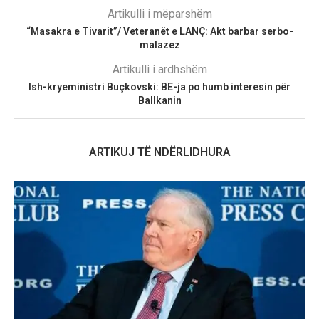
Artikulli i mëparshëm
“Masakra e Tivarit”/ Veteranët e LANÇ: Akt barbar serbo-
malazez
Artikulli i ardhshëm
Ish-kryeministri Buçkovski: BE-ja po humb interesin për
Ballkanin
ARTIKUJ TË NDËRLIDHURA