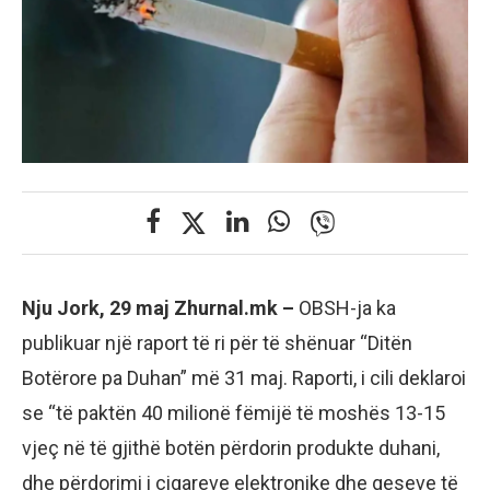
Nju Jork, 29 maj Zhurnal.mk –
OBSH-ja ka
publikuar një raport të ri për të shënuar “Ditën
Botërore pa Duhan” më 31 maj. Raporti, i cili deklaroi
se “të paktën 40 milionë fëmijë të moshës 13-15
vjeç në të gjithë botën përdorin produkte duhani,
dhe përdorimi i cigareve elektronike dhe qeseve të