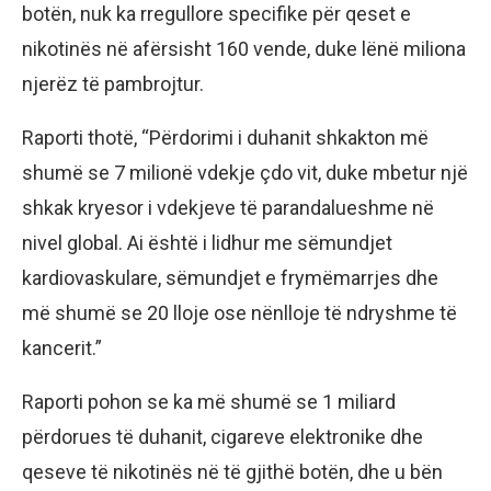
botën, nuk ka rregullore specifike për qeset e
nikotinës në afërsisht 160 vende, duke lënë miliona
njerëz të pambrojtur.
Raporti thotë, “Përdorimi i duhanit shkakton më
shumë se 7 milionë vdekje çdo vit, duke mbetur një
shkak kryesor i vdekjeve të parandalueshme në
nivel global. Ai është i lidhur me sëmundjet
kardiovaskulare, sëmundjet e frymëmarrjes dhe
më shumë se 20 lloje ose nënlloje të ndryshme të
kancerit.”
Raporti pohon se ka më shumë se 1 miliard
përdorues të duhanit, cigareve elektronike dhe
qeseve të nikotinës në të gjithë botën, dhe u bën