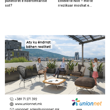
punëtorët e ndërtimtarisë
Etheve të Nilit – më të
sot?
rrezikuar moshat e...