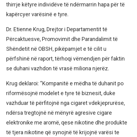
thirrje këtyre individëve të ndërmarrin hapa për të
kapërcyer varësinë e tyre.
Dr. Etienne Krug, Drejtor i Departamentit të
Përcaktuesve, Promovimit dhe Parandalimit të
Shëndetit në OBSH, pikëpamjet e të cilit u
përfshinë në raport, tërhoqi vëmendjen për faktin
se duhani vazhdon të vrasë miliona njerëz.
Krug deklaroi: “Kompanitë e mëdha të duhanit po
riformësojnë modelet e tyre të biznesit, duke
vazhduar të përfitojnë nga cigaret vdekjeprurëse,
ndërsa tregtojnë në mënyrë agresive cigare
elektronike me aromë, qese nikotine dhe produkte
të tjera nikotine që synojnë të krijojnë varësi te