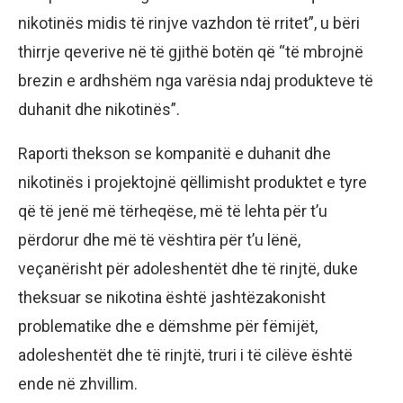
nikotinës midis të rinjve vazhdon të rritet”, u bëri
thirrje qeverive në të gjithë botën që “të mbrojnë
brezin e ardhshëm nga varësia ndaj produkteve të
duhanit dhe nikotinës”.
Raporti thekson se kompanitë e duhanit dhe
nikotinës i projektojnë qëllimisht produktet e tyre
që të jenë më tërheqëse, më të lehta për t’u
përdorur dhe më të vështira për t’u lënë,
veçanërisht për adoleshentët dhe të rinjtë, duke
theksuar se nikotina është jashtëzakonisht
problematike dhe e dëmshme për fëmijët,
adoleshentët dhe të rinjtë, truri i të cilëve është
ende në zhvillim.