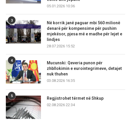
05.01.2026 10:36
3
Në korrik janë paguar mbi 560 milionë
denarë për kompensime për pushim
mjekësor, pjesa më e madhe për lejet e
lindjes
28.07.2026 15:52
4
Mucunski: Qeveria punon për
zhbllokimin e eurointegrimeve, detajet
nuk thuhen
03.08.2026 16:35
5
Regjistrohet tërmet në Shkup
02.08.2026 22:34