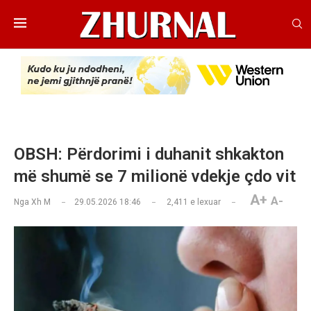
OBSH: Përdorimi i duhanit shkakton
më shumë se 7 milionë vdekje çdo vit
A+
A-
Nga
Xh M
29.05.2026 18:46
2,411
e lexuar