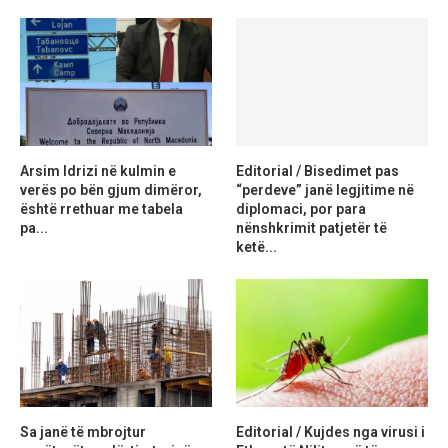
Arsim Idrizi në kulmin e
Editorial / Bisedimet pas
verës po bën gjum dimëror,
“perdeve” janë legjitime në
është rrethuar me tabela
diplomaci, por para
pa...
nënshkrimit patjetër të
ketë...
Sa janë të mbrojtur
Editorial / Kujdes nga virusi i