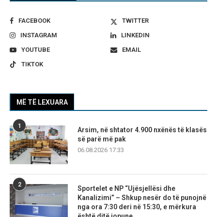
FACEBOOK
TWITTER
INSTAGRAM
LINKEDIN
YOUTUBE
EMAIL
TIKTOK
MË TË LEXUARA
1
Arsim, në shtator 4.900 nxënës të klasës
së parë më pak
06.08.2026 17:33
2
Sportelet e NP “Ujësjellësi dhe
Kanalizimi” – Shkup nesër do të punojnë
nga ora 7:30 deri në 15:30, e mërkura
është ditë jopune