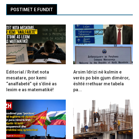
POSTIMET E FUNDIT
Editorial / Rritet nota
Arsim Idrizi në kulmin e
mesatare, por kemi
verës po bën gjum dimëror,
“analfabetë” që s’dinë as
është rrethuar me tabela
lexim e as matematikë!
pa...