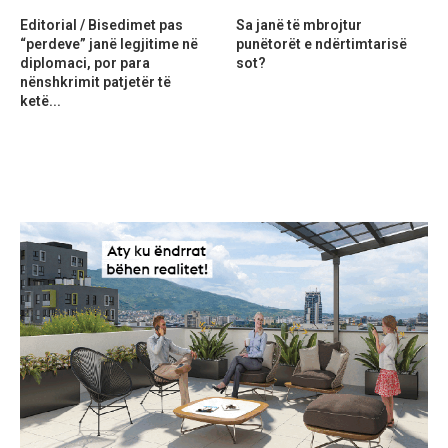
Editorial / Bisedimet pas
Sa janë të mbrojtur
“perdeve” janë legjitime në
punëtorët e ndërtimtarisë
diplomaci, por para
sot?
nënshkrimit patjetër të
ketë...