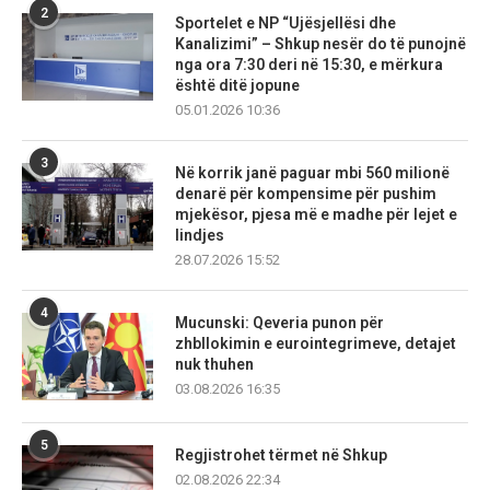
2
Sportelet e NP “Ujësjellësi dhe
Kanalizimi” – Shkup nesër do të punojnë
nga ora 7:30 deri në 15:30, e mërkura
është ditë jopune
05.01.2026 10:36
3
Në korrik janë paguar mbi 560 milionë
denarë për kompensime për pushim
mjekësor, pjesa më e madhe për lejet e
lindjes
28.07.2026 15:52
4
Mucunski: Qeveria punon për
zhbllokimin e eurointegrimeve, detajet
nuk thuhen
03.08.2026 16:35
5
Regjistrohet tërmet në Shkup
02.08.2026 22:34