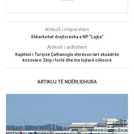
Artikulli i mëparshëm
Shkarkohet drejtoresha e NP “Lajka”
Artikulli i ardhshëm
Kapiteni i Turqisë Çalhanoglu vlerëson lart skuadrën
kosovare: Ekip i fortë dhe me lojtarë cilësorë
ARTIKUJ TË NDËRLIDHURA