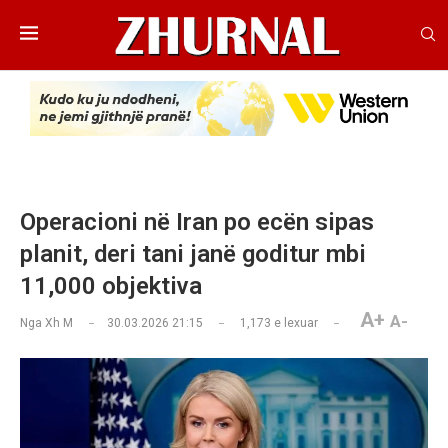
Operacioni në Iran po ecën sipas
planit, deri tani janë goditur mbi
11,000 objektiva
A+
A-
Nga
Xh M
30.03.2026 21:15
1,173
e lexuar