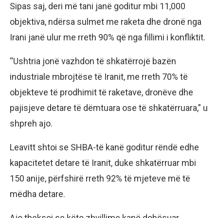
Sipas saj, deri më tani janë goditur mbi 11,000
objektiva, ndërsa sulmet me raketa dhe dronë nga
Irani janë ulur me rreth 90% që nga fillimi i konfliktit.
“Ushtria jonë vazhdon të shkatërrojë bazën
industriale mbrojtëse të Iranit, me rreth 70% të
objekteve të prodhimit të raketave, dronëve dhe
pajisjeve detare të dëmtuara ose të shkatërruara,” u
shpreh ajo.
Leavitt shtoi se SHBA-të kanë goditur rëndë edhe
kapacitetet detare të Iranit, duke shkatërruar mbi
150 anije, përfshirë rreth 92% të mjeteve më të
mëdha detare.
Ajo theksoi se këto zhvillime kanë dobësuar