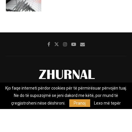
Kjo faqe interneti përdor cookies për të përmirësuar përvojën tuaj.
Rreth nesh
Impresumi
Marketing
Kontakt
Ne do të supozojmë se jeni dakord me këtë, por mund të
Privacy Policy
çregjistroheni nëse dëshironi.
Pranoj
Lexo më tepër
Zhurnal.mk është Agjenci e Lajmeve e pavarur, e themeluar në vitin
2009, që e mbulon Maqedoninë, Kosovën, Shqipërinë edhe lajmet
nga bota.
@2026 - All Right Reserved. Designed and Developed by