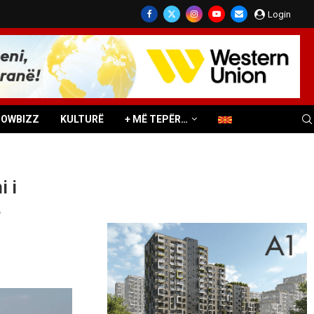
Login
HOWBIZZ
KULTURË
+ MË TEPËR…
i i
ë