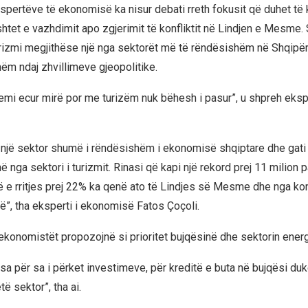
spertëve të ekonomisë ka nisur debati rreth fokusit që duhet të
shtet e vazhdimit apo zgjerimit të konfliktit në Lindjen e Mesme.
rizmi megjithëse një nga sektorët më të rëndësishëm në Shqipë
ëm ndaj zhvillimeve gjeopolitike.
emi ecur mirë por me turizëm nuk bëhesh i pasur”, u shpreh eksp
 një sektor shumë i rëndësishëm i ekonomisë shqiptare dhe gati
 nga sektori i turizmit. Rinasi që kapi një rekord prej 11 milion p
ë e rritjes prej 22% ka qenë ato të Lindjes së Mesme dhe nga konf
jë”, tha eksperti i ekonomisë Fatos Çoçoli.
 ekonomistët propozojnë si prioritet bujqësinë dhe sektorin energ
a për sa i përket investimeve, për kreditë e buta në bujqësi duk
ë sektor”, tha ai.