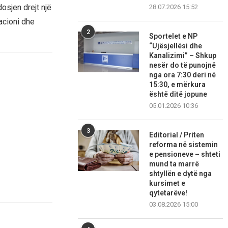
osjen drejt një
28.07.2026 15:52
acioni dhe
2
Sportelet e NP
“Ujësjellësi dhe
Kanalizimi” – Shkup
nesër do të punojnë
nga ora 7:30 deri në
15:30, e mërkura
është ditë jopune
05.01.2026 10:36
3
Editorial / Priten
reforma në sistemin
e pensioneve – shteti
mund ta marrë
shtyllën e dytë nga
kursimet e
qytetarëve!
03.08.2026 15:00