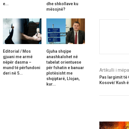
e...
dhe shkollave ku
mësojnë?
Editorial / Mos
Gjuha shqipe
gjuani me armë
anashkalohet në
nëpër dasma –
tabelat orientuese
mund të përfundoni
për fshatin e banuar
Artikulli i më
deri në 5...
plotësisht me
Pas largimit të 
shqiptarë, Llojan,
Kosovë/ Kush ë
kur...