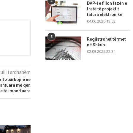
4
DAP-i e fillon fazën e
tretë të projektit
fatura elektronike
04.06.2026 13:52
5
Regjistrohet tërmet
në Shkup
02.08.2026 22:34
kulli i ardhshëm
rit zbarkojnë në
 shtuara me qen
e të importuara