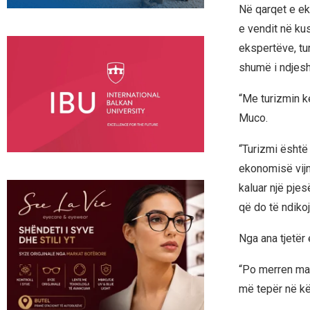
Në qarqet e ek
e vendit në ku
ekspertëve, tu
shumë i ndjesh
“Me turizmin k
Muco.
“Turizmi është
ekonomisë vijnë
kaluar një pjes
që do të ndiko
Nga ana tjetër
“Po merren mas
më tepër në kët