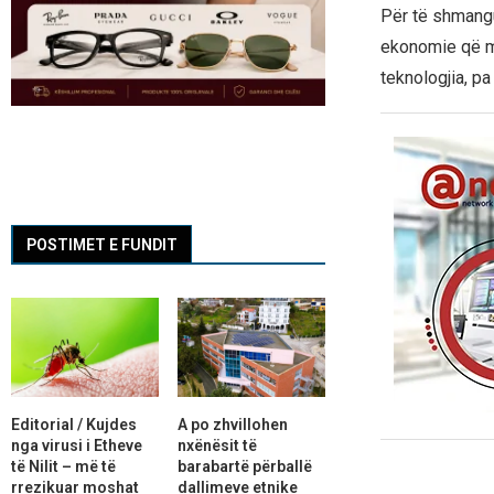
Për të shmangu
ekonomie që mb
teknologjia, pa
POSTIMET E FUNDIT
Editorial / Kujdes
A po zhvillohen
nga virusi i Etheve
nxënësit të
të Nilit – më të
barabartë përballë
rrezikuar moshat
dallimeve etnike