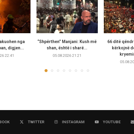
vakuohen nga
“Shpërthen” Manjani: Kush më
66 ditë qëndr
ban, digjen...
shan, është i sharë...
kërkojnë d
kryemin
26 22:41
05.08.2026 21:21
05.08.2
BOOK
TWITTER
INSTAGRAM
YOUTUBE