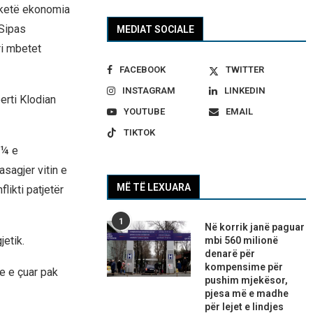
 ketë ekonomia
 Sipas
MEDIAT SOCIALE
ri mbetet
FACEBOOK
TWITTER
INSTAGRAM
LINKEDIN
erti Klodian
YOUTUBE
EMAIL
TIKTOK
 ¼ e
asagjer vitin e
MË TË LEXUARA
likti patjetër
1
Në korrik janë paguar
jetik.
mbi 560 milionë
denarë për
kompensime për
e e çuar pak
pushim mjekësor,
pjesa më e madhe
për lejet e lindjes