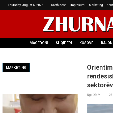
Thursday, August 6, 2026
Rreth nesh
Impresumi
Marketing
Kont
MAQEDONI
SHQIPËRI
KOSOVË
RAJON 
Orientim
MARKETING
rëndësis
sektorë
Nga
Xh M
28