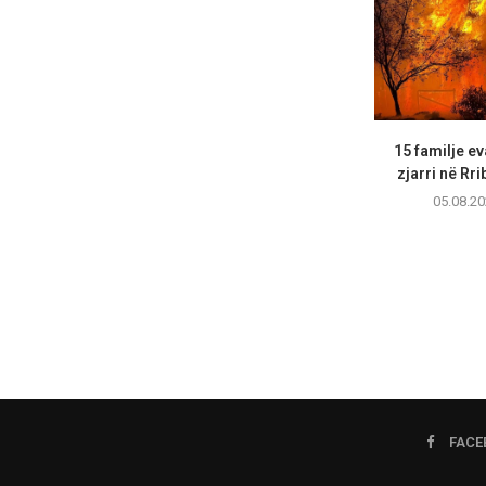
15 familje e
zjarri në Rri
05.08.20
FACE