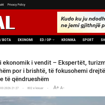
akt
Privacy Policy
/ BOTA
EKONOMI
ED / OP
KRONIKA
SPORT
S
i ekonomik i vendit – Ekspertët, turizm
hëm por i brishtë, të fokusohemi drejt
ve të qëndrueshëm
A+
A-
.03.2026 21:27
802
e lexuar