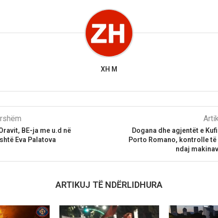
XH M
parshëm
Arti
Oravit, BE-ja me u.d në
Dogana dhe agjentët e Kufi
shtë Eva Palatova
Porto Romano, kontrolle të
ndaj makinav
ARTIKUJ TË NDËRLIDHURA