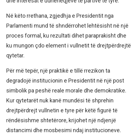
dhe interesat e udhëheqjeve të partive të tyre.
Në këto rrethana, zgjedhja e Presidentit nga
Parlamenti mund të shndërrohet lehtësisht në një
proces formal, ku rezultati dihet paraprakisht dhe
ku mungon çdo element i vullnetit të drejtpërdrejtë
qytetar.
Për më tepër, një praktikë e tillë rrezikon ta
degradojë institucionin e Presidentit në një post
simbolik pa peshë reale morale dhe demokratike.
Kur qytetarët nuk kanë mundësi të shprehin
drejtpërdrejt vullnetin e tyre për këtë figurë të
rëndësishme shtetërore, krijohet një ndjenjë
distancimi dhe mosbesimi ndaj institucioneve.