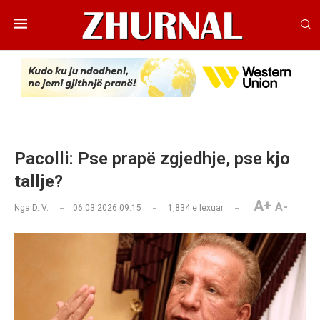
Pacolli: Pse prapë zgjedhje, pse kjo
tallje?
A+
A-
Nga
D. V.
06.03.2026 09:15
1,834
e lexuar