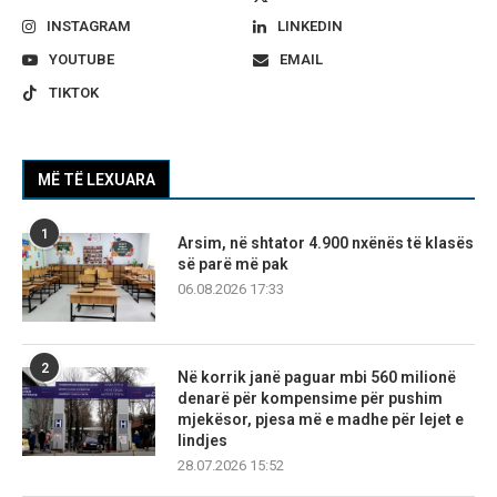
INSTAGRAM
LINKEDIN
YOUTUBE
EMAIL
TIKTOK
MË TË LEXUARA
1
Arsim, në shtator 4.900 nxënës të klasës
së parë më pak
06.08.2026 17:33
2
Në korrik janë paguar mbi 560 milionë
denarë për kompensime për pushim
mjekësor, pjesa më e madhe për lejet e
lindjes
28.07.2026 15:52