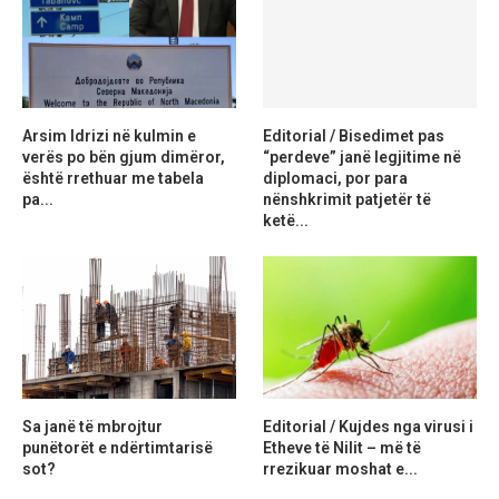
Arsim Idrizi në kulmin e
Editorial / Bisedimet pas
verës po bën gjum dimëror,
“perdeve” janë legjitime në
është rrethuar me tabela
diplomaci, por para
pa...
nënshkrimit patjetër të
ketë...
Sa janë të mbrojtur
Editorial / Kujdes nga virusi i
punëtorët e ndërtimtarisë
Etheve të Nilit – më të
sot?
rrezikuar moshat e...