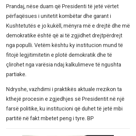
Prandaj, nëse duam që Presidenti të jetë vërtet
përfaqësues i unitetit kombëtar dhe garant i
Kushtetutës e jo kukëll, mënyra më e drejtë dhe më
demokratike është që ai të zgjidhet drejtpërdrejt
nga populli. Vetëm kështu ky institucion mund të
fitojë legjitimitetin e plotë demokratik dhe të
çlirohet nga varësia ndaj kalkulimeve të ngushta
partiake.
Ndryshe, vazhdimi i praktikës aktuale rrezikon ta
kthejë procesin e zgjedhjes së Presidentit në një
farsë politike, ku institucioni që duhet të jetë mbi
partitë në fakt mbetet peng i tyre. BP