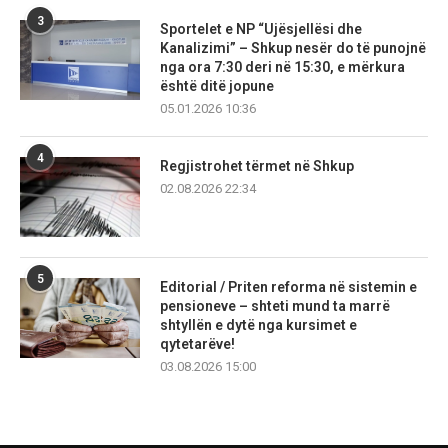
3
Sportelet e NP “Ujësjellësi dhe
Kanalizimi” – Shkup nesër do të punojnë
nga ora 7:30 deri në 15:30, e mërkura
është ditë jopune
05.01.2026 10:36
4
Regjistrohet tërmet në Shkup
02.08.2026 22:34
5
Editorial / Priten reforma në sistemin e
pensioneve – shteti mund ta marrë
shtyllën e dytë nga kursimet e
qytetarëve!
03.08.2026 15:00