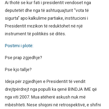
Ai thotë se kur fati i presidentit vendoset nga
deputetët dhe nga të ashtuquajturit “vota të
sigurta” apo kalkulime partiake, institucioni i
Presidentit rrezikon të reduktohet në një
instrument të politikës së ditës.
Postimi i plotë:
Pse prap zgjedhje?
Pse kjo tallje?
Ideja për zgjedhjen e Presidentit të vendit
drejtpërdrejt nga populli ka qenë BINDJA IME që
nga viti 2007. Mua atëherë askush nuk më
mbështeti. Nese shiqoni në retrospektivë, e shifni