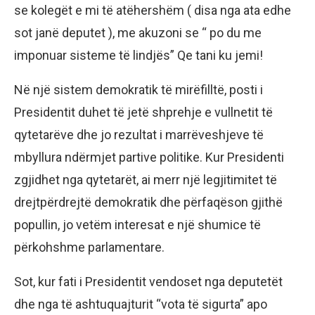
se kolegët e mi të atëhershëm ( disa nga ata edhe
sot janë deputet ), me akuzoni se “ po du me
imponuar sisteme të lindjës” Qe tani ku jemi!
Në një sistem demokratik të mirëfilltë, posti i
Presidentit duhet të jetë shprehje e vullnetit të
qytetarëve dhe jo rezultat i marrëveshjeve të
mbyllura ndërmjet partive politike. Kur Presidenti
zgjidhet nga qytetarët, ai merr një legjitimitet të
drejtpërdrejtë demokratik dhe përfaqëson gjithë
popullin, jo vetëm interesat e një shumice të
përkohshme parlamentare.
Sot, kur fati i Presidentit vendoset nga deputetët
dhe nga të ashtuquajturit “vota të sigurta” apo