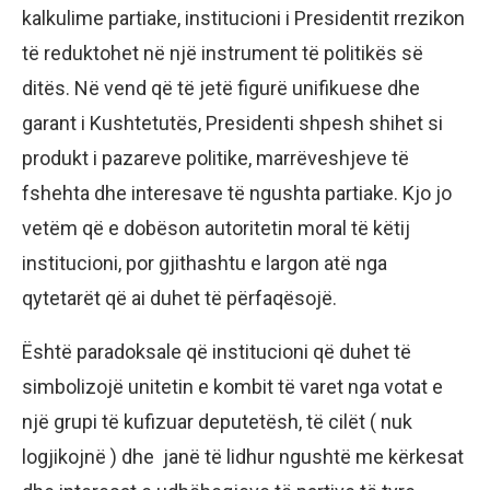
kalkulime partiake, institucioni i Presidentit rrezikon
të reduktohet në një instrument të politikës së
ditës. Në vend që të jetë figurë unifikuese dhe
garant i Kushtetutës, Presidenti shpesh shihet si
produkt i pazareve politike, marrëveshjeve të
fshehta dhe interesave të ngushta partiake. Kjo jo
vetëm që e dobëson autoritetin moral të këtij
institucioni, por gjithashtu e largon atë nga
qytetarët që ai duhet të përfaqësojë.
Është paradoksale që institucioni që duhet të
simbolizojë unitetin e kombit të varet nga votat e
një grupi të kufizuar deputetësh, të cilët ( nuk
logjikojnë ) dhe janë të lidhur ngushtë me kërkesat