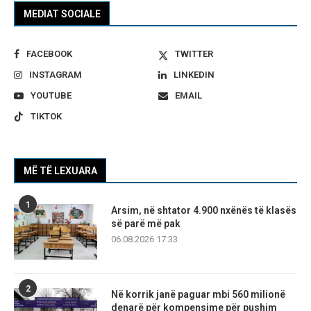
MEDIAT SOCIALE
FACEBOOK
TWITTER
INSTAGRAM
LINKEDIN
YOUTUBE
EMAIL
TIKTOK
MË TË LEXUARA
1
Arsim, në shtator 4.900 nxënës të klasës
së parë më pak
06.08.2026 17:33
2
Në korrik janë paguar mbi 560 milionë
denarë për kompensime për pushim