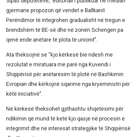
Sipas deputetëve, “editoriali i publikuar në median
gjermane propozon që vendet e Ballkanit
Perëndimor të integrohen gradualisht në tregun e
brendshëm të BE-së dhe në zonën Schengen pa
qenë ende anëtare të plota të unionit”.
Ata theksojnë se “kjo kërkesë bie ndesh me
rezolutat e miratuara më parë nga Kuvendi i
Shqipërisë për anëtarësim të plotë në Bashkimin
Evropian dhe kërkojnë sqarime nga kryeministri për
këtë iniciativë”.
Në kërkesë theksohet gjithashtu shqetësimi për
ndikimin që mund të ketë kjo qasje në procesin e
integrimit dhe në interesat strategjike të Shqipërisë