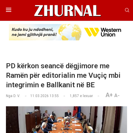
PD kërkon seancë dëgjimore me
Ramën për editorialin me Vuçiç mbi
integrimin e Ballkanit në BE
A+
A-
Nga
D. V.
11.03.2026 13:55
1,857
e lexuar