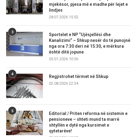
mjekësor, pjesa më e madhe për lejet e
lindjes
28.07.2026 15:52
3
Sportelet e NP “Ujësjellësi dhe
Kanalizimi” – Shkup nesër do të punojnë
nga ora 7:30 deri në 15:30, e mërkura
është ditë jopune
05.01.2026 10:36
4
Regjistrohet tërmet në Shkup
02.08.2026 22:34
5
Editorial / Priten reforma në sistemin e
pensioneve – shteti mund ta marrë
shtyllën e dytë nga kursimet e
qytetarëve!