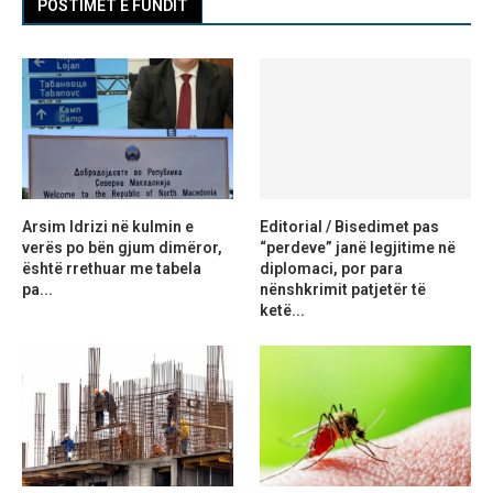
POSTIMET E FUNDIT
Arsim Idrizi në kulmin e
Editorial / Bisedimet pas
verës po bën gjum dimëror,
“perdeve” janë legjitime në
është rrethuar me tabela
diplomaci, por para
pa...
nënshkrimit patjetër të
ketë...