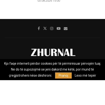
03.08.2026 15:00
Kjo faqe interneti përdor cookies për të përmirësuar përvojën tuaj.
Rreth nesh
Impresumi
Marketing
Kontakt
Ne do të supozojmë se jeni dakord me këtë, por mund të
Privacy Policy
çregjistroheni nëse dëshironi.
Pranoj
Lexo më tepër
Zhurnal.mk është Agjenci e Lajmeve e pavarur, e themeluar në vitin
2009, që e mbulon Maqedoninë, Kosovën, Shqipërinë edhe lajmet
nga bota.
@2026 - All Right Reserved. Designed and Developed by
Anet.Com.Mk