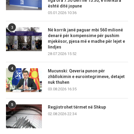
nga ora 7:30 deri në 15:30, e mërkura
është ditë jopune
05.01.2026 10:36
3
Në korrik janë paguar mbi 560 milionë
denarë për kompensime për pushim
mjekësor, pjesa më e madhe për lejet e
lindjes
28.07.2026 15:52
4
Mucunski: Qeveria punon për
zhbllokimin e eurointegrimeve, detajet
nuk thuhen
03.08.2026 16:35
5
Regjistrohet tërmet në Shkup
02.08.2026 22:34