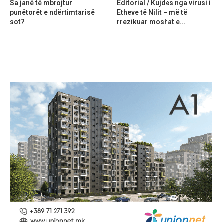
Sa janë të mbrojtur
Editorial / Kujdes nga virusi i
punëtorët e ndërtimtarisë
Etheve të Nilit – më të
sot?
rrezikuar moshat e...