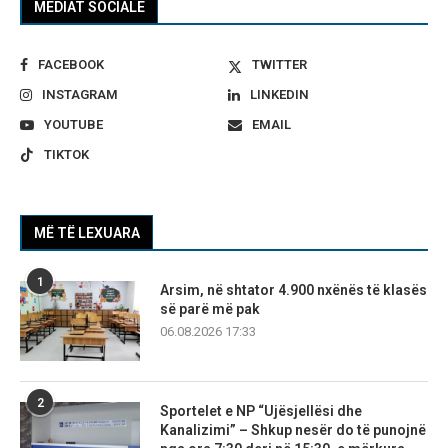
MEDIAT SOCIALE
FACEBOOK
TWITTER
INSTAGRAM
LINKEDIN
YOUTUBE
EMAIL
TIKTOK
MË TË LEXUARA
1
Arsim, në shtator 4.900 nxënës të klasës
së parë më pak
06.08.2026 17:33
2
Sportelet e NP “Ujësjellësi dhe
Kanalizimi” – Shkup nesër do të punojnë