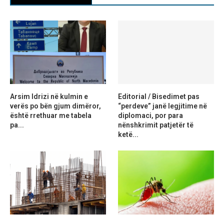
Arsim Idrizi në kulmin e
Editorial / Bisedimet pas
verës po bën gjum dimëror,
“perdeve” janë legjitime në
është rrethuar me tabela
diplomaci, por para
pa...
nënshkrimit patjetër të
ketë...