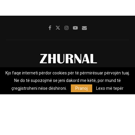
Kjo faqe interneti përdor cookies për të përmirësuar përvojën tuaj.
Rreth nesh
Impresumi
Marketing
Kontakt
Ne do të supozojmë se jeni dakord me këtë, por mund të
Privacy Policy
çregjistroheni nëse dëshironi.
Pranoj
Lexo më tepër
Zhurnal.mk është Agjenci e Lajmeve e pavarur, e themeluar në vitin
2009, që e mbulon Maqedoninë, Kosovën, Shqipërinë edhe lajmet
nga bota.
@2026 - All Right Reserved. Designed and Developed by
Anet.Com.Mk