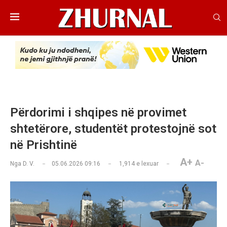
Përdorimi i shqipes në provimet
shtetërore, studentët protestojnë sot
në Prishtinë
A+
A-
Nga
D. V.
05.06.2026 09:16
1,914
e lexuar