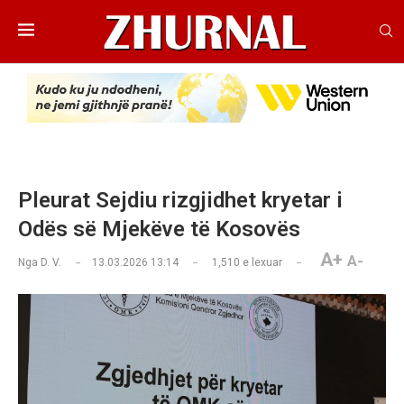
Pleurat Sejdiu rizgjidhet kryetar i
Odës së Mjekëve të Kosovës
A+
A-
Nga
D. V.
13.03.2026 13:14
1,510
e lexuar