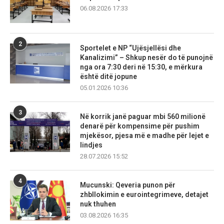
06.08.2026 17:33
2
Sportelet e NP “Ujësjellësi dhe
Kanalizimi” – Shkup nesër do të punojnë
nga ora 7:30 deri në 15:30, e mërkura
është ditë jopune
05.01.2026 10:36
3
Në korrik janë paguar mbi 560 milionë
denarë për kompensime për pushim
mjekësor, pjesa më e madhe për lejet e
lindjes
28.07.2026 15:52
4
Mucunski: Qeveria punon për
zhbllokimin e eurointegrimeve, detajet
nuk thuhen
03.08.2026 16:35