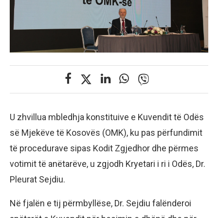
U zhvillua mbledhja konstituive e Kuvendit të Odës
së Mjekëve të Kosovës (OMK), ku pas përfundimit
të procedurave sipas Kodit Zgjedhor dhe përmes
votimit të anëtarëve, u zgjodh Kryetari i ri i Odës, Dr.
Pleurat Sejdiu.
Në fjalën e tij përmbyllëse, Dr. Sejdiu falënderoi