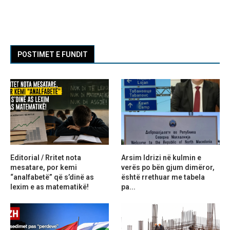
POSTIMET E FUNDIT
Editorial / Rritet nota
Arsim Idrizi në kulmin e
mesatare, por kemi
verës po bën gjum dimëror,
“analfabetë” që s’dinë as
është rrethuar me tabela
lexim e as matematikë!
pa...