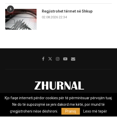
5
Regjistrohet tërmet në Shkup
02.08.2026 22:34
Kjo faqe interneti përdor cookies për të përmirësuar përvojën tuaj.
Rreth nesh
Impresumi
Marketing
Kontakt
Ne do të supozojmë se jeni dakord me këtë, por mund të
Privacy Policy
çregjistroheni nëse dëshironi.
Pranoj
Lexo më tepër
Zhurnal.mk është Agjenci e Lajmeve e pavarur, e themeluar në vitin