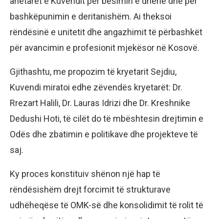
anëtarët e Kuvendit për besimin e dhënë dhe për
bashkëpunimin e deritanishëm. Ai theksoi
rëndësinë e unitetit dhe angazhimit të përbashkët
për avancimin e profesionit mjekësor në Kosovë.
Gjithashtu, me propozim të kryetarit Sejdiu,
Kuvendi miratoi edhe zëvendës kryetarët: Dr.
Rrezart Halili, Dr. Lauras Idrizi dhe Dr. Kreshnike
Dedushi Hoti, të cilët do të mbështesin drejtimin e
Odës dhe zbatimin e politikave dhe projekteve të
saj.
Ky proces konstituiv shënon një hap të
rëndësishëm drejt forcimit të strukturave
udhëheqëse të OMK-së dhe konsolidimit të rolit të