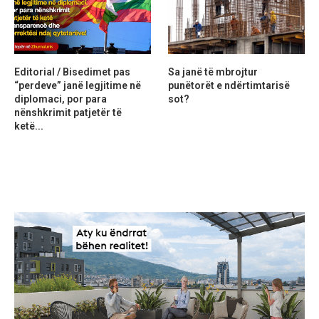
Editorial / Bisedimet pas
Sa janë të mbrojtur
“perdeve” janë legjitime në
punëtorët e ndërtimtarisë
diplomaci, por para
sot?
nënshkrimit patjetër të
ketë...