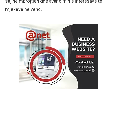
saj në mbrojtjen dhe avancimin e interesave të
mjekëve në vend.