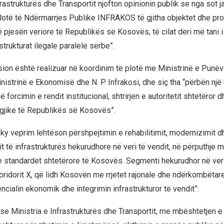
frastrukturës dhe Transportit njofton opinionin publik se nga sot 
otë të Ndërmarrjes Publike INFRAKOS të gjitha objektet dhe pro
 pjesën veriore të Republikës së Kosovës, të cilat deri më tani i
trukturat ilegale paralele serbe”.
ksion është realizuar në koordinim të plotë me Ministrinë e Punëv
istrinë e Ekonomisë dhe N. P. Infrakosi, dhe siç tha “përbën një 
forcimin e rendit institucional, shtrirjen e autoritetit shtetëror 
gjike të Republikës së Kosovës”.
 ky veprim lehtëson përshpejtimin e rehabilitimit, modernizimit d
t të infrastrukturës hekurudhore në veri të vendit, në përputhje m
e standardet shtetërore të Kosovës. Segmenti hekurudhor në ver
oridorit X, që lidh Kosovën me rrjetet rajonale dhe ndërkombëtare 
encialin ekonomik dhe integrimin infrastrukturor të vendit”.
se Ministria e Infrastrukturës dhe Transportit, me mbështetjen e 