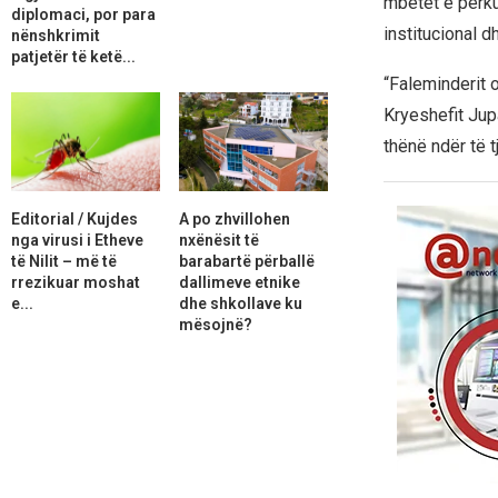
mbetet e përku
diplomaci, por para
institucional 
nënshkrimit
patjetër të ketë...
“Faleminderit 
Kryeshefit Jup
thënë ndër të t
Editorial / Kujdes
A po zhvillohen
nga virusi i Etheve
nxënësit të
të Nilit – më të
barabartë përballë
rrezikuar moshat
dallimeve etnike
e...
dhe shkollave ku
mësojnë?