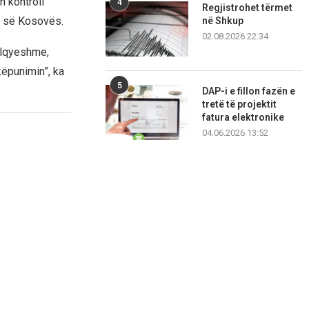
n kontroll
4
Regjistrohet tërmet
s së Kosovës.
në Shkup
02.08.2026 22:34
ëlqyeshme,
këpunimin”, ka
5
DAP-i e fillon fazën e
tretë të projektit
fatura elektronike
04.06.2026 13:52