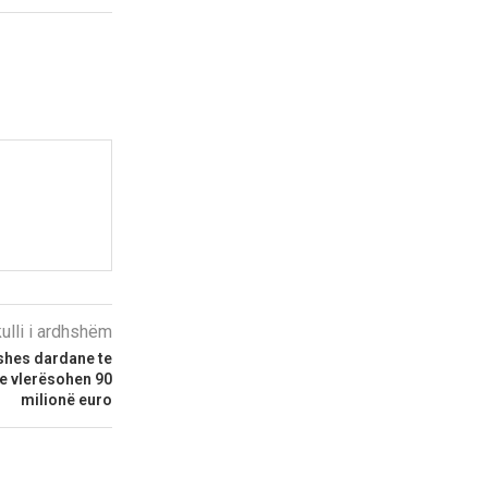
kulli i ardhshëm
eshes dardane te
re vlerësohen 90
milionë euro