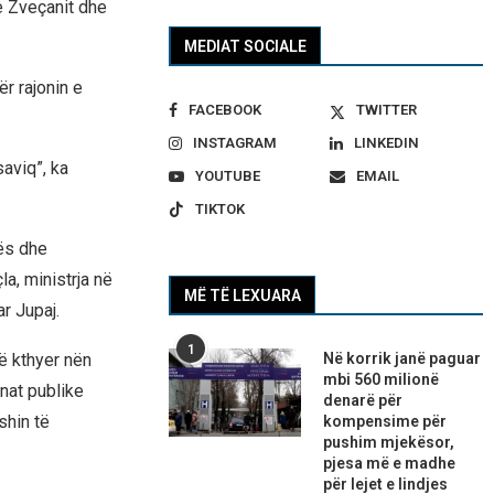
e Zveçanit dhe
MEDIAT SOCIALE
r rajonin e
FACEBOOK
TWITTER
INSTAGRAM
LINKEDIN
aviq”, ka
YOUTUBE
EMAIL
TIKTOK
rës dhe
a, ministrja në
MË TË LEXUARA
r Jupaj.
1
Në korrik janë paguar
në kthyer nën
mbi 560 milionë
nat publike
denarë për
shin të
kompensime për
pushim mjekësor,
pjesa më e madhe
për lejet e lindjes