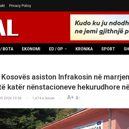
akt
Privacy Policy
/ BOTA
EKONOMI
ED / OP
KRONIKA
SPORT
S
e Kosovës asiston Infrakosin në marrje
 të katër nënstacioneve hekurudhore në
A+
A-
05.2026 10:56
1,674
e lexuar