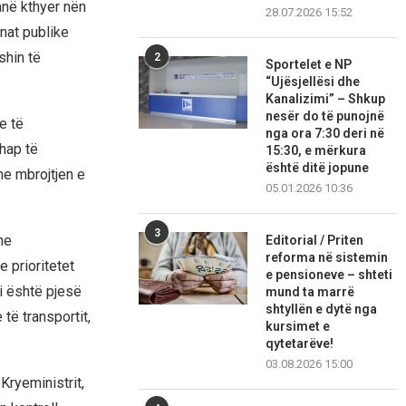
janë kthyer nën
28.07.2026 15:52
nat publike
shin të
2
Sportelet e NP
“Ujësjellësi dhe
Kanalizimi” – Shkup
nesër do të punojnë
e të
nga ora 7:30 deri në
hap të
15:30, e mërkura
është ditë jopune
dhe mbrojtjen e
05.01.2026 10:36
3
he
Editorial / Priten
reforma në sistemin
e prioritetet
e pensioneve – shteti
i është pjesë
mund ta marrë
shtyllën e dytë nga
të transportit,
kursimet e
qytetarëve!
03.08.2026 15:00
Kryeministrit,