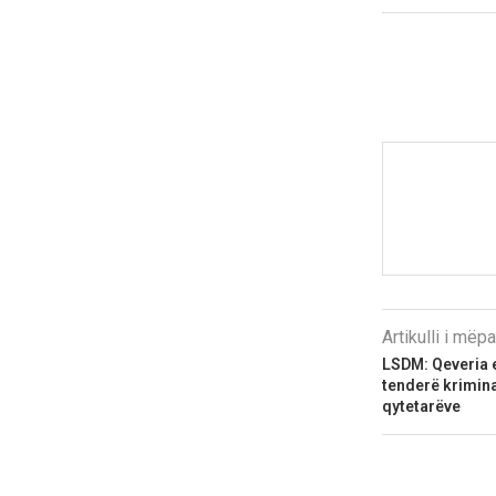
Artikulli i më
LSDM: Qeveria e
tenderë krimina
qytetarëve