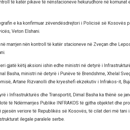
ntroll të katër pikave të nënstacioneve hekurudhore në komunat 
egrafin e ka konfirmuar zëvendësdrejtori i Policisë së Kosovës pë
vicës, Veton Elshani.
 në marrjen nën kontroll të katër stacioneve në Zveçan dhe Lepos
ni.
ri gjatë këtij aksioni ishin edhe ministri në detyrë i Infrastruktu
mal Basha, ministri në detyrë i Punëve të Brendshme, Xhelal Sveçl
isë, Artane Rizvanolli dhe kryeshefi ekzekutiv i Infrakos-it, Buja
yrë i Infrastrukturës dhe Transportit, Dimal Basha ka thënë se ja
otë të Ndërmarrjes Publike INFRAKOS të gjitha objektet dhe pro
 pjesën veriore të Republikës së Kosovës, të cilat deri më tani i
trukturat ilegale paralele serbe.