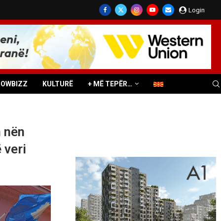
Login
HOWBIZZ
KULTURË
+ MË TEPËR…
n nën
 veri