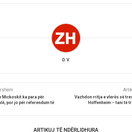
D. V.
parshëm
Arti
 Mickoskit ka para për
Vazhdon rritja e vlerës së tr
lë, por jo për referendum të
Hoffenheim – tani të t
ARTIKUJ TË NDËRLIDHURA