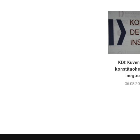
KDI: Kuven
konstituohet
negoci
06.08.20