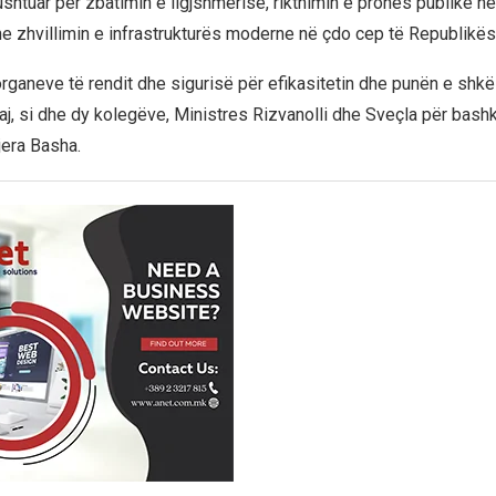
shtuar për zbatimin e ligjshmërisë, rikthimin e pronës publike në
dhe zhvillimin e infrastrukturës moderne në çdo cep të Republikë
organeve të rendit dhe sigurisë për efikasitetin dhe punën e shk
aj, si dhe dy kolegëve, Ministres Rizvanolli dhe Sveçla për bash
jera Basha.