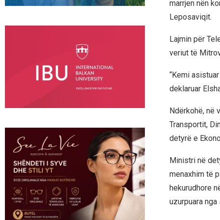
marrjen nën ko
Leposaviqit.
Lajmin për Tel
veriut të Mitro
“Kemi asistuar
deklaruar Elsha
Ndërkohë, në ve
Transportit, Di
detyrë e Ekonom
Ministri në det
menaxhim të pl
hekurudhore në
uzurpuara nga s