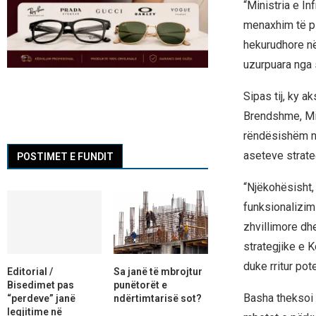
“Ministria e In
menaxhim të pl
hekurudhore në
uzurpuara nga s
Sipas tij, ky a
Brendshme, Min
rëndësishëm në 
aseteve strate
POSTIMET E FUNDIT
“Njëkohësisht,
funksionalizimi
zhvillimore dh
strategjike e K
duke rritur pot
Editorial /
Sa janë të mbrojtur
Bisedimet pas
punëtorët e
Basha theksoi 
“perdeve” janë
ndërtimtarisë sot?
legjitime në