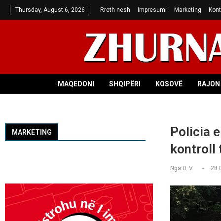
Thursday, August 6, 2026
Rreth nesh
Impresumi
Marketing
Kont
MAQEDONI
SHQIPËRI
KOSOVË
RAJON 
Policia 
MARKETING
kontroll
Nga
D. V.
28.