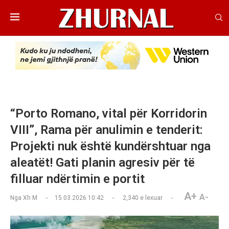
“Porto Romano, vital për Korridorin
VIII”, Rama për anulimin e tenderit:
Projekti nuk është kundërshtuar nga
aleatët! Gati planin agresiv për të
filluar ndërtimin e portit
A+
A-
Nga
Xh M
15.03.2026 10:42
2,340
e lexuar