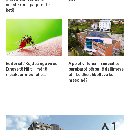
nënshkrimit patjetër të
ketë...
Editorial / Kujdes nga virusi i
A po zhvillohen nxënësit të
Etheve të Nilit – më të
barabartë përballë dallimeve
rrezikuar moshat e...
etnike dhe shkollave ku
mësojnë?