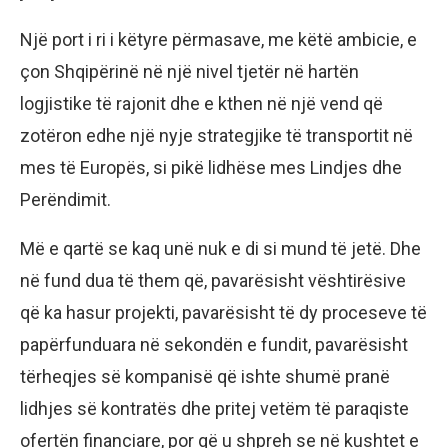
Një port i ri i këtyre përmasave, me këtë ambicie, e
çon Shqipërinë në një nivel tjetër në hartën
logjistike të rajonit dhe e kthen në një vend që
zotëron edhe një nyje strategjike të transportit në
mes të Europës, si pikë lidhëse mes Lindjes dhe
Perëndimit.
Më e qartë se kaq unë nuk e di si mund të jetë. Dhe
në fund dua të them që, pavarësisht vështirësive
që ka hasur projekti, pavarësisht të dy proceseve të
papërfunduara në sekondën e fundit, pavarësisht
tërheqjes së kompanisë që ishte shumë pranë
lidhjes së kontratës dhe pritej vetëm të paraqiste
ofertën financiare, por që u shpreh se në kushtet e