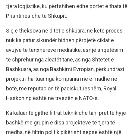
tjera logjistike, ku përfshihen edhe portet e thata të
Prishtinës dhe të Shkupit.
Siç e theksova në ditët e shkuara, në këtë proces
nuk ka patur sikundër hidhen përpjetë ciklat e
avujve të tenxhereve mediatike, asnjë shqetësim
të shprehur nga aleatët tanë, as nga Shtetet e
Bashkuara, as nga Bashkimi Evropian, përkundrazi
projekti i hartuar nga kompania më e madhe në
botë, me reputacion të padiskutueshëm, Royal
Haskoning është në tryezën e NATO-s.
Ka kaluar të gjithë filtrat teknik dhe tani pret të hyjë
bashkë me grupin e disa projekteve të tjera të
mëdha, në filtrin politik pikërisht sepse është një