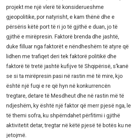
projekt me një vlerë të konsiderueshme
gjeopolitike, por natyrisht, e kam thënë dhe e
përsëris këtë port të ri jo të gjithë e duan, jo të
gjithë e mirëpresin. Faktorë brenda dhe jashtë,
duke filluar nga faktorët e nëndheshëm të atyre që
lidhen me trafiqet deri tek faktorë politikë dhe
faktorë të tretë jashtë kufijve të Shqipërisë, s’kanë
se si ta mirëpresin pasi në rastin më të mire, kjo
është një fuqi e re që hyn në konkurrencën
tregtare, detare të Mesdheut dhe në rastin më të
ndjeshëm, ky është një faktor që merr pjesë nga, le
të themi sofra, ku shpërndahet përfitimi i gjithë
aktivitetit detar, tregtar në këtë pjesë të botës ku ne
jetojmë.