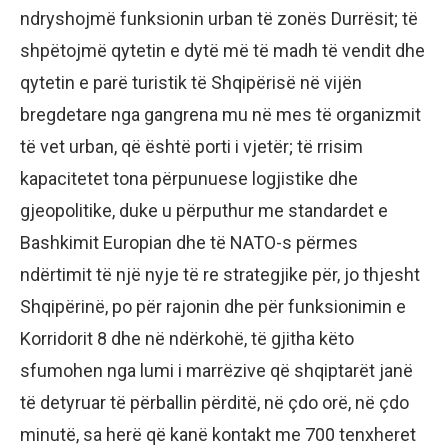
ndryshojmë funksionin urban të zonës Durrësit; të
shpëtojmë qytetin e dytë më të madh të vendit dhe
qytetin e parë turistik të Shqipërisë në vijën
bregdetare nga gangrena mu në mes të organizmit
të vet urban, që është porti i vjetër; të rrisim
kapacitetet tona përpunuese logjistike dhe
gjeopolitike, duke u përputhur me standardet e
Bashkimit Europian dhe të NATO-s përmes
ndërtimit të një nyje të re strategjike për, jo thjesht
Shqipërinë, po për rajonin dhe për funksionimin e
Korridorit 8 dhe në ndërkohë, të gjitha këto
sfumohen nga lumi i marrëzive që shqiptarët janë
të detyruar të përballin përditë, në çdo orë, në çdo
minutë, sa herë që kanë kontakt me 700 tenxheret