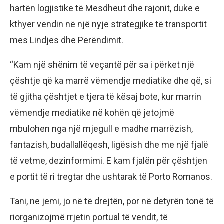
hartën logjistike të Mesdheut dhe rajonit, duke e
kthyer vendin në një nyje strategjike të transportit
mes Lindjes dhe Perëndimit.
“Kam një shënim të veçantë për sa i përket një
çështje që ka marrë vëmendje mediatike dhe që, si
të gjitha çështjet e tjera të kësaj bote, kur marrin
vëmendje mediatike në kohën që jetojmë
mbulohen nga një mjegull e madhe marrëzish,
fantazish, budallallëqesh, ligësish dhe me një fjalë
të vetme, dezinformimi. E kam fjalën për çështjen
e portit të ri tregtar dhe ushtarak të Porto Romanos.
Tani, ne jemi, jo në të drejtën, por në detyrën tonë të
riorganizojmë rrjetin portual të vendit, të