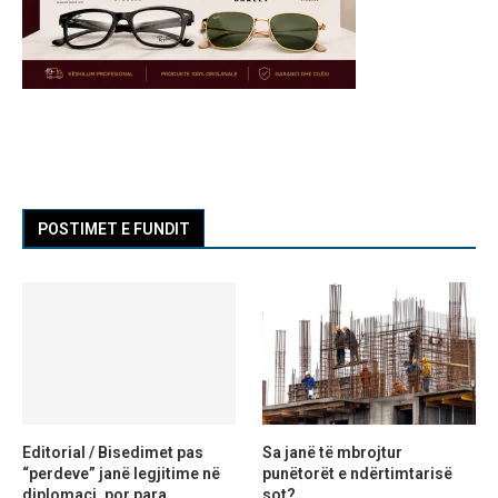
POSTIMET E FUNDIT
Editorial / Bisedimet pas
Sa janë të mbrojtur
“perdeve” janë legjitime në
punëtorët e ndërtimtarisë
diplomaci, por para
sot?