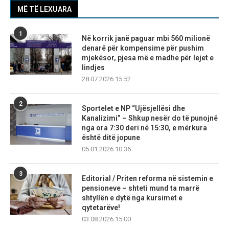
MË TË LEXUARA
1
Në korrik janë paguar mbi 560 milionë
denarë për kompensime për pushim
mjekësor, pjesa më e madhe për lejet e
lindjes
28.07.2026 15:52
2
Sportelet e NP “Ujësjellësi dhe
Kanalizimi” – Shkup nesër do të punojnë
nga ora 7:30 deri në 15:30, e mërkura
është ditë jopune
05.01.2026 10:36
3
Editorial / Priten reforma në sistemin e
pensioneve – shteti mund ta marrë
shtyllën e dytë nga kursimet e
qytetarëve!
03.08.2026 15:00