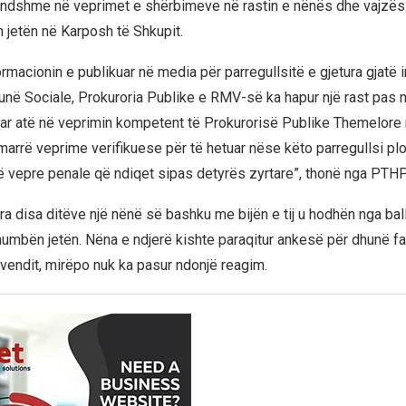
ndshme në veprimet e shërbimeve në rastin e nënës dhe vajzës 
n jetën në Karposh të Shkupit.
rmacionin e publikuar në media për parregullsitë e gjetura gjatë 
në Sociale, Prokuroria Publike e RMV-së ka hapur një rast pas n
ar atë në veprimin kompetent të Prokurorisë Publike Themelore 
rmarrë veprime verifikuese për të hetuar nëse këto parregullsi pl
ë vepre penale që ndiqet sipas detyrës zyrtare”, thonë nga PTHP
a disa ditëve një nënë së bashku me bijën e tij u hodhën nga ball
umbën jetën. Nëna e ndjerë kishte paraqitur ankesë për dhunë fa
 vendit, mirëpo nuk ka pasur ndonjë reagim.