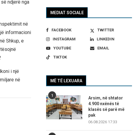
së ndjerë nga
MEDIAT SOCIALE
inspektimit në
FACEBOOK
TWITTER
jë informacioni
INSTAGRAM
LINKEDIN
në Shkup, e
YOUTUBE
EMAIL
otësojnë
.
TIKTOK
koni i një
miljare në
MË TË LEXUARA
1
Arsim, në shtator
4.900 nxënës të
klasës së parë më
pak
06.08.2026 17:33