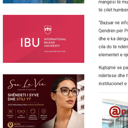
mangësi të mu
të cilët humbë
“Bazuar në info
Qendrën për Pu
dhe e ka dërgu
cila do të ndë
elementet e nj
Kujtojmë se par
ndërtese dhe h
institucionet e