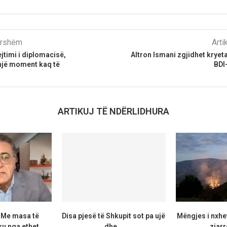
parshëm
Arti
ejtimi i diplomacisë,
Altron Ismani zgjidhet kryet
 një moment kaq të
BDI
ARTIKUJ TË NDËRLIDHURA
: Me masa të
Disa pjesë të Shkupit sot pa ujë
Mëngjes i nxhe
u nga ethet...
dhe...
zjarr