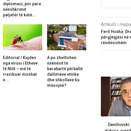
diplomaci, por para
nënshkrimit
patjetër të ketë...
Artikulli i më
Ferit Hoxha: Dr
përgjegjësi në
rëndësishëm
Editorial / Kujdes
A po zhvillohen
nga virusi i Etheve
nxënësit të
të Nilit – më të
barabartë përballë
rrezikuar moshat
dallimeve etnike
e...
dhe shkollave ku
mësojnë?
Danillovski
duhura, rrezik