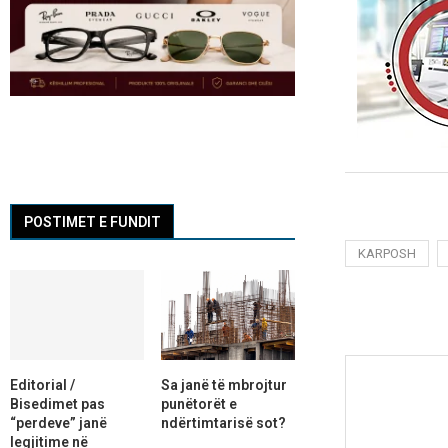
POSTIMET E FUNDIT
KARPOSH
Editorial /
Sa janë të mbrojtur
Bisedimet pas
punëtorët e
“perdeve” janë
ndërtimtarisë sot?
legjitime në