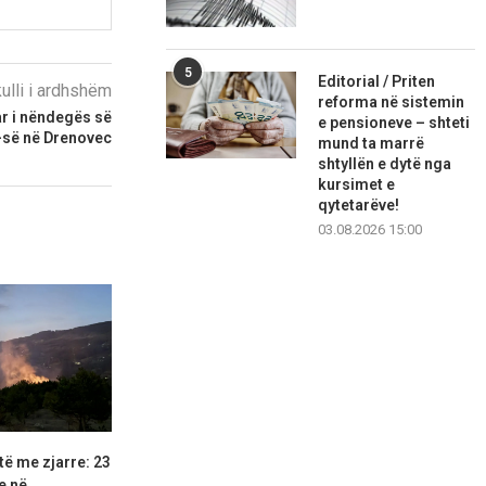
5
Editorial / Priten
kulli i ardhshëm
reforma në sistemin
ar i nëndegës së
e pensioneve – shteti
-së në Drenovec
mund ta marrë
shtyllën e dytë nga
kursimet e
qytetarëve!
03.08.2026 15:00
të me zjarre: 23
Në vendkalimet kufitare nuk ka
Moti sot në
e në...
pritje të gjata...
Ve