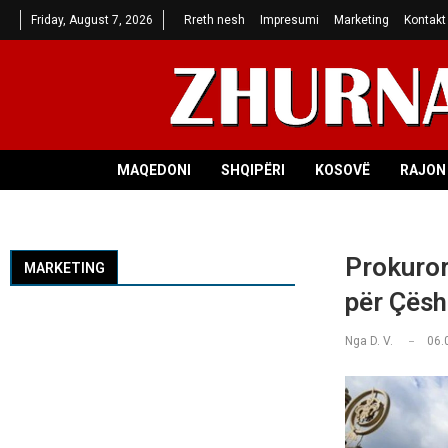
Friday, August 7, 2026
Rreth nesh
Impresumi
Marketing
Kontakt
MAQEDONI
SHQIPËRI
KOSOVË
RAJON 
Prokuror
MARKETING
për Çësh
Nga
D. V.
06.