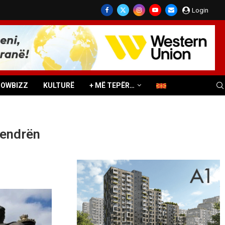
Login
HOWBIZZ
KULTURË
+ MË TEPËR…
Qendrën