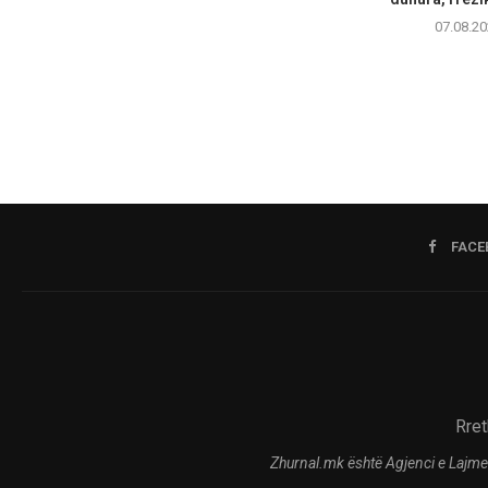
07.08.20
FACE
Rret
Zhurnal.mk është Agjenci e Lajme