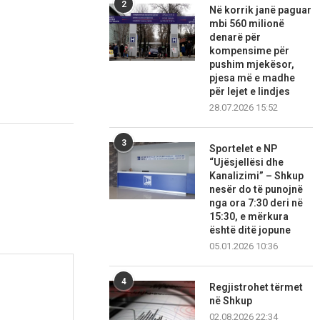
2
Në korrik janë paguar
mbi 560 milionë
denarë për
kompensime për
pushim mjekësor,
pjesa më e madhe
për lejet e lindjes
28.07.2026 15:52
3
Sportelet e NP
“Ujësjellësi dhe
Kanalizimi” – Shkup
nesër do të punojnë
nga ora 7:30 deri në
15:30, e mërkura
është ditë jopune
05.01.2026 10:36
4
Regjistrohet tërmet
në Shkup
02.08.2026 22:34