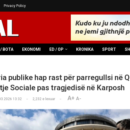
Privacy Policy
/ BOTA
EKONOMI
ED / OP
KRONIKA
SPORT
S
ia publike hap rast për parregullsi në 
tje Sociale pas tragjedisë në Karposh
A+
A-
03.2026 13:32
2,232
e lexuar