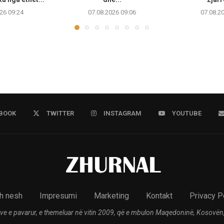
26 09:24
07.08.2026 09:06
07.08.2
BOOK
TWITTER
INSTAGRAM
YOUTUBE
h nesh
Impresumi
Marketing
Kontakt
Privacy P
ve e pavarur, e themeluar në vitin 2009, që e mbulon Maqedoninë, Kosovën,