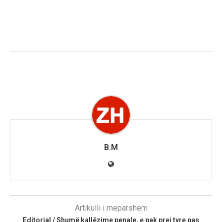
B.M
Artikulli i mëparshëm
Editorial / Shumë kallëzime penale, e pak prej tyre pas