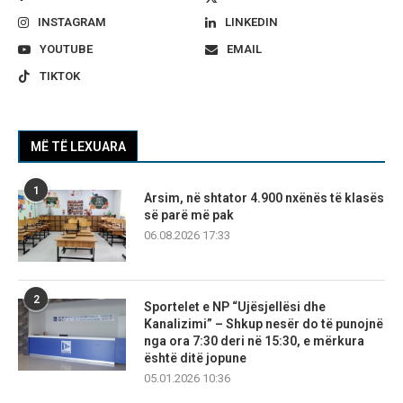
INSTAGRAM
LINKEDIN
YOUTUBE
EMAIL
TIKTOK
MË TË LEXUARA
1
Arsim, në shtator 4.900 nxënës të klasës
së parë më pak
06.08.2026 17:33
2
Sportelet e NP “Ujësjellësi dhe
Kanalizimi” – Shkup nesër do të punojnë
nga ora 7:30 deri në 15:30, e mërkura
është ditë jopune
05.01.2026 10:36