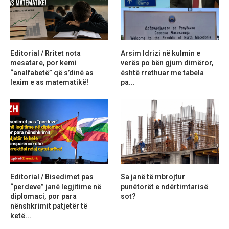
Editorial / Rritet nota
Arsim Idrizi në kulmin e
mesatare, por kemi
verës po bën gjum dimëror,
“analfabetë” që s’dinë as
është rrethuar me tabela
lexim e as matematikë!
pa...
Editorial / Bisedimet pas
Sa janë të mbrojtur
“perdeve” janë legjitime në
punëtorët e ndërtimtarisë
diplomaci, por para
sot?
nënshkrimit patjetër të
ketë...