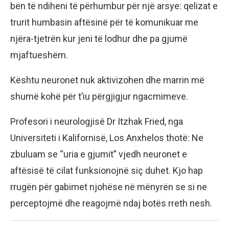
bën të ndiheni të përhumbur për një arsye: qelizat e
trurit humbasin aftësinë për të komunikuar me
njëra-tjetrën kur jeni të lodhur dhe pa gjumë
mjaftueshëm.
Kështu neuronet nuk aktivizohen dhe marrin më
shumë kohë për t’iu përgjigjur ngacmimeve.
Profesori i neurologjisë Dr Itzhak Fried, nga
Universiteti i Kalifornisë, Los Anxhelos thotë: Ne
zbuluam se “uria e gjumit” vjedh neuronet e
aftësisë të cilat funksionojnë siç duhet. Kjo hap
rrugën për gabimet njohëse në mënyrën se si ne
perceptojmë dhe reagojmë ndaj botës rreth nesh.