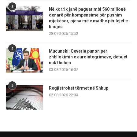
3
Në korrik janë paguar mbi 560 milionë
denarë për kompensime për pushim
mjekësor, pjesa më e madhe për lejet e
lindjes
28.07.2026 15:52
4
Mucunski: Qeveria punon për
zhbllokimin e eurointegrimeve, detajet
nuk thuhen
03.08.2026 16:35
5
Regjistrohet tërmet në Shkup
02.08.2026 22:34