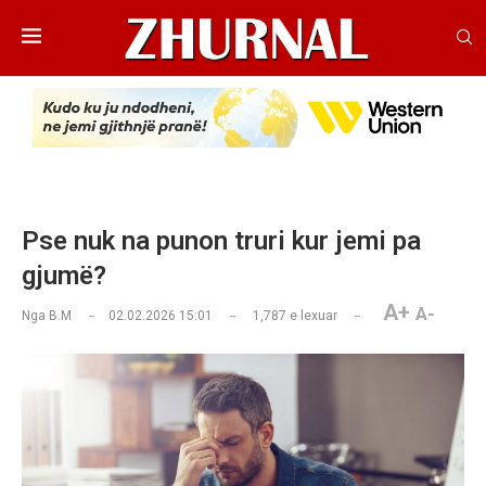
Pse nuk na punon truri kur jemi pa
gjumë?
A+
A-
Nga
B.M
02.02.2026 15:01
1,787
e lexuar