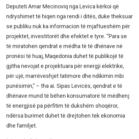
Deputeti Amar Mecinoviq nga Levica kërkoi që
ndryshimet të hiqen nga rendi i ditës, duke theksuar
se publiku nuk ka informacion të mjaftueshëm për
projektet, investitorët dhe efektet e tyre. “Para se
të miratohen qendrat e mëdha të të dhënave në
pronësi të huaj, Maqedonia duhet të publikojë të
gjitha nevojat e projektuara për energji elektrike,
për ujë, marrëveshjet tatimore dhe ndikimin mbi
punësimin,” – tha ai. Sipas Levicës, qendrat e të
dhënave mund të bëhen konsumatorë të mëdhenj
të energjisë pa përfitim të dukshëm shoqëror,
ndërsa burimet duhet të drejtohen tek ekonomia
dhe familjet.