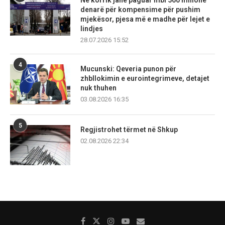
Në korrik janë paguar mbi 560 milionë
denarë për kompensime për pushim
mjekësor, pjesa më e madhe për lejet e
lindjes
28.07.2026 15:52
4
Mucunski: Qeveria punon për
zhbllokimin e eurointegrimeve, detajet
nuk thuhen
03.08.2026 16:35
5
Regjistrohet tërmet në Shkup
02.08.2026 22:34