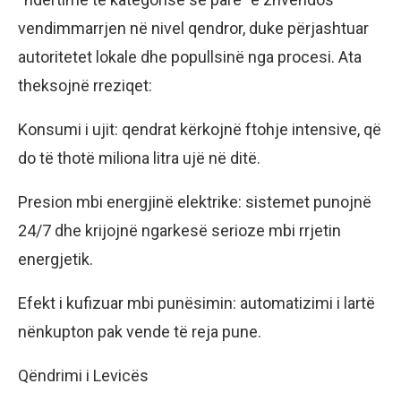
vendimmarrjen në nivel qendror, duke përjashtuar
autoritetet lokale dhe popullsinë nga procesi. Ata
theksojnë rreziqet:
Konsumi i ujit: qendrat kërkojnë ftohje intensive, që
do të thotë miliona litra ujë në ditë.
Presion mbi energjinë elektrike: sistemet punojnë
24/7 dhe krijojnë ngarkesë serioze mbi rrjetin
energjetik.
Efekt i kufizuar mbi punësimin: automatizimi i lartë
nënkupton pak vende të reja pune.
Qëndrimi i Levicës