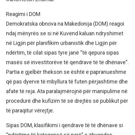
Reagimi i DОМ
Demokratska obnova na Makedonija (DОМ) reagoi
ndaj mënyrës se si në Kuvend kaluan ndryshimet
në Ligjin për planifikim urbanistik dhe Ligjin për
ndërtim, të cilat sipas tyre janë “të qepura sipas
masës së investitorëve të qendrave të të dhënave”.
Partia e gjelbër thekson se është e papranueshme
që pas dyerve të mbyllura të futen përjashtime dhe
afate të reja. Ata paralajmërojnë për manipulime në
procedurë dhe kufizim të së drejtës së publikut për
të paraqitur vërejtje.
Sipas DОМ, klasifikimi i qendrave të të dhënave si
“ndërtime të kategorisë së parë” e zhvendos