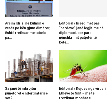
Arsim Idrizi në kulmin e
Editorial / Bisedimet pas
verës po bën gjum dimëror,
“perdeve” janë legjitime në
është rrethuar me tabela
diplomaci, por para
pa...
nënshkrimit patjetër të
ketë...
Sa janë të mbrojtur
Editorial / Kujdes nga virusi i
punëtorët e ndërtimtarisë
Etheve të Nilit – më të
sot?
rrezikuar moshat e...