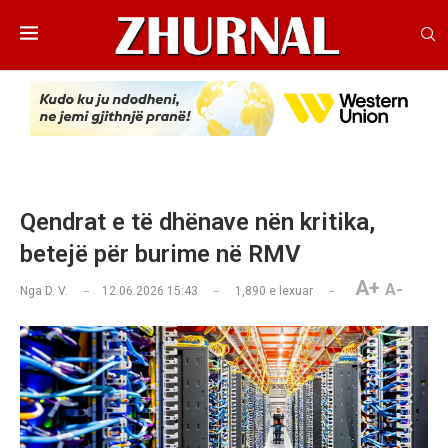
Qendrat e të dhënave nën kritika,
betejë për burime në RMV
A+
A-
Nga
D. V.
12.06.2026 15:43
1,890
e lexuar