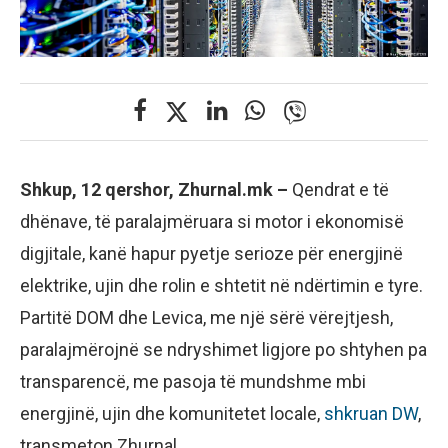
Shkup, 12 qershor, Zhurnal.mk –
Qendrat e të
dhënave, të paralajmëruara si motor i ekonomisë
digjitale, kanë hapur pyetje serioze për energjinë
elektrike, ujin dhe rolin e shtetit në ndërtimin e tyre.
Partitë DОМ dhe Levica, me një sërë vërejtjesh,
paralajmërojnë se ndryshimet ligjore po shtyhen pa
transparencë, me pasoja të mundshme mbi
energjinë, ujin dhe komunitetet locale,
shkruan DW
,
transmeton Zhurnal.