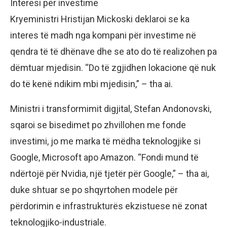
Interesi për investime
Kryeministri Hristijan Mickoski deklaroi se ka
interes të madh nga kompani për investime në
qendra të të dhënave dhe se ato do të realizohen pa
dëmtuar mjedisin. “Do të zgjidhen lokacione që nuk
do të kenë ndikim mbi mjedisin,” – tha ai.
Ministri i transformimit digjital, Stefan Andonovski,
sqaroi se bisedimet po zhvillohen me fonde
investimi, jo me marka të mëdha teknologjike si
Google, Microsoft apo Amazon. “Fondi mund të
ndërtojë për Nvidia, një tjetër për Google,” – tha ai,
duke shtuar se po shqyrtohen modele për
përdorimin e infrastrukturës ekzistuese në zonat
teknologjiko-industriale.