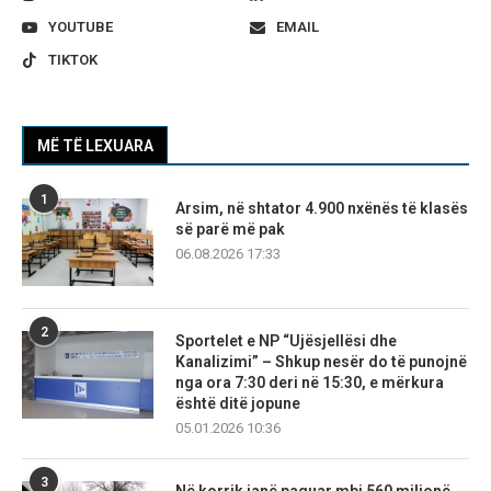
YOUTUBE
EMAIL
TIKTOK
MË TË LEXUARA
1
Arsim, në shtator 4.900 nxënës të klasës
së parë më pak
06.08.2026 17:33
2
Sportelet e NP “Ujësjellësi dhe
Kanalizimi” – Shkup nesër do të punojnë
nga ora 7:30 deri në 15:30, e mërkura
është ditë jopune
05.01.2026 10:36
3