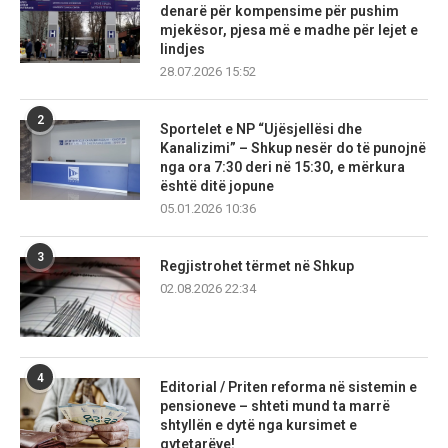
denarë për kompensime për pushim
mjekësor, pjesa më e madhe për lejet e
lindjes
28.07.2026 15:52
2
Sportelet e NP “Ujësjellësi dhe
Kanalizimi” – Shkup nesër do të punojnë
nga ora 7:30 deri në 15:30, e mërkura
është ditë jopune
05.01.2026 10:36
3
Regjistrohet tërmet në Shkup
02.08.2026 22:34
4
Editorial / Priten reforma në sistemin e
pensioneve – shteti mund ta marrë
shtyllën e dytë nga kursimet e
qytetarëve!