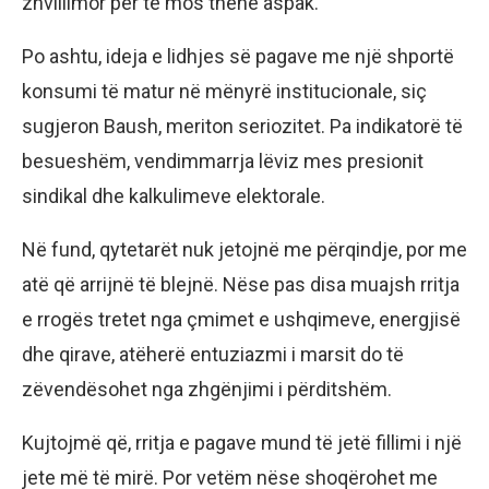
zhvillimor për të mos thënë aspak.
Po ashtu, ideja e lidhjes së pagave me një shportë
konsumi të matur në mënyrë institucionale, siç
sugjeron Baush, meriton seriozitet. Pa indikatorë të
besueshëm, vendimmarrja lëviz mes presionit
sindikal dhe kalkulimeve elektorale.
Në fund, qytetarët nuk jetojnë me përqindje, por me
atë që arrijnë të blejnë. Nëse pas disa muajsh rritja
e rrogës tretet nga çmimet e ushqimeve, energjisë
dhe qirave, atëherë entuziazmi i marsit do të
zëvendësohet nga zhgënjimi i përditshëm.
Kujtojmë që, rritja e pagave mund të jetë fillimi i një
jete më të mirë. Por vetëm nëse shoqërohet me