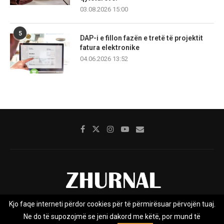
03.08.2026 15:00
5
DAP-i e fillon fazën e tretë të projektit
fatura elektronike
04.06.2026 13:52
Kjo faqe interneti përdor cookies për të përmirësuar përvojën tuaj.
Rreth nesh
Impresumi
Marketing
Kontakt
Ne do të supozojmë se jeni dakord me këtë, por mund të
Privacy Policy