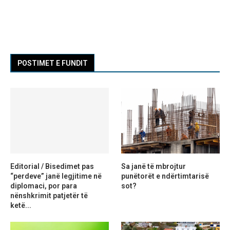
POSTIMET E FUNDIT
Editorial / Bisedimet pas
Sa janë të mbrojtur
“perdeve” janë legjitime në
punëtorët e ndërtimtarisë
diplomaci, por para
sot?
nënshkrimit patjetër të
ketë...