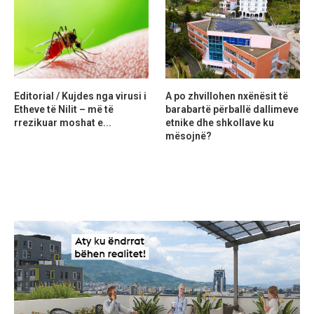
Editorial / Kujdes nga virusi i
A po zhvillohen nxënësit të
Etheve të Nilit – më të
barabartë përballë dallimeve
rrezikuar moshat e...
etnike dhe shkollave ku
mësojnë?