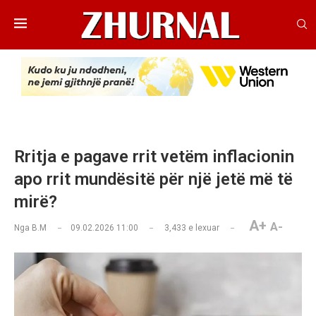
Rritja e pagave rrit vetëm inflacionin
apo rrit mundësitë për një jetë më të
mirë?
A+
A-
Nga
B.M
09.02.2026 11:00
3,433
e lexuar