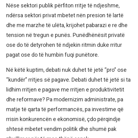
Nëse sektori publik përfiton rritje të ndjeshme,
ndërsa sektori privat mbetet nën presion të lartë
dhe me marzhe të ulëta, krijohet pabarazi e re dhe
tension në tregun e punës. Punëdhënësit privatë
ose do të detyrohen të ndjekin ritmin duke rritur
pagat ose do të humbin fuqi punëtore.
Në këtë kuptim, debati nuk duhet të jetë “pro” ose
“kundër” rritjes së pagave. Debati duhet të jetë si ta
lidhim rritjen e pagave me rritjen e produktivitetit
dhe reformave? Pa modernizim administrate, pa
matje të qarta të performancës, pa investime që
rrisin konkurencën e ekonomisë, çdo përqindje
shtesë mbetet vendim politik dhe shumë pak