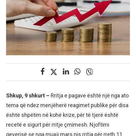
Shkup, 9 shkurt –
Rritja e pagave është një nga ato
tema që ndez menjëherë reagimet publike për disa
është shpëtim në kohë krize, për të tjerë është
recetë e sigurt për rritje çmimesh. Njoftimi
qeverisë se nga muaji mars nis rritja për rreth 11