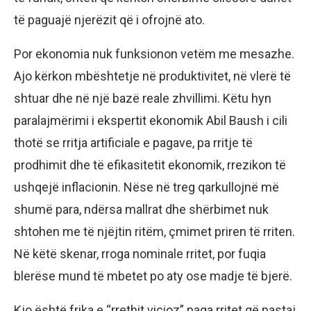
të paguajë njerëzit që i ofrojnë ato.
Por ekonomia nuk funksionon vetëm me mesazhe.
Ajo kërkon mbështetje në produktivitet, në vlerë të
shtuar dhe në një bazë reale zhvillimi. Këtu hyn
paralajmërimi i ekspertit ekonomik Abil Baush i cili
thotë se rritja artificiale e pagave, pa rritje të
prodhimit dhe të efikasitetit ekonomik, rrezikon të
ushqejë inflacionin. Nëse në treg qarkullojnë më
shumë para, ndërsa mallrat dhe shërbimet nuk
shtohen me të njëjtin ritëm, çmimet priren të rriten.
Në këtë skenar, rroga nominale rritet, por fuqia
blerëse mund të mbetet po aty ose madje të bjerë.
Kjo është frika e “rrethit vicioz” paga rritet që pastaj