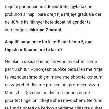
mijë të punësuar në administratë, gjykata dhe
prokurori si hap i parë drejt një rritjeje graduale deri
në 40% e ka rikthyer këtë debat në qendër të
vëmendjes,
shkruan Zhurnal.
A sjellë paga më e lartë jetë më të mirë, apo
thjesht inflacion më të lartë?
Në planin social dhe politik vendimi është i lehtë
për t’u shitur. Punonjësit publikë përballen me rritje
të vazhdueshme të çmimeve, me shportë konsumi
që zgjerohet dhe me presion për profesionalizëm.
Mesazhi i Qeverisë se dinjiteti i punës është
prioritet tingëllon i drejtë dhe i nevojshëm. Në fund
të fundit, shteti që kërkon shërbime cilësore duhet