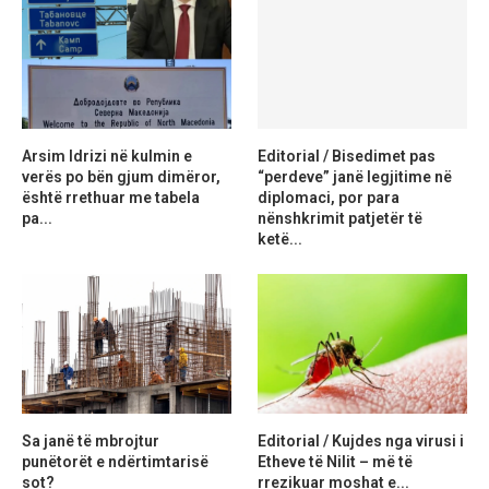
Arsim Idrizi në kulmin e
Editorial / Bisedimet pas
verës po bën gjum dimëror,
“perdeve” janë legjitime në
është rrethuar me tabela
diplomaci, por para
pa...
nënshkrimit patjetër të
ketë...
Sa janë të mbrojtur
Editorial / Kujdes nga virusi i
punëtorët e ndërtimtarisë
Etheve të Nilit – më të
sot?
rrezikuar moshat e...