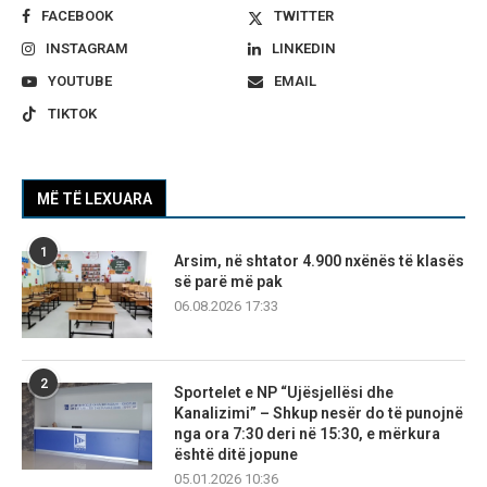
FACEBOOK
TWITTER
INSTAGRAM
LINKEDIN
YOUTUBE
EMAIL
TIKTOK
MË TË LEXUARA
1
Arsim, në shtator 4.900 nxënës të klasës
së parë më pak
06.08.2026 17:33
2
Sportelet e NP “Ujësjellësi dhe
Kanalizimi” – Shkup nesër do të punojnë
nga ora 7:30 deri në 15:30, e mërkura
është ditë jopune
05.01.2026 10:36