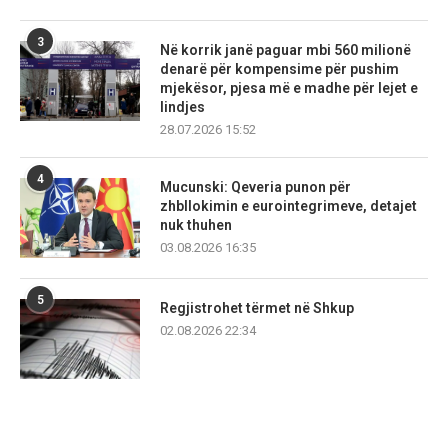
3
Në korrik janë paguar mbi 560 milionë
denarë për kompensime për pushim
mjekësor, pjesa më e madhe për lejet e
lindjes
28.07.2026 15:52
4
Mucunski: Qeveria punon për
zhbllokimin e eurointegrimeve, detajet
nuk thuhen
03.08.2026 16:35
5
Regjistrohet tërmet në Shkup
02.08.2026 22:34