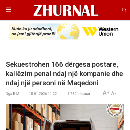
Sekuestrohen 166 dërgesa postare,
kallëzim penal ndaj një kompanie dhe
ndaj një personi në Maqedoni
A+
A-
Nga
B.M
15.01.2026 11:22
1,782
e lexuar