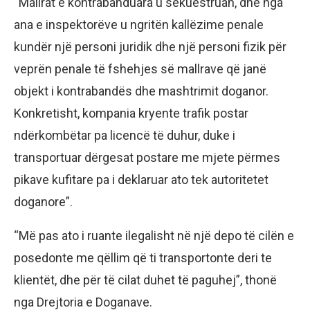
“Mallrat e kontrabanduara u sekuestruan, dhe nga
ana e inspektorëve u ngritën kallëzime penale
kundër një personi juridik dhe një personi fizik për
veprën penale të fshehjes së mallrave që janë
objekt i kontrabandës dhe mashtrimit doganor.
Konkretisht, kompania kryente trafik postar
ndërkombëtar pa licencë të duhur, duke i
transportuar dërgesat postare me mjete përmes
pikave kufitare pa i deklaruar ato tek autoritetet
doganore”.
“Më pas ato i ruante ilegalisht në një depo të cilën e
posedonte me qëllim që ti transportonte deri te
klientët, dhe për të cilat duhet të paguhej”, thonë
nga Drejtoria e Doganave.