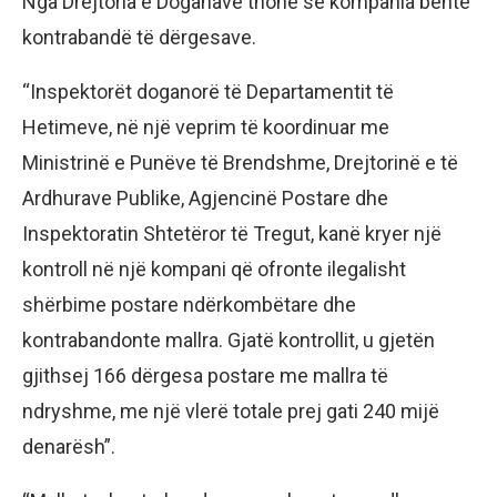
Nga Drejtoria e Doganave thonë se kompania bënte
kontrabandë të dërgesave.
“Inspektorët doganorë të Departamentit të
Hetimeve, në një veprim të koordinuar me
Ministrinë e Punëve të Brendshme, Drejtorinë e të
Ardhurave Publike, Agjencinë Postare dhe
Inspektoratin Shtetëror të Tregut, kanë kryer një
kontroll në një kompani që ofronte ilegalisht
shërbime postare ndërkombëtare dhe
kontrabandonte mallra. Gjatë kontrollit, u gjetën
gjithsej 166 dërgesa postare me mallra të
ndryshme, me një vlerë totale prej gati 240 mijë
denarësh”.