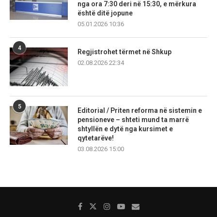
nga ora 7:30 deri në 15:30, e mërkura
është ditë jopune
05.01.2026 10:36
4
Regjistrohet tërmet në Shkup
02.08.2026 22:34
5
Editorial / Priten reforma në sistemin e
pensioneve – shteti mund ta marrë
shtyllën e dytë nga kursimet e
qytetarëve!
03.08.2026 15:00