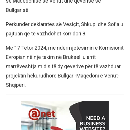
së Maqedonisë së Veriut dhe qeverisë së
Bullgarisë.
Përkundër deklaratës së Vesiçit, Shkupi dhe Sofia u
pajtuan që të vazhdohet korridori 8.
Me 17 Tetor 2024, me ndërmjetësimin e Komisionit
Evropian në një takim në Brukseli u arrit
marrëveshtja midis të dy qeverive për të vazhduar
projektin hekurudhorë Bullgari-Maqedoni e Veriut-
Shqipëri.