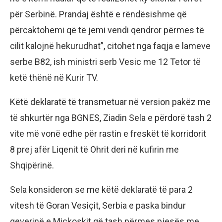
për Serbinë. Prandaj është e rëndësishme që
përcaktohemi që të jemi vendi qendror përmes të
cilit kalojnë hekurudhat”, citohet nga faqja e lameve
serbe B82, ish ministri serb Vesic me 12 Tetor të
ketë thënë në Kurir TV.
Këtë deklaratë të transmetuar në version pakëz me
të shkurtër nga BGNES, Ziadin Sela e përdorë tash 2
vite më vonë edhe për rastin e freskët të korridorit
8 prej afër Liqenit të Ohrit deri në kufirin me
Shqipërinë.
Sela konsideron se me këtë deklaratë të para 2
vitesh të Goran Vesiçit, Serbia e paska bindur
qeverinë e Mickoskit që tash përmes pjesës me