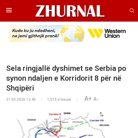
Sela ringjallë dyshimet se Serbia po
synon ndaljen e Korridorit 8 për në
Shqipëri
A+
A-
31.03.2026 13:45
1,515
e lexuar