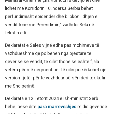
Manastir-Ohër me çka Korridori 8 devijohet dhe
lidhet me Korridorin 10, ndërsa Sërbia bëhet
përfundimisht epiqendër dhe bllokon lidhjen e
vendit tonë me Perëndimin,” vadhdoi Sela në
tekstin e tij.
Deklaratat e Selës vijnë edhe pas mohimeve të
vazhdueshme që po bëhen nga pjestarë të
qeverisë së vendit, të cilët thonë se është fjala
vetëm për një segment për të cilin po kërkohet një
version tjetër për të vazhduar përsëri deri tek kufiri
me Shqipërinë.
Deklarata e 12 Tetorit 2024 e ish-ministrit Serb
bëhej pesë ditë
para marrëveshjes
midis qeverisë