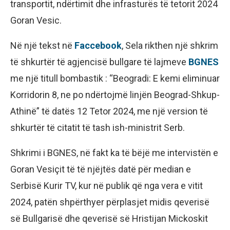
transportit, ndërtimit dhe infrasturës të tetorit 2024
Goran Vesic.
Në një tekst në
Faccebook
, Sela rikthen një shkrim
të shkurtër të agjencisë bullgare të lajmeve
BGNES
me një titull bombastik : “Beogradi: E kemi eliminuar
Korridorin 8, ne po ndërtojmë linjën Beograd-Shkup-
Athinë” të datës 12 Tetor 2024, me një version të
shkurtër të citatit të tash ish-ministrit Serb.
Shkrimi i BGNES, në fakt ka të bëjë me intervistën e
Goran Vesiçit të të njëjtës datë për median e
Serbisë Kurir TV, kur në publik që nga vera e vitit
2024, patën shpërthyer përplasjet midis qeverisë
së Bullgarisë dhe qeverisë së Hristijan Mickoskit