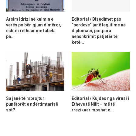
Arsim Idrizi në kulmin e
Editorial / Bisedimet pas
verës po bën gjum dimëror,
“perdeve” janë legjitime në
është rrethuar me tabela
diplomaci, por para
pa...
nënshkrimit patjetër të
ketë...
Sa janë të mbrojtur
Editorial / Kujdes nga virusi i
punëtorët e ndërtimtarisë
Etheve të Nilit – më të
sot?
rrezikuar moshat e...