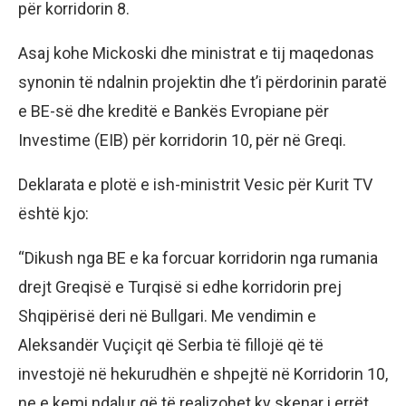
për korridorin 8.
Asaj kohe Mickoski dhe ministrat e tij maqedonas
synonin të ndalnin projektin dhe t’i përdorinin paratë
e BE-së dhe kreditë e Bankës Evropiane për
Investime (EIB) për korridorin 10, për në Greqi.
Deklarata e plotë e ish-ministrit Vesic për Kurit TV
është kjo:
“Dikush nga BE e ka forcuar korridorin nga rumania
drejt Greqisë e Turqisë si edhe korridorin prej
Shqipërisë deri në Bullgari. Me vendimin e
Aleksandër Vuçiçit që Serbia të fillojë që të
investojë në hekurudhën e shpejtë në Korridorin 10,
ne e kemi ndalur që të realizohet ky skenar i errët