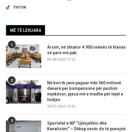
TIKTOK
MË TË LEXUARA
1
Arsim, në shtator 4.900 nxënës të klasës
së parë më pak
06.08.2026 17:33
2
Në korrik janë paguar mbi 560 milionë
denarë për kompensime për pushim
mjekësor, pjesa më e madhe për lejet e
lindjes
28.07.2026 15:52
3
Sportelet e NP “Ujësjellësi dhe
Kanalizimi” – Shkup nesër do të punojnë