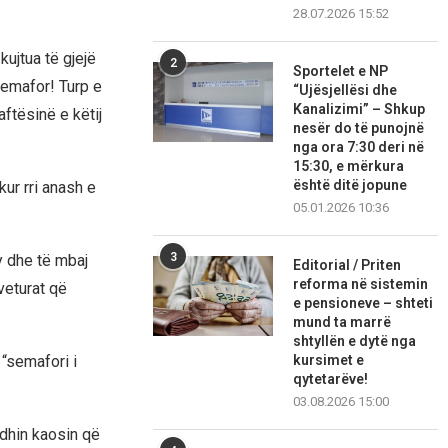
28.07.2026 15:52
kujtua të gjejë
2
Sportelet e NP
semafor! Turp e
“Ujësjellësi dhe
Kanalizimi” – Shkup
aftësinë e këtij
nesër do të punojnë
nga ora 7:30 deri në
15:30, e mërkura
është ditë jopune
kur rri anash e
05.01.2026 10:36
3
y dhe të mbaj
Editorial / Priten
reforma në sistemin
 veturat që
e pensioneve – shteti
mund ta marrë
shtyllën e dytë nga
kursimet e
 “semafori i
qytetarëve!
.
03.08.2026 15:00
idhin kaosin që