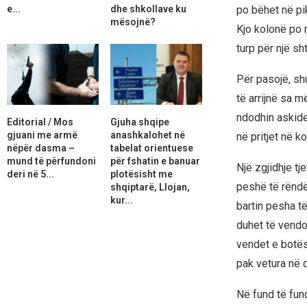
e...
dhe shkollave ku
po bëhet në pik
mësojnë?
Kjo kolonë po r
turp për një sht
Për pasojë, sh
të arrijnë sa 
ndodhin askiden
Editorial / Mos
Gjuha shqipe
gjuani me armë
anashkalohet në
në pritjet në k
nëpër dasma –
tabelat orientuese
mund të përfundoni
për fshatin e banuar
Një zgjidhje t
deri në 5...
plotësisht me
peshë të rëndë
shqiptarë, Llojan,
kur...
bartin pesha të
duhet të vendo
vendet e botës,
pak vetura në q
Në fund të fund