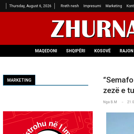
Thursday, August 6, 2026
Rreth nesh
Impresumi
Marketing
Kont
MAQEDONI
SHQIPËRI
KOSOVË
RAJON 
“Semafor
MARKETING
zezë e tu
Nga
B.M
21.