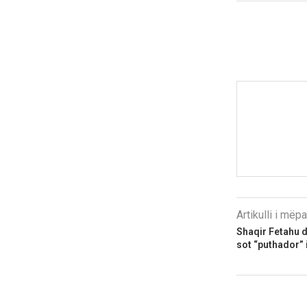
Artikulli i më
Shaqir Fetahu d
sot “puthador” 