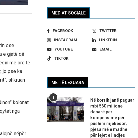
MEDIAT SOCIALE
FACEBOOK
TWITTER
INSTAGRAM
LINKEDIN
rin ose
YOUTUBE
EMAIL
a e gjatë që
TIKTOK
resin me orë të
, jo pse ka
it”, shkruan
MË TË LEXUARA
1
Në korrik janë paguar
dinon” kolonat
mbi 560 milionë
 qytet nga
denarë për
kompensime për
pushim mjekësor,
pjesa më e madhe
kalojnë nëpër
për lejet e lindjes