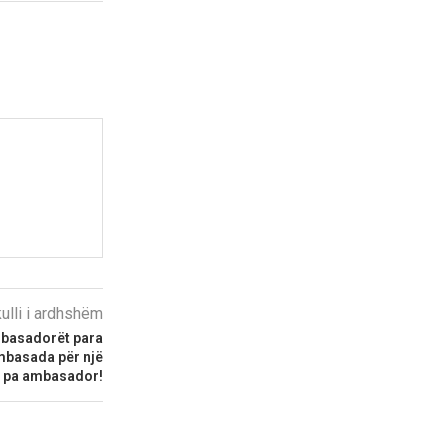
kulli i ardhshëm
mbasadorët para
mbasada për një
në pa ambasador!