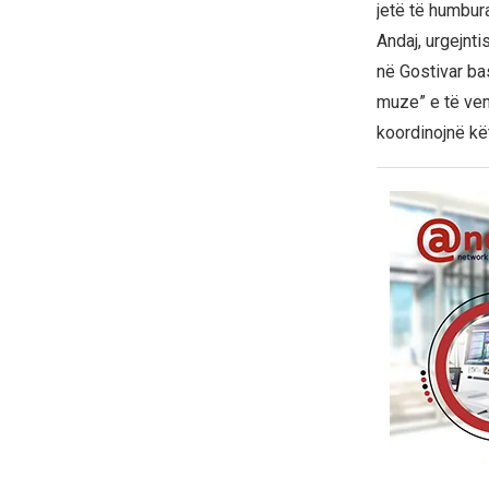
jetë të humbura
Andaj, urgejnt
në Gostivar ba
muze” e të vend
koordinojnë kë