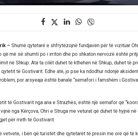
rik –
Shumë qytetarë e shfrytëzojnë fundjavën për të vizituar Oh
o që më së shumti po i irriton dhe po shkaton nervozë është pritj
imit në Shkup. Ata ta cilët duhet të kthehen në Shkup, duhet të p
ë qytetit të Gostivarit. Edhe atë, jo pse ka ndodhur ndonjë aksident
roblem, por arsyeaja është banale “semafori i famshëm i Gostivar
etit të Gostivarit nga ana e Strazhës, është një semafor që “koor
vijnë nga Kërçova, Ohri e Struga me veturat që duhet të hyjnë në
jet për rreth të Gostivarit.
 vetvete, i bën që turistët dhe qytetarët të presin me orë që të 