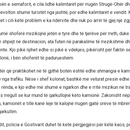
ën e semaforit, e cila lidhë kalimtarët për rrugën Strugë-Ohër dh
evolton shumë turistët nga jashtë, por edhe kalimtarët e vendit. 
et i cili këtë problem e ka ndërvite dhe nuk po arrin të gjej një zgj
umë shoferë rrezikojnë jetën e tyre dhe të tjerëve për rreth, duk
më shpejt në destinacion, ata futen në parakalime të rrezikshme 
te. Kjo pikë njihet edhe si pikë e vdekjes, pikërisht për faktin 
olonë, i bën shoferët të padurueshëm.
jetër që praktikohet në të gjithë botën është edhe shmangia e k
 nga trafiku. Nëse i shef kolonat, bashkë me veturat presin edh
 rënda, e kjo edhe më shumë e ngarkon dhe e rritë rrezikun në traf
s rregull se kur mund të qarkullojnë këto kamionë. Zakonisht nëpë
 kamionët e tillë kanë leje të kalojnë rrugën gjatë orëve të mbrë
arkullim.
it, policia e Gostivarit duhet të ketë përgjegjësi për këtë kaos, pë