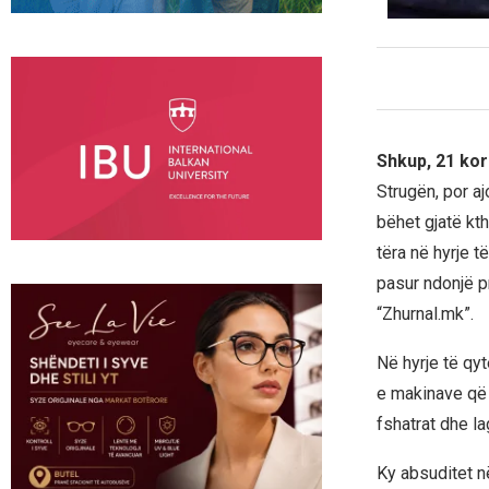
Shkup, 21 kor
Strugën, por aj
bëhet gjatë kth
tëra në hyrje t
pasur ndonjë p
“Zhurnal.mk”.
Në hyrje të qyt
e makinave që 
fshatrat dhe lag
Ky absuditet në