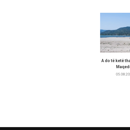
A do të ketë th
Maqedo
05.08.20