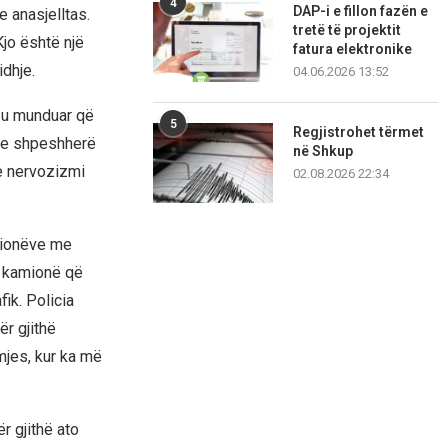
4
DAP-i e fillon fazën e
e anasjelltas.
tretë të projektit
Kjo është një
fatura elektronike
idhje.
04.06.2026 13:52
e u munduar që
5
Regjistrohet tërmet
dhe shpeshherë
në Shkup
se nervozizmi
02.08.2026 22:34
amionëve me
e kamionë që
ik. Policia
r gjithë
mjes, kur ka më
r gjithë ato