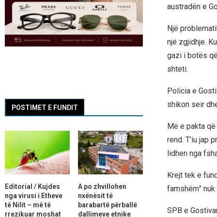
austradën e Gos
Një problematik
një zgjidhje. K
gazi i botës që
shteti.
Policia e Gosti
shikon seir dh
POSTIMET E FUNDIT
Më e pakta që 
rend. T’iu jap 
lidhen nga fsha
Krejt tek e fun
Editorial / Kujdes
A po zhvillohen
famshëm” nuk d
nga virusi i Etheve
nxënësit të
të Nilit – më të
barabartë përballë
SPB e Gostivar
rrezikuar moshat
dallimeve etnike