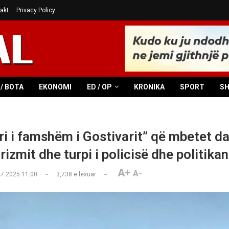
akt
Privacy Policy
/ BOTA
EKONOMI
ED / OP
KRONIKA
SPORT
S
i i famshëm i Gostivarit” që mbetet d
rizmit dhe turpi i policisë dhe politika
A+
A-
07.2025 11:00
3,738
e lexuar