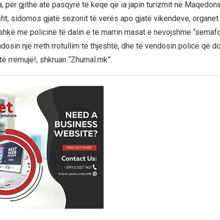
, për gjithë atë pasqyrë të keqe që ia japin turizmit në Maqedoni
isht, sidomos gjatë sezonit të verës apo gjatë vikendeve, organet
shkë me policinë të dalin e të marrin masat e nevojshme “semafor
osin një rreth rrotullim të thjeshtë, dhe të vendosin policë që do
të rrëmujë!, shkruan “Zhurnal.mk”.