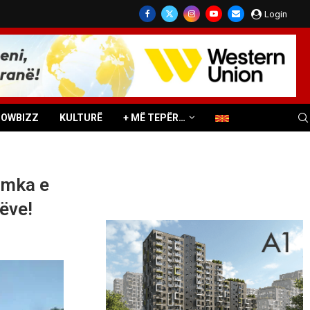
Login
HOWBIZZ
KULTURË
+ MË TEPËR…
amka e
nëve!