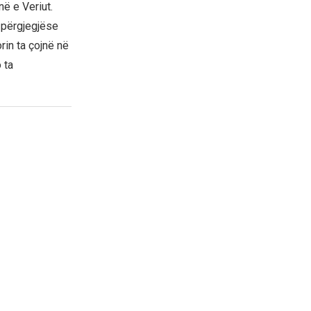
në e Veriut.
 përgjegjëse
in ta çojnë në
 ta