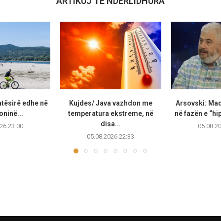
ARTIKUJ TË NDËRLIDHURA
atësirë edhe në
Kujdes/ Java vazhdon me
Arsovski: Ma
ninë...
temperatura ekstreme, në
në fazën e “hip
disa...
26 23:00
05.08.2
05.08.2026 22:33