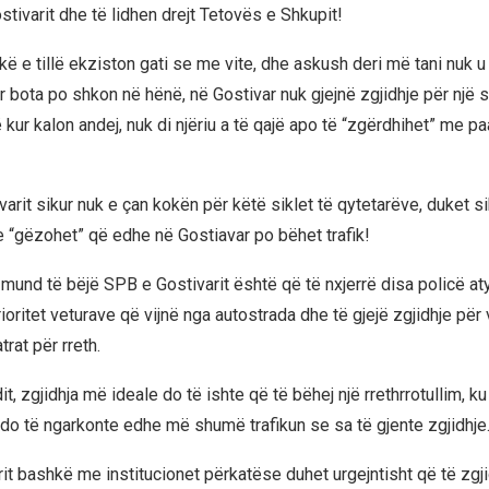
tivarit dhe të lidhen drejt Tetovës e Shkupit!
ë e tillë ekziston gati se me vite, dhe askush deri më tani nuk u 
ur bota po shkon në hënë, në Gostivar nuk gjejnë zgjidhje për një 
 kur kalon andej, nuk di njëriu a të qajë apo të “zgërdhihet” me pa
varit sikur nuk e çan kokën për këtë siklet të qytetarëve, duket si
e “gëzohet” që edhe në Gostiavar po bëhet trafik!
mund të bëjë SPB e Gostivarit është që të nxjerrë disa policë at
prioritet veturave që vijnë nga autostrada dhe të gjejë zgjidhje për
trat për rreth.
dit, zgjidhja më ideale do të ishte që të bëhej një rrethrrotullim, ku
o të ngarkonte edhe më shumë trafikun se sa të gjente zgjidhje
it bashkë me institucionet përkatëse duhet urgejntisht që të zgj