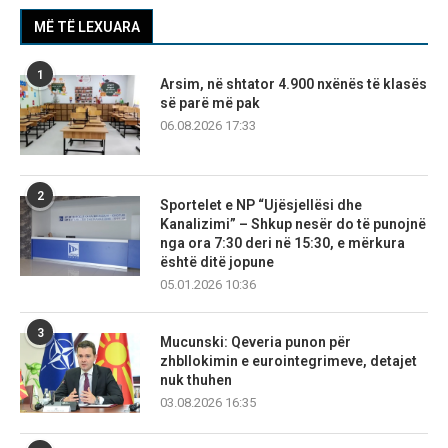
MË TË LEXUARA
1
Arsim, në shtator 4.900 nxënës të klasës
së parë më pak
06.08.2026 17:33
2
Sportelet e NP “Ujësjellësi dhe
Kanalizimi” – Shkup nesër do të punojnë
nga ora 7:30 deri në 15:30, e mërkura
është ditë jopune
05.01.2026 10:36
3
Mucunski: Qeveria punon për
zhbllokimin e eurointegrimeve, detajet
nuk thuhen
03.08.2026 16:35