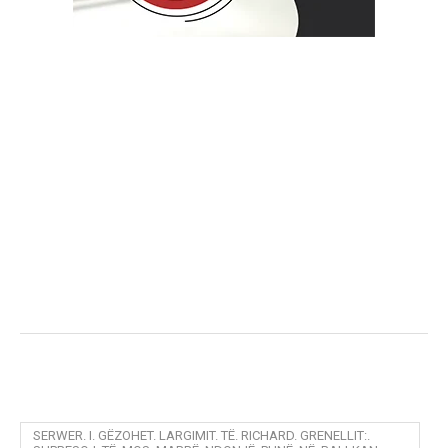
SERWER. I. GËZOHET. LARGIMIT. TË. RICHARD. GRENELLIT:.