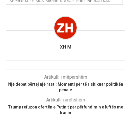
SHPRESOJ. TË. MOS. MARRË. NDONJË. PUNË. NË. BALLKAN.
XH M
Artikulli i mëparshëm
Një debat përtej një rasti: Momenti për të rishikuar politikën
penale
Artikulli i ardhshëm
Trump refuzon ofertën e Putinit për përfundimin e luftës me
Iranin