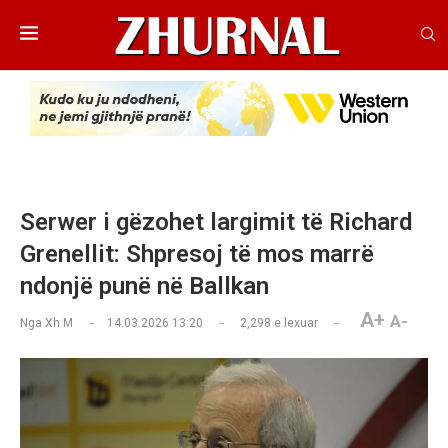
Serwer i gëzohet largimit të Richard
Grenellit: Shpresoj të mos marrë
ndonjë punë në Ballkan
A+
A-
Nga
Xh M
14.03.2026 13:20
2,298
e lexuar