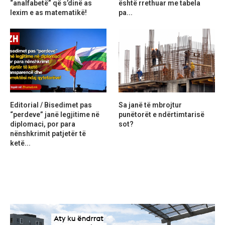
“analfabetë” që s’dinë as
është rrethuar me tabela
lexim e as matematikë!
pa...
Editorial / Bisedimet pas
Sa janë të mbrojtur
“perdeve” janë legjitime në
punëtorët e ndërtimtarisë
diplomaci, por para
sot?
nënshkrimit patjetër të
ketë...