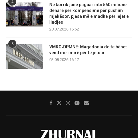
4
Në korrik janë paguar mbi 560 milionë
denarë për kompensime për pushim
mjekësor, pjesa më e madhe për lejet e
lindjes
28.07.2026 15:52
5
VMRO‑DPMNE: Maqedonia do të bëhet
vend më i mirë për të jetuar
03.08.2026 16:17