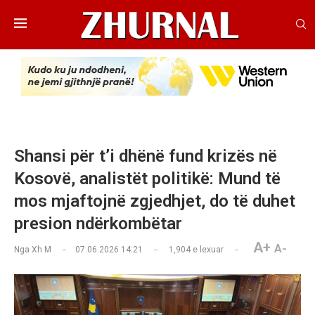
Shansi për t’i dhënë fund krizës në
Kosovë, analistët politikë: Mund të
mos mjaftojnë zgjedhjet, do të duhet
presion ndërkombëtar
A+
A-
Nga
Xh M
07.06.2026 14:21
1,904
e lexuar