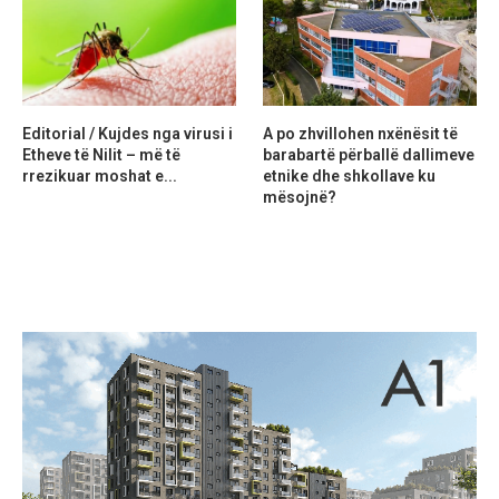
Editorial / Kujdes nga virusi i
A po zhvillohen nxënësit të
Etheve të Nilit – më të
barabartë përballë dallimeve
rrezikuar moshat e...
etnike dhe shkollave ku
mësojnë?