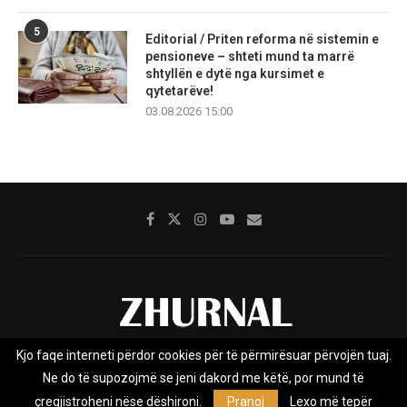
5
Editorial / Priten reforma në sistemin e
pensioneve – shteti mund ta marrë
shtyllën e dytë nga kursimet e
qytetarëve!
03.08.2026 15:00
Kjo faqe interneti përdor cookies për të përmirësuar përvojën tuaj.
Rreth nesh
Impresumi
Marketing
Kontakt
Ne do të supozojmë se jeni dakord me këtë, por mund të
Privacy Policy
çregjistroheni nëse dëshironi.
Pranoj
Lexo më tepër