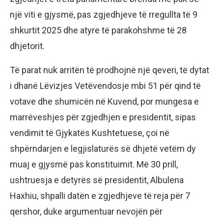
një viti e gjysmë, pas zgjedhjeve të rregullta të 9
shkurtit 2025 dhe atyre të parakohshme të 28
dhjetorit.
Të parat nuk arritën të prodhojnë një qeveri, të dytat
i dhanë Lëvizjes Vetëvendosje mbi 51 për qind të
votave dhe shumicën në Kuvend, por mungesa e
marrëveshjes për zgjedhjen e presidentit, sipas
vendimit të Gjykatës Kushtetuese, çoi në
shpërndarjen e legjislaturës së dhjetë vetëm dy
muaj e gjysmë pas konstituimit. Më 30 prill,
ushtruesja e detyrës së presidentit, Albulena
Haxhiu, shpalli datën e zgjedhjeve të reja për 7
qershor, duke argumentuar nevojën për