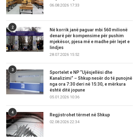
06.08.2026 17:33
2
Në korrik janë paguar mbi 560 milionë
denarë për kompensime për pushim
mjekësor, pjesa më e madhe për lejet e
lindjes
28.07.2026 15:52
3
Sportelet e NP “Ujësjellësi dhe
Kanalizimi” – Shkup nesër do të punojnë
nga ora 7:30 deri në 15:30, e mërkura
është ditë jopune
05.01.2026 10:36
4
Regjistrohet tërmet në Shkup
02.08.2026 22:34