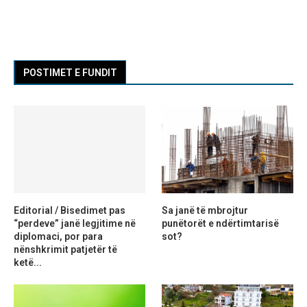
POSTIMET E FUNDIT
Editorial / Bisedimet pas
Sa janë të mbrojtur
“perdeve” janë legjitime në
punëtorët e ndërtimtarisë
diplomaci, por para
sot?
nënshkrimit patjetër të
ketë...