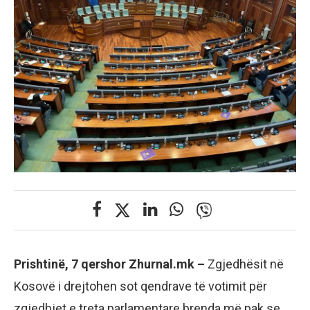
Prishtinë, 7 qershor Zhurnal.mk –
Zgjedhësit në
Kosovë i drejtohen sot qendrave të votimit për
zgjedhjet e treta parlamentare brenda më pak se