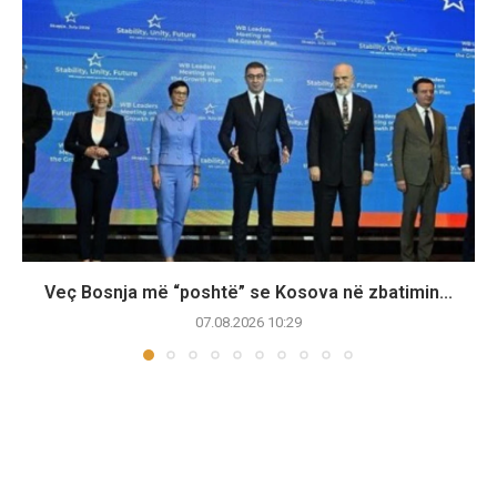
​Veç Bosnja më “poshtë” se Kosova në zbatimin...
07.08.2026 10:29