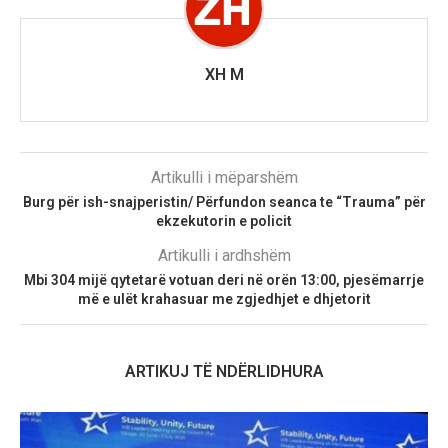
XH M
Artikulli i mëparshëm
Burg për ish-snajperistin/ Përfundon seanca te “Trauma” për
ekzekutorin e policit
Artikulli i ardhshëm
Mbi 304 mijë qytetarë votuan deri në orën 13:00, pjesëmarrje
më e ulët krahasuar me zgjedhjet e dhjetorit
ARTIKUJ TË NDËRLIDHURA