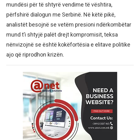
mundësi për të shtyrë vendime të vështira,
përfshirë dialogun me Serbinë. Në këtë pikë,
analistët besojnë se vetëm presioni ndërkombëtar
mund t’i shtyjë palët drejt kompromisit, teksa
nënvizojnë se është kokëfortësia e elitave politike
ajo që riprodhon krizën.