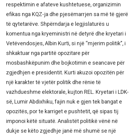
respektimin e afateve kushtetuese, organizimin
efikas nga KQZ-ja dhe pjesëmarrjen sa më të gjerë
të qytetarëve. Shpërndarja e legjislaturës u
komentua nga kryeministri në detyrë dhe kryetari i
Vetëvendosjes, Albin Kurti, si një “mjerim politik”, i
shkaktuar nga partitë opozitare për
mosbashkëpunim dhe bojkotimin e seancave për
zgjedhjen e presidentit. Kurti akuzoi opozitën për
një karakter të vjetër politik dhe rënie të
vazhdueshme elektorale, kujton REL. Kryetari i LDK-
së, Lumir Abdixhiku, fajin nuk e gjen tek bangat e
opozitës, por te karriget e pushtetit, që sipas tij
imponoi këtë situatë. Analistët politikë vënë në
dukje se këto zgjedhje janë më shumë se një