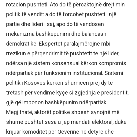
rotacion pushteti: Ato do të përcaktojnë drejtimin
politik të vendit: a do të forcohet pushteti i një
partie dhe lideri i saj, apo do të vendosen
mekanizma bashkëpunimi dhe balancash
demokratike. Ekspertet paralajmërojnë mbi
rrezikun e përqendrimit të pushtetit te një lider,
ndërsa një sistem konsensual kërkon kompromis
ndërpartiak për funksionim institucional. Sistemi
politik i Kosovës kërkon shumicën prej dy të
tretash për vendime kyçe si zgjedhja e presidentit,
gjë që imponon bashkëpunim ndërpartiak.
Megjithatë, aktorët politikë shpesh synojnë më
shumë pushtet sesa u jep mandati elektoral, duke
krijuar komoditet për Qeverinë në detyrë dhe