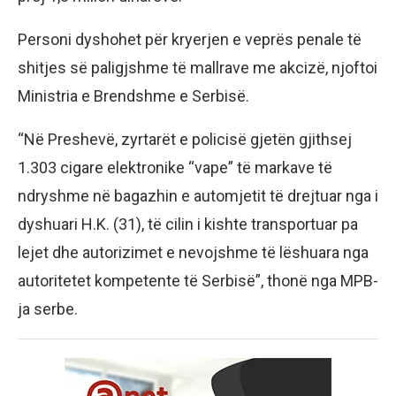
Personi dyshohet për kryerjen e veprës penale të
shitjes së paligjshme të mallrave me akcizë, njoftoi
Ministria e Brendshme e Serbisë.
“Në Preshevë, zyrtarët e policisë gjetën gjithsej
1.303 cigare elektronike “vape” të markave të
ndryshme në bagazhin e automjetit të drejtuar nga i
dyshuari H.K. (31), të cilin i kishte transportuar pa
lejet dhe autorizimet e nevojshme të lëshuara nga
autoritetet kompetente të Serbisë”, thonë nga MPB-
ja serbe.