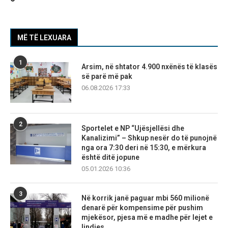
MË TË LEXUARA
1
Arsim, në shtator 4.900 nxënës të klasës
së parë më pak
06.08.2026 17:33
2
Sportelet e NP “Ujësjellësi dhe
Kanalizimi” – Shkup nesër do të punojnë
nga ora 7:30 deri në 15:30, e mërkura
është ditë jopune
05.01.2026 10:36
3
Në korrik janë paguar mbi 560 milionë
denarë për kompensime për pushim
mjekësor, pjesa më e madhe për lejet e
lindjes