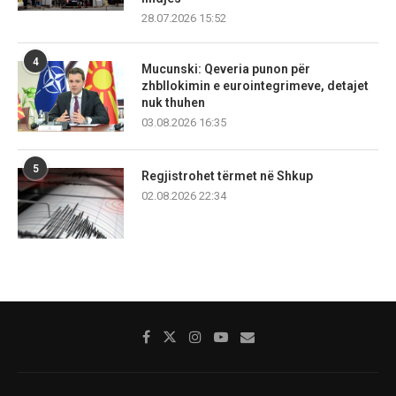
28.07.2026 15:52
4
Mucunski: Qeveria punon për
zhbllokimin e eurointegrimeve, detajet
nuk thuhen
03.08.2026 16:35
5
Regjistrohet tërmet në Shkup
02.08.2026 22:34