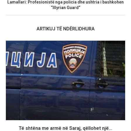
Lamallari: Profesionistë nga policia dhe ushtria i bashkohen
“Illyrian Guard”
ARTIKUJ TË NDËRLIDHURA
Të shtëna me armë në Saraj, qëllohet një...