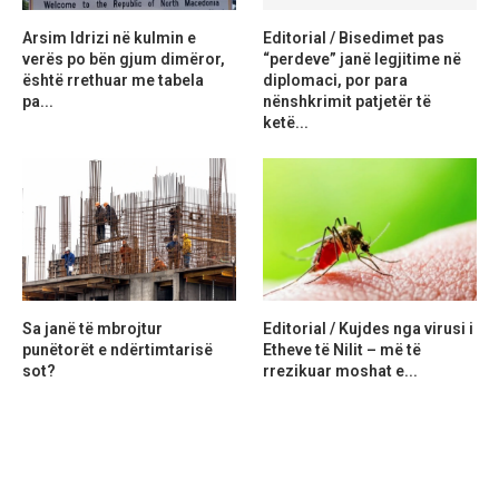
Arsim Idrizi në kulmin e
Editorial / Bisedimet pas
verës po bën gjum dimëror,
“perdeve” janë legjitime në
është rrethuar me tabela
diplomaci, por para
pa...
nënshkrimit patjetër të
ketë...
Sa janë të mbrojtur
Editorial / Kujdes nga virusi i
punëtorët e ndërtimtarisë
Etheve të Nilit – më të
sot?
rrezikuar moshat e...