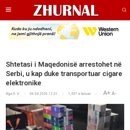
Shtetasi i Maqedonisë arrestohet në
Serbi, u kap duke transportuar cigare
elektronike
A+
A-
Nga
D. V.
06.04.2026 13:31
1,337
e lexuar