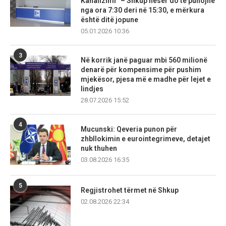
Kanalizimi” – Shkup nesër do të punojnë
nga ora 7:30 deri në 15:30, e mërkura
është ditë jopune
05.01.2026 10:36
3
Në korrik janë paguar mbi 560 milionë
denarë për kompensime për pushim
mjekësor, pjesa më e madhe për lejet e
lindjes
28.07.2026 15:52
4
Mucunski: Qeveria punon për
zhbllokimin e eurointegrimeve, detajet
nuk thuhen
03.08.2026 16:35
5
Regjistrohet tërmet në Shkup
02.08.2026 22:34