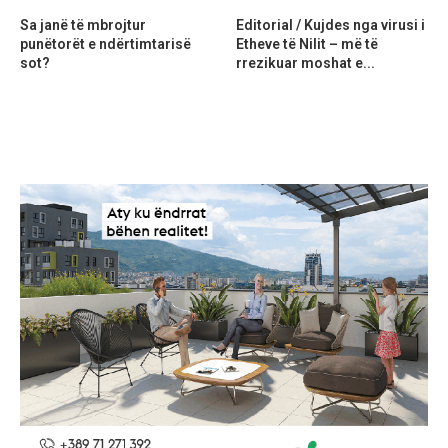
Sa janë të mbrojtur
Editorial / Kujdes nga virusi i
punëtorët e ndërtimtarisë
Etheve të Nilit – më të
sot?
rrezikuar moshat e...