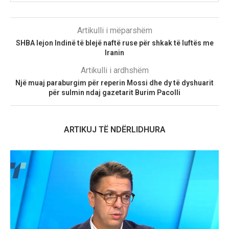
Artikulli i mëparshëm
SHBA lejon Indinë të blejë naftë ruse për shkak të luftës me
Iranin
Artikulli i ardhshëm
Një muaj paraburgim për reperin Mossi dhe dy të dyshuarit
për sulmin ndaj gazetarit Burim Pacolli
ARTIKUJ TË NDËRLIDHURA