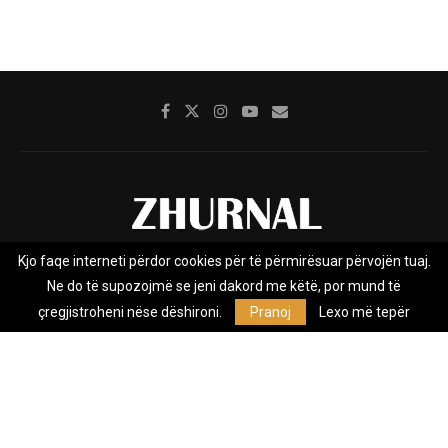
Kjo faqe interneti përdor cookies për të përmirësuar përvojën tuaj.
Rreth nesh
Impresumi
Marketing
Kontakt
Ne do të supozojmë se jeni dakord me këtë, por mund të
Privacy Policy
çregjistroheni nëse dëshironi.
Pranoj
Lexo më tepër
Zhurnal.mk është Agjenci e Lajmeve e pavarur, e themeluar në vitin
2009, që e mbulon Maqedoninë, Kosovën, Shqipërinë edhe lajmet
nga bota.
@2026 - All Right Reserved. Designed and Developed by
Anet.Com.Mk