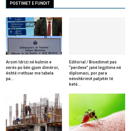
POSTIMET E FUNDIT
Arsim Idrizi në kulmin e
Editorial / Bisedimet pas
verës po bën gjum dimëror,
“perdeve” janë legjitime në
është rrethuar me tabela
diplomaci, por para
pa...
nënshkrimit patjetër të
ketë...