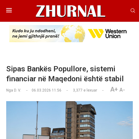
Sipas Bankës Popullore, sistemi
financiar në Maqedoni është stabil
A+
A-
Nga
D. V.
06.03.2026 11:56
3,377
e lexuar