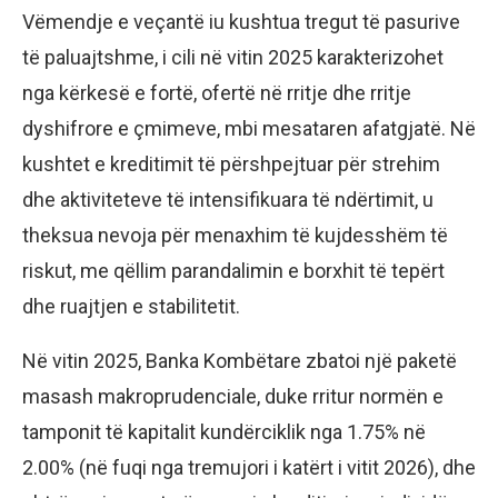
Vëmendje e veçantë iu kushtua tregut të pasurive
të paluajtshme, i cili në vitin 2025 karakterizohet
nga kërkesë e fortë, ofertë në rritje dhe rritje
dyshifrore e çmimeve, mbi mesataren afatgjatë. Në
kushtet e kreditimit të përshpejtuar për strehim
dhe aktiviteteve të intensifikuara të ndërtimit, u
theksua nevoja për menaxhim të kujdesshëm të
riskut, me qëllim parandalimin e borxhit të tepërt
dhe ruajtjen e stabilitetit.
Në vitin 2025, Banka Kombëtare zbatoi një paketë
masash makroprudenciale, duke rritur normën e
tamponit të kapitalit kundërciklik nga 1.75% në
2.00% (në fuqi nga tremujori i katërt i vitit 2026), dhe