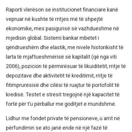
Raporti vlerëson se institucionet financiare kanë
vepruar në kushte të rritjes më të shpejtë
ekonomike, mes pasigurisë së vazhdueshme në
mjedisin global. Sistemi bankar mbetet i
qëndrueshëm dhe elastik, me nivele historikisht të
larta të mjaftueshmërisë së kapitalit (që nga viti
2006), pozicion të përmirësuar të likuiditetit, rritje të
depozitave dhe aktivitetit të kreditimit, rritje të
fitimprurësisë dhe cilësi të ruajtur të portofolit të
kredisë. Testet e stresit tregojnë një kapacitet të
fortë për t’u përballur me goditjet e mundshme.
Lidhur me fondet private të pensioneve, u arrit në
përfundimin se ato janë ende në një fazë të