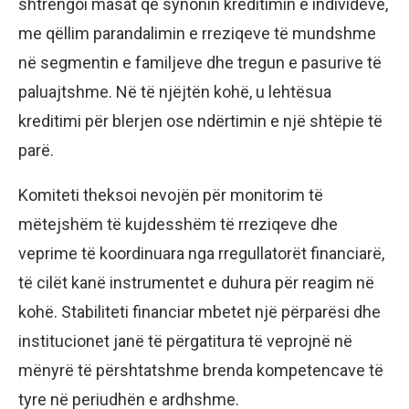
shtrëngoi masat që synonin kreditimin e individëve,
me qëllim parandalimin e rreziqeve të mundshme
në segmentin e familjeve dhe tregun e pasurive të
paluajtshme. Në të njëjtën kohë, u lehtësua
kreditimi për blerjen ose ndërtimin e një shtëpie të
parë.
Komiteti theksoi nevojën për monitorim të
mëtejshëm të kujdesshëm të rreziqeve dhe
veprime të koordinuara nga rregullatorët financiarë,
të cilët kanë instrumentet e duhura për reagim në
kohë. Stabiliteti financiar mbetet një përparësi dhe
institucionet janë të përgatitura të veprojnë në
mënyrë të përshtatshme brenda kompetencave të
tyre në periudhën e ardhshme.