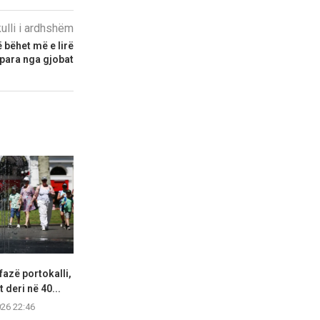
kulli i ardhshëm
 bëhet më e lirë
para nga gjobat
fazë portokalli,
Hapet një tjetër segment i
Lidhjet e lë
 deri në 40...
autostradës Elbasan–Qafë
ekstremit 
Thanë,...
026 22:46
07.08.2