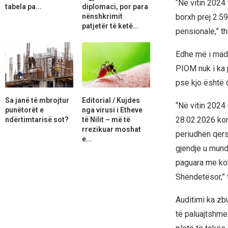
“Në vitin 2024
tabela pa...
diplomaci, por para
nënshkrimit
borxh prej 2.5
patjetër të ketë...
pensionale,” th
Edhe më i madh 
PIOM nuk i ka 
pse kjo është d
Sa janë të mbrojtur
Editorial / Kujdes
“Në vitin 2024
punëtorët e
nga virusi i Etheve
28.02.2026 kon
ndërtimtarisë sot?
të Nilit – më të
rrezikuar moshat
periudhën qers
e...
gjendje u mund
paguara me kohë
Shëndetësor,” 
Auditimi ka zb
të paluajtshme 