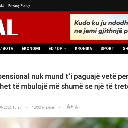
akt
Privacy Policy
/ BOTA
EKONOMI
ED / OP
KRONIKA
SPORT
S
pensional nuk mund t’i paguajë vetë pe
uhet të mbulojë më shumë se një të tret
A+
A-
06.2026 15:20
1,332
e lexuar