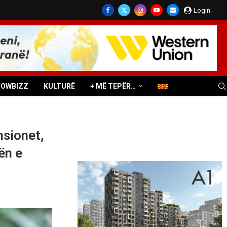
Login
HOWBIZZ
KULTURË
+ MË TEPËR…
nsionet,
ën e