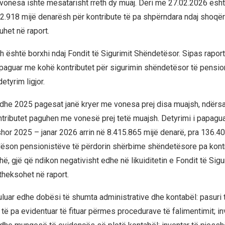
 vonesa ishte mesatarisht rreth dy muaj. Deri më 27.02.2026 ësh
92.918 mijë denarësh për kontribute të pa shpërndara ndaj shoqër
uhet në raport.
është borxhi ndaj Fondit të Sigurimit Shëndetësor. Sipas raportit
paguar me kohë kontributet për sigurimin shëndetësor të pensio
etyrim ligjor.
 dhe 2025 pagesat janë kryer me vonesa prej disa muajsh, ndërs
tributet paguhen me vonesë prej tetë muajsh. Detyrimi i papagua
hor 2025 – janar 2026 arrin në 8.415.865 mijë denarë, pra 136.40
ëson pensionistëve të përdorin shërbime shëndetësore pa kontr
, gjë që ndikon negativisht edhe në likuiditetin e Fondit të Sigu
theksohet në raport.
uluar edhe dobësi të shumta administrative dhe kontabël: pasuri 
të pa evidentuar të fituar përmes procedurave të falimentimit; inv