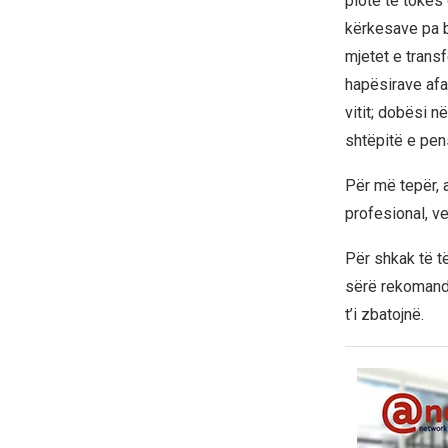
plotë të tokës
kërkesave pa b
mjetet e trans
hapësirave afa
vitit; dobësi 
shtëpitë e pen
Për më tepër, 
profesional, ve
Për shkak të të
sërë rekomandi
t’i zbatojnë.