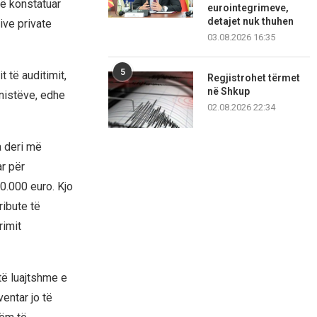
të konstatuar
eurointegrimeve,
detajet nuk thuhen
ive private
03.08.2026 16:35
5
 të auditimit,
Regjistrohet tërmet
në Shkup
nistëve, edhe
02.08.2026 22:34
a deri më
r për
0.000 euro. Kjo
ibute të
rimit
të luajtshme e
entar jo të