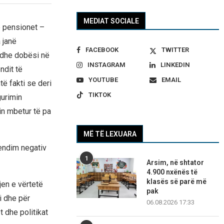
MEDIAT SOCIALE
ë pensionet –
 janë
FACEBOOK
TWITTER
 dhe dobësi në
INSTAGRAM
LINKEDIN
ndit të
YOUTUBE
EMAIL
ë fakti se deri
TIKTOK
gurimin
in mbetur të pa
MË TË LEXUARA
mendim negativ
1
Arsim, në shtator
4.900 nxënës të
klasës së parë më
jen e vërtetë
pak
i dhe për
06.08.2026 17:33
 dhe politikat