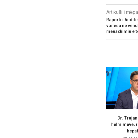
Artikulli i më
Raporti i Audit
vonesa në vend
menaxhimin e t
Dr. Trajan
helmimeve, r
hepati