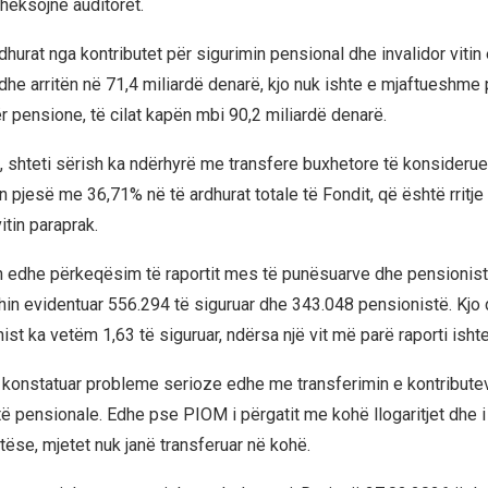
theksojnë auditorët.
hurat nga kontributet për sigurimin pensional dhe invalidor vitin 
 dhe arritën në 71,4 miliardë denarë, kjo nuk ishte e mjaftueshme
 pensione, të cilat kapën mbi 90,2 miliardë denarë.
, shteti sërish ka ndërhyrë me transfere buxhetore të konsiderue
 pjesë me 36,71% në të ardhurat totale të Fondit, që është rritje
itin paraprak.
n edhe përkeqësim të raportit mes të punësuarve dhe pensionis
shin evidentuar 556.294 të siguruar dhe 343.048 pensionistë. Kjo 
ist ka vetëm 1,63 të siguruar, ndërsa një vit më parë raporti isht
 konstatuar probleme serioze edhe me transferimin e kontributev
të pensionale. Edhe pse PIOM i përgatit me kohë llogaritjet dhe 
tëse, mjetet nuk janë transferuar në kohë.