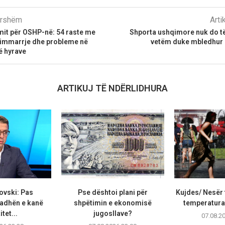
parshëm
Arti
imit për OSHP-në: 54 raste me
Shporta ushqimore nuk do të
immarrje dhe probleme në
vetëm duke mbledhur 
ë hyrave
ARTIKUJ TË NDËRLIDHURA
ovski: Pas
Pse dështoi plani për
Kujdes/ Nesër 
adhën e kanë
shpëtimin e ekonomisë
temperaturat
tet...
jugosllave?
07.08.2