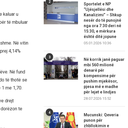
2
Sportelet e NP
“Ujësjellësi dhe
e kaluar u
Kanalizimi” – Shkup
nesër do të punojnë
 për të mbuluar
nga ora 7:30 deri në
15:30, e mërkura
është ditë jopune
shme. Në vitin
05.01.2026 10:36
 prej 4,14%
3
Në korrik janë paguar
mbi 560 milionë
denarë për
tëve. Në fund
kompensime për
do të thotë se
pushim mjekësor,
pjesa më e madhe
e 1 me 1,70.
për lejet e lindjes
28.07.2026 15:52
e drejt
i dorëzon te
4
Mucunski: Qeveria
punon për
zhbllokimin e