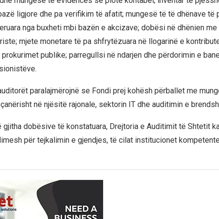
 dhe mungesë të evidencës së plotë kontabël; inventar të pjess
azë ligjore dhe pa verifikim të afatit; mungesë të të dhënave të 
feruara nga buxheti mbi bazën e akcizave; dobësi në dhënien me 
riste; mjete monetare të pa shfrytëzuara në llogarinë e kontribut
në prokurimet publike; parregullsi në ndarjen dhe përdorimin e ba
sionistëve.
auditorët paralajmërojnë se Fondi prej kohësh përballet me munge
çanërisht në njësitë rajonale, sektorin IT dhe auditimin e brends
 gjitha dobësive të konstatuara, Drejtoria e Auditimit të Shtetit k
mesh për tejkalimin e gjendjes, të cilat institucionet kompetent