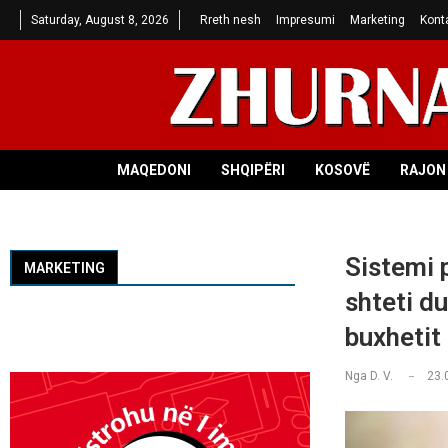
Saturday, August 8, 2026
Rreth nesh
Impresumi
Marketing
Kont
MAQEDONI
SHQIPËRI
KOSOVË
RAJON 
Sistemi 
MARKETING
shteti d
buxhetit
Nga
D. V.
23.