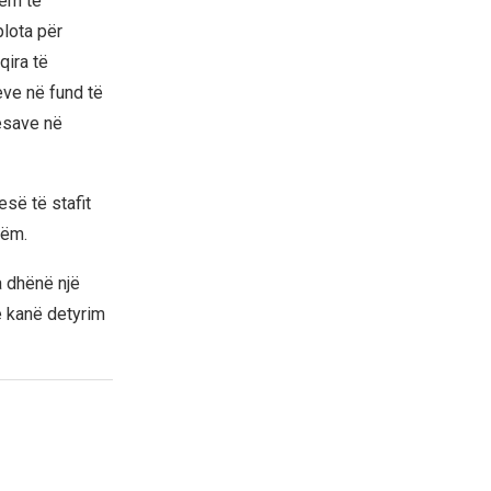
hëm të
plota për
qira të
eve në fund të
nesave në
së të stafit
hëm.
a dhënë një
e kanë detyrim