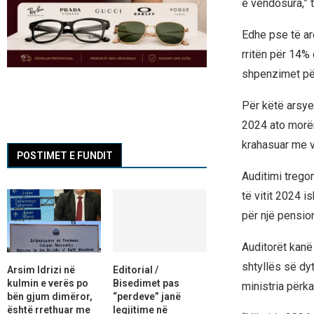
e vendosura,” 
Edhe pse të ard
rritën për 14%
shpenzimet për
Për këtë arsye
2024 ato morën
krahasuar me v
POSTIMET E FUNDIT
Auditimi trego
të vitit 2024 i
për një pension
Auditorët kanë
shtyllës së dy
Arsim Idrizi në
Editorial /
kulmin e verës po
Bisedimet pas
ministria përka
bën gjum dimëror,
“perdeve” janë
është rrethuar me
legjitime në