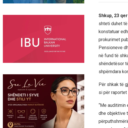
Shkup, 23 qer
shteti duhet t
konstatuar edh
prokurimet publ
Pensioneve dhe
në fund të shku
shëndetësor të
shpërndara kont
Për shkak të g
si për raportet
“Me auditimin 
dhe objektive t
përputhshmërin