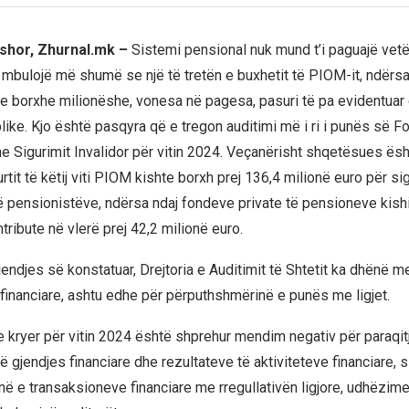
shor, Zhurnal.mk –
Sistemi pensional nuk mund t’i paguajë vet
ë mbulojë më shumë se një të tretën e buxhetit të PIOM-it, ndërsa
e borxhe milionëshe, vonesa në pagesa, pasuri të pa evidentuar
ike. Kjo është pasqyra që e tregon auditimi më i ri i punës së Fo
 Sigurimit Invalidor për vitin 2024. Veçanërisht shqetësues ësht
rtit të këtij viti PIOM kishte borxh prej 136,4 milionë euro për si
 pensionistëve, ndërsa ndaj fondeve private të pensioneve kish
ribute në vlerë prej 42,2 milionë euro.
jendjes së konstatuar, Drejtoria e Auditimit të Shtetit ka dhënë 
 financiare, ashtu edhe për përputhshmërinë e punës me ligjet.
e kryer për vitin 2024 është shprehur mendim negativ për paraqit
ë gjendjes financiare dhe rezultateve të aktiviteteve financiare, s
ë e transaksioneve financiare me rregullativën ligjore, udhëzimet