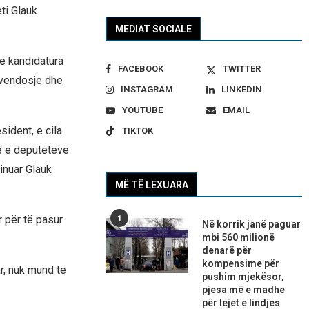
ti Glauk
MEDIAT SOCIALE
se kandidatura
FACEBOOK
TWITTER
ëvendosje dhe
INSTAGRAM
LINKEDIN
YOUTUBE
EMAIL
ident, e cila
TIKTOK
ë e deputetëve
inuar Glauk
MË TË LEXUARA
r për të pasur
1
Në korrik janë paguar
mbi 560 milionë
denarë për
kompensime për
r, nuk mund të
pushim mjekësor,
pjesa më e madhe
për lejet e lindjes