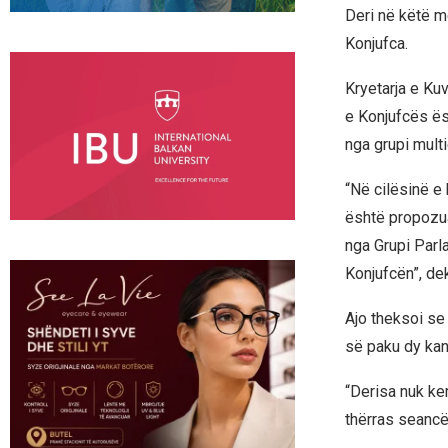
Deri në këtë m
Konjufca.
Kryetarja e Ku
e Konjufcës ë
nga grupi multi
“Në cilësinë e
është propozua
nga Grupi Parl
Konjufcën”, de
Ajo theksoi se
së paku dy ka
“Derisa nuk ke
thërras seancë 