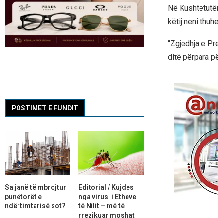
Në Kushtetutën
këtij neni thuhe
“Zgjedhja e Pr
ditë përpara pë
POSTIMET E FUNDIT
Sa janë të mbrojtur
Editorial / Kujdes
punëtorët e
nga virusi i Etheve
ndërtimtarisë sot?
të Nilit – më të
rrezikuar moshat