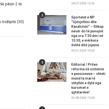
28.07.2026 15:52
Në pikën 2 të
2
Sportelet e NP
tridhjetë (30)
“Ujësjellësi dhe
Kanalizimi” – Shkup
nesër do të punojnë
nga ora 7:30 deri në
15:30, e mërkura
është ditë jopune
05.01.2026 10:36
3
Editorial / Priten
reforma në sistemin
e pensioneve – shteti
mund ta marrë
shtyllën e dytë nga
kursimet e
qytetarëve!
03.08.2026 15:00