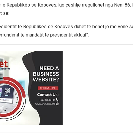
 e Republikës së Kosovës, kjo çështje rregullohet nga Neni 86. 
t se:
esidentit të Republikës së Kosovës duhet të bëhet jo më vonë se 
rfundimit të mandatit të presidentit aktual”.