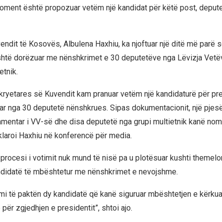
oment është propozuar vetëm një kandidat për këtë post, depute
vendit të Kosovës, Albulena Haxhiu, ka njoftuar një ditë më parë 
shtë dorëzuar me nënshkrimet e 30 deputetëve nga Lëvizja Vet
etnik.
 kryetares së Kuvendit kam pranuar vetëm një kandidaturë për pres
r nga 30 deputetë nënshkrues. Sipas dokumentacionit, një pjes
amentar i VV-së dhe disa deputetë nga grupi multietnik kanë nom
klaroi Haxhiu në konferencë për media.
 procesi i votimit nuk mund të nisë pa u plotësuar kushti themelo
ndidatë të mbështetur me nënshkrimet e nevojshme.
mi të paktën dy kandidatë që kanë siguruar mbështetjen e kërkua
për zgjedhjen e presidentit”, shtoi ajo.