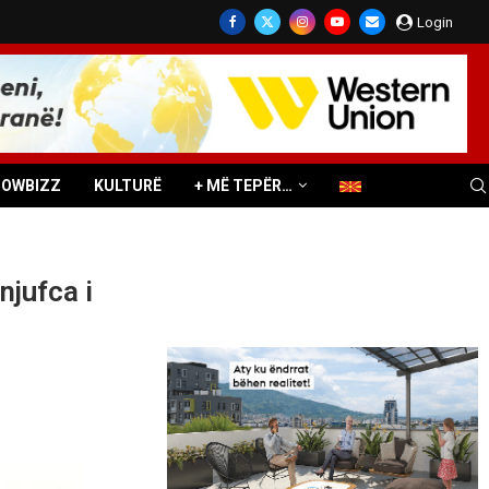
Login
HOWBIZZ
KULTURË
+ MË TEPËR…
njufca i