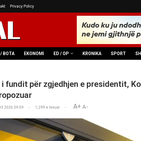
akt
Privacy Policy
/ BOTA
EKONOMI
ED / OP
KRONIKA
SPORT
S
 i fundit për zgjedhjen e presidentit, Ko
propozuar
A+
A-
03.2026 09:09
1,299
e lexuar