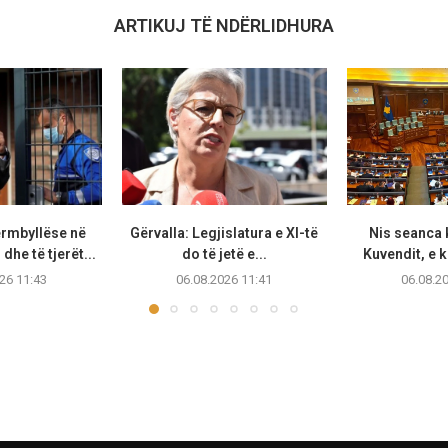
ARTIKUJ TË NDËRLIDHURA
ërmbyllëse në
​Gërvalla: Legjislatura e XI-të
Nis seanca 
dhe të tjerët...
do të jetë e...
Kuvendit, e k
26 11:43
06.08.2026 11:41
06.08.2