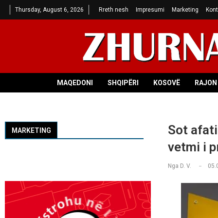
Thursday, August 6, 2026
Rreth nesh
Impresumi
Marketing
Kont
MAQEDONI
SHQIPËRI
KOSOVË
RAJON 
Sot afati
MARKETING
vetmi i 
Nga
D. V.
05.