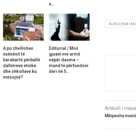
e...
ALBULENA HA
A po zhvillohen
Editorial / Mos
nxënësit të
gjuani me armë
barabartë përballë
nëpër dasma –
dallimeve etnike
mund të përfundoni
dhe shkollave ku
deri në 5...
mësojnë?
Artikulli i më
Mbipesha mund 