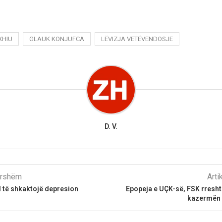
XHIU
GLAUK KONJUFCA
LËVIZJA VETËVENDOSJE
D. V.
parshëm
Arti
të shkaktojë depresion
Epopeja e UÇK-së, FSK rresht
kazermën 