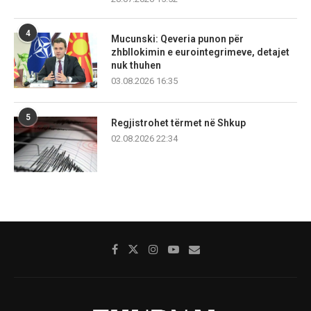
4
Mucunski: Qeveria punon për
zhbllokimin e eurointegrimeve, detajet
nuk thuhen
03.08.2026 16:35
5
Regjistrohet tërmet në Shkup
02.08.2026 22:34