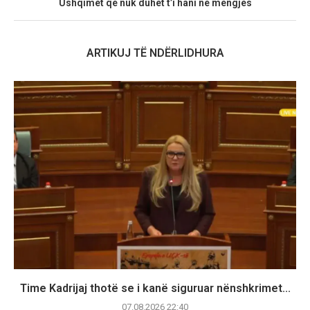
Ushqimet që nuk duhet t’i hani në mëngjes
ARTIKUJ TË NDËRLIDHURA
Time Kadrijaj thotë se i kanë siguruar nënshkrimet...
07.08.2026 22:40