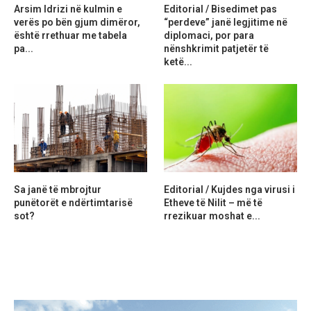
Arsim Idrizi në kulmin e
Editorial / Bisedimet pas
verës po bën gjum dimëror,
“perdeve” janë legjitime në
është rrethuar me tabela
diplomaci, por para
pa...
nënshkrimit patjetër të
ketë...
Sa janë të mbrojtur
Editorial / Kujdes nga virusi i
punëtorët e ndërtimtarisë
Etheve të Nilit – më të
sot?
rrezikuar moshat e...