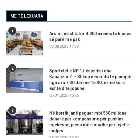
MË TË LEXUARA
1
Arsim, në shtator 4.900 nxënës të klasës
së parë më pak
06.08.2026 17:33
2
Sportelet e NP “Ujësjellësi dhe
Kanalizimi” – Shkup nesër do të punojnë
nga ora 7:30 deri në 15:30, e mërkura
është ditë jopune
05.01.2026 10:36
3
Në korrik janë paguar mbi 560 milionë
denarë për kompensime për pushim
mjekësor, pjesa më e madhe për lejet e
lindjes
28.07.2026 15:52