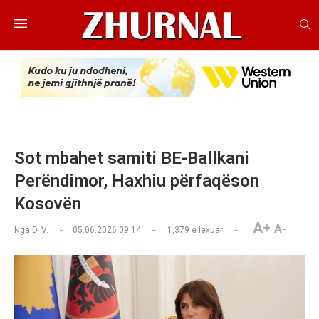
Sot mbahet samiti BE-Ballkani
Perëndimor, Haxhiu përfaqëson
Kosovën
A+
A-
Nga
D. V.
05.06.2026 09:14
1,379
e lexuar