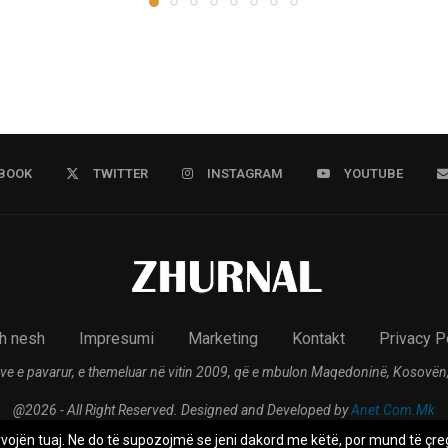
BOOK
TWITTER
INSTAGRAM
YOUTUBE
h nesh
Impresumi
Marketing
Kontakt
Privacy P
ve e pavarur, e themeluar në vitin 2009, që e mbulon Maqedoninë, Kosovën,
@2026 - All Right Reserved. Designed and Developed by
Anet.Com.Mk
rvojën tuaj. Ne do të supozojmë se jeni dakord me këtë, por mund të çreg