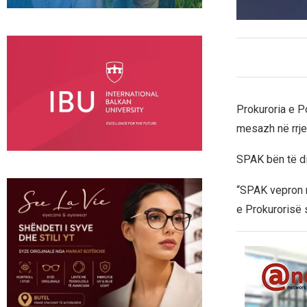
Prokuroria e P
mesazh në rrjet
SPAK bën të di
“SPAK vepron n
e Prokurorisë