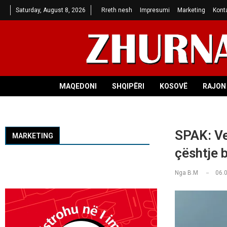
Saturday, August 8, 2026
Rreth nesh
Impresumi
Marketing
Kont
MAQEDONI
SHQIPËRI
KOSOVË
RAJON 
SPAK: Ve
MARKETING
çështje 
Nga
B.M
06.