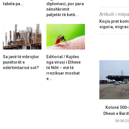
tabela pa...
diplomaci, por para
nënshkrimit
Artikulli i më
patjetër të ketë...
Koçiu pret komi
siguria, migrac
Sa janë të mbrojtur
Editorial / Kujdes
punëtorët e
nga virusi i Etheve
ndërtimtarisë sot?
të Nilit – më të
rrezikuar moshat
e...
Kolonë 500-
Dheun e Bardhë
08.08.20