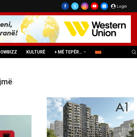
Login
HOWBIZZ
KULTURË
+ MË TEPËR…
ojmë