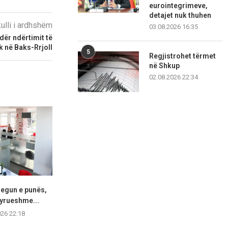
eurointegrimeve,
detajet nuk thuhen
kulli i ardhshëm
03.08.2026 16:35
dër ndërtimit të
ik në Baks-Rrjoll
5
Regjistrohet tërmet
në Shkup
02.08.2026 22:34
regun e punës,
Senati i SHBA-ve konfirmon
“Ju erdhi fu
tyrueshme...
Eric Wendt si ambasador...
fjalimet para 
protes
026 22:18
07.08.2026 22:03
07.08.2