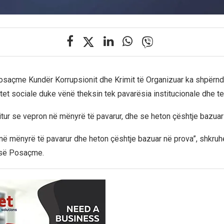
osaçme Kundër Korrupsionit dhe Krimit të Organizuar ka shpërnd
et sociale duke vënë theksin tek pavarësia institucionale dhe tek 
tur se vepron në mënyrë të pavarur, dhe se heton çështje bazuar
ë mënyrë të pavarur dhe heton çështje bazuar në prova”, shkruh
 së Posaçme.