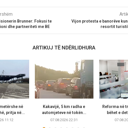
parshëm
Arti
sionerin Brunner: Fokusi te
Vijon protesta e banorëve kun
ioni dhe partneriteti me BE
resortit turist
ARTIKUJ TË NDËRLIDHURA
metërshe në
Kakavijë, 5 km radha e
Reforma në t
, pritja në...
automjeteve në tokën...
bëhet e de
26 11:12
07.08.2026 22:31
07.08.2