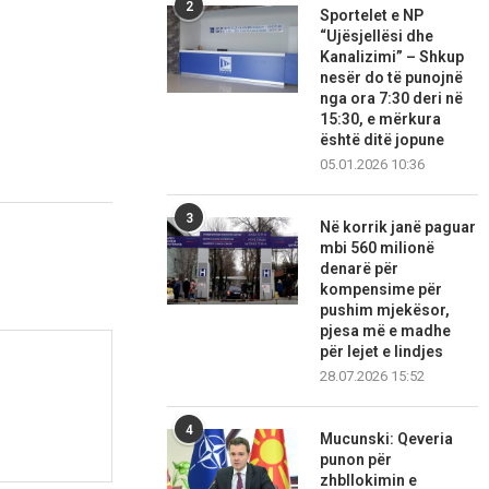
2
Sportelet e NP
“Ujësjellësi dhe
Kanalizimi” – Shkup
nesër do të punojnë
nga ora 7:30 deri në
15:30, e mërkura
është ditë jopune
05.01.2026 10:36
3
Në korrik janë paguar
mbi 560 milionë
denarë për
kompensime për
pushim mjekësor,
pjesa më e madhe
për lejet e lindjes
28.07.2026 15:52
4
Mucunski: Qeveria
punon për
zhbllokimin e