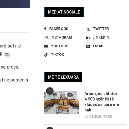
MEDIAT SOCIALE
FACEBOOK
TWITTER
INSTAGRAM
LINKEDIN
arë sot një
YOUTUBE
EMAIL
ligji.
TIKTOK
 në prova.
MË TË LEXUARA
et në postimin
1
Arsim, në shtator
4.900 nxënës të
klasës së parë më
pak
06.08.2026 17:33