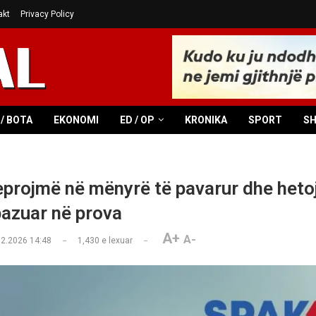
akt
Privacy Policy
/ BOTA
EKONOMI
ED / OP
KRONIKA
SPORT
S
projmë në mënyrë të pavarur dhe het
bazuar në prova
A+
A-
02.2026 14:48
1,430
e lexuar