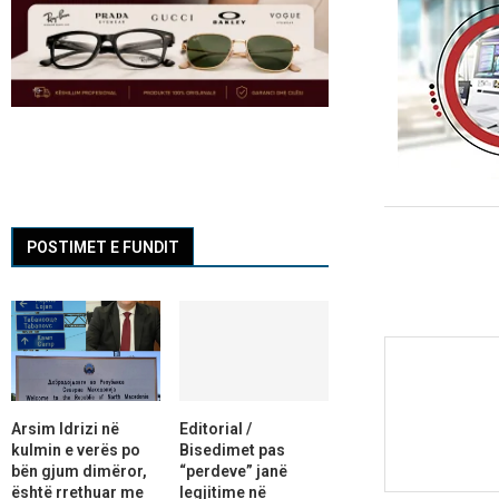
POSTIMET E FUNDIT
Arsim Idrizi në
Editorial /
kulmin e verës po
Bisedimet pas
bën gjum dimëror,
“perdeve” janë
është rrethuar me
legjitime në