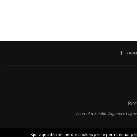
FACE
Rret
Zhurnal.mk është Agjenci e Lajme
Kjo faqe interneti përdor cookies për të përmirësuar pë