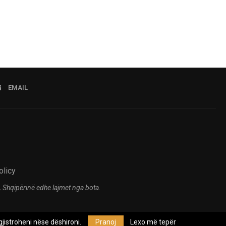
EMAIL
olicy
 Shqipërinë edhe lajmet nga bota.
jistroheni nëse dëshironi.
Pranoj
Lexo më tepër