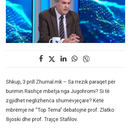
Shkup, 3 prill Zhurnal.mk – Sa rrezik paraqet për
burimin Rashçe mbetja nga Jugohromi? Si të
zgjidhet neglizhenca shumëvjeçare? Këtë
mbrëmje në “Top Tema” debatojnë prof. Zlatko
Ilijoski dhe prof. Trajçe Stafilov.