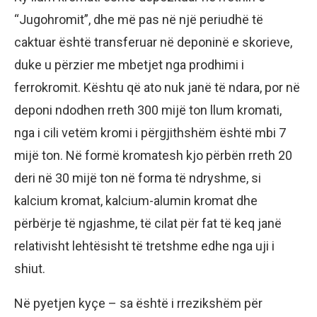
“Jugohromit”, dhe më pas në një periudhë të
caktuar është transferuar në deponinë e skorieve,
duke u përzier me mbetjet nga prodhimi i
ferrokromit. Kështu që ato nuk janë të ndara, por në
deponi ndodhen rreth 300 mijë ton llum kromati,
nga i cili vetëm kromi i përgjithshëm është mbi 7
mijë ton. Në formë kromatesh kjo përbën rreth 20
deri në 30 mijë ton në forma të ndryshme, si
kalcium kromat, kalcium-alumin kromat dhe
përbërje të ngjashme, të cilat për fat të keq janë
relativisht lehtësisht të tretshme edhe nga uji i
shiut.
Në pyetjen kyçe – sa është i rrezikshëm për