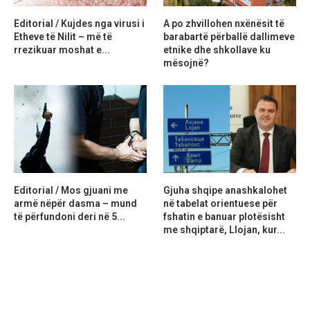
Editorial / Kujdes nga virusi i
A po zhvillohen nxënësit të
Etheve të Nilit – më të
barabartë përballë dallimeve
rrezikuar moshat e...
etnike dhe shkollave ku
mësojnë?
Editorial / Mos gjuani me
Gjuha shqipe anashkalohet
armë nëpër dasma – mund
në tabelat orientuese për
të përfundoni deri në 5...
fshatin e banuar plotësisht
me shqiptarë, Llojan, kur...