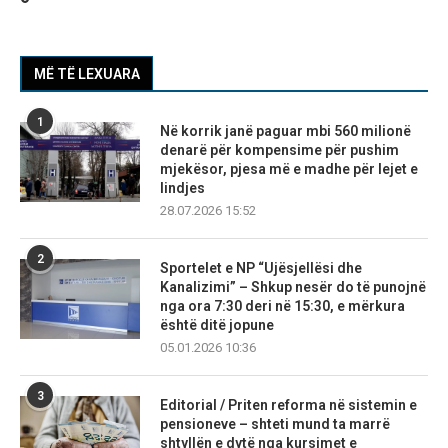
MË TË LEXUARA
1
Në korrik janë paguar mbi 560 milionë
denarë për kompensime për pushim
mjekësor, pjesa më e madhe për lejet e
lindjes
28.07.2026 15:52
2
Sportelet e NP “Ujësjellësi dhe
Kanalizimi” – Shkup nesër do të punojnë
nga ora 7:30 deri në 15:30, e mërkura
është ditë jopune
05.01.2026 10:36
3
Editorial / Priten reforma në sistemin e
pensioneve – shteti mund ta marrë
shtyllën e dytë nga kursimet e