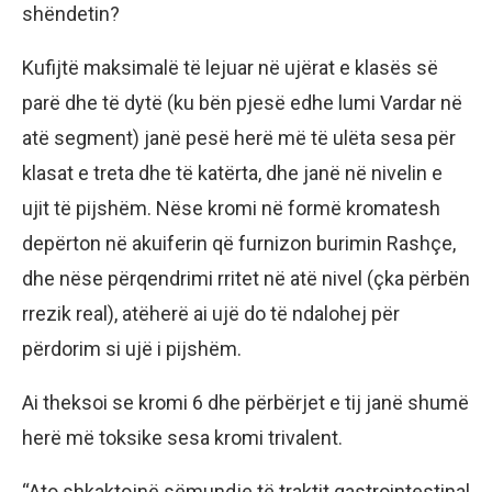
shëndetin?
Kufijtë maksimalë të lejuar në ujërat e klasës së
parë dhe të dytë (ku bën pjesë edhe lumi Vardar në
atë segment) janë pesë herë më të ulëta sesa për
klasat e treta dhe të katërta, dhe janë në nivelin e
ujit të pijshëm. Nëse kromi në formë kromatesh
depërton në akuiferin që furnizon burimin Rashçe,
dhe nëse përqendrimi rritet në atë nivel (çka përbën
rrezik real), atëherë ai ujë do të ndalohej për
përdorim si ujë i pijshëm.
Ai theksoi se kromi 6 dhe përbërjet e tij janë shumë
herë më toksike sesa kromi trivalent.
“Ato shkaktojnë sëmundje të traktit gastrointestinal