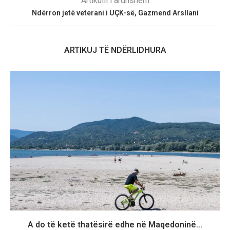
Artikulli i ardhshëm
Ndërron jetë veterani i UÇK-së, Gazmend Arsllani
ARTIKUJ TË NDËRLIDHURA
A do të ketë thatësirë edhe në Maqedoninë...