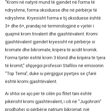
“Kromi në natyrë mund të gjendet në forma të
ndryshme, forma oksiduese dhe në përbërje të
ndryshme. Kryesisht forma e tij oksiduese është
3+ dhe 6+, prandaj në terminologjinë e vjetër i
quajmë krom trivalent dhe gjashtëvalent. Kromi
gjashtëvalent gjendet kryesisht në përbërje si
kromate dhe bikromate, kripëra të acidit kromik.
Forma tjetër është krom 3 klorid dhe kripëra të tjera
të kromit,” shpjegoi profesori Stafilov në emisionin
“Top Tema”, duke iu përgjigjur pyetjes se çfarë
është kromi gjashtëvalent.
Ai shtoi se ajo për të cilën po flitet tani është
pikërisht kromi gjashtëvalent, i cili në “Jugohrom”
prodhohej si përbërje natrium bikromat, një