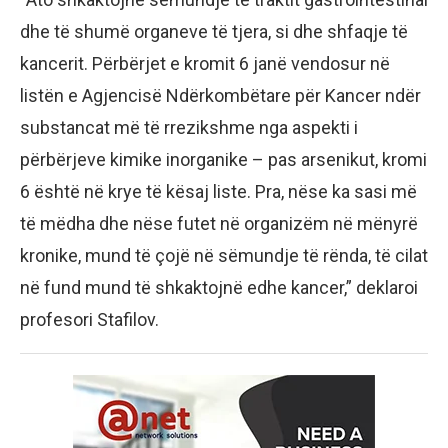
dhe të shumë organeve të tjera, si dhe shfaqje të
kancerit. Përbërjet e kromit 6 janë vendosur në
listën e Agjencisë Ndërkombëtare për Kancer ndër
substancat më të rrezikshme nga aspekti i
përbërjeve kimike inorganike – pas arsenikut, kromi
6 është në krye të kësaj liste. Pra, nëse ka sasi më
të mëdha dhe nëse futet në organizëm në mënyrë
kronike, mund të çojë në sëmundje të rënda, të cilat
në fund mund të shkaktojnë edhe kancer,” deklaroi
profesori Stafilov.