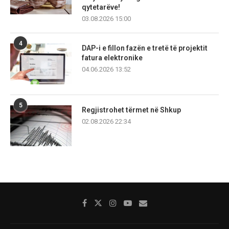
qytetarëve!
03.08.2026 15:00
4
DAP-i e fillon fazën e tretë të projektit
fatura elektronike
04.06.2026 13:52
5
Regjistrohet tërmet në Shkup
02.08.2026 22:34