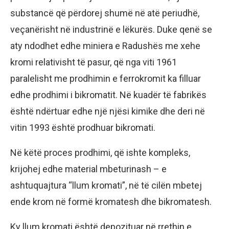
substancë që përdorej shumë në atë periudhë,
veçanërisht në industrinë e lëkurës. Duke qenë se
aty ndodhet edhe miniera e Radushës me xehe
kromi relativisht të pasur, që nga viti 1961
paralelisht me prodhimin e ferrokromit ka filluar
edhe prodhimi i bikromatit. Në kuadër të fabrikës
është ndërtuar edhe një njësi kimike dhe deri në
vitin 1993 është prodhuar bikromati.
Në këtë proces prodhimi, që ishte kompleks,
krijohej edhe material mbeturinash – e
ashtuquajtura “llum kromati”, në të cilën mbetej
ende krom në formë kromatesh dhe bikromatesh.
Ky llum kromati është depozituar në rrethin e