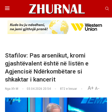
Stafilov: Pas arsenikut, kromi
gjashtëvalent është në listën e
Agjencisë Ndërkombëtare si
shkaktar i kancerit
A+
A-
Nga
Xh M
03.04.2026 20:54
872
e lexuar