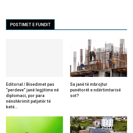
POSTIMET E FUNDIT
Editorial / Bisedimet pas
Sa janë të mbrojtur
“perdeve” janë legjitime në
punëtorët e ndërtimtarisë
diplomaci, por para
sot?
nënshkrimit patjetër të
ketë...