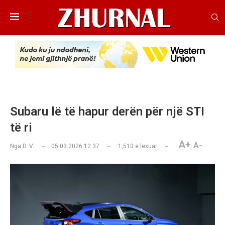
Subaru lë të hapur derën për një STI
të ri
A+
A-
Nga
D. V.
05.03.2026 12:37
1,510
e lexuar