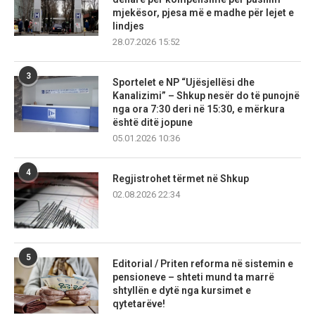
mjekësor, pjesa më e madhe për lejet e
lindjes
28.07.2026 15:52
3
Sportelet e NP “Ujësjellësi dhe
Kanalizimi” – Shkup nesër do të punojnë
nga ora 7:30 deri në 15:30, e mërkura
është ditë jopune
05.01.2026 10:36
4
Regjistrohet tërmet në Shkup
02.08.2026 22:34
5
Editorial / Priten reforma në sistemin e
pensioneve – shteti mund ta marrë
shtyllën e dytë nga kursimet e
qytetarëve!