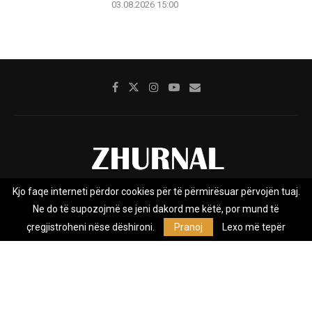
03.08.2026 15:00
Kjo faqe interneti përdor cookies për të përmirësuar përvojën tuaj.
Rreth nesh
Impresumi
Marketing
Kontakt
Ne do të supozojmë se jeni dakord me këtë, por mund të
Privacy Policy
çregjistroheni nëse dëshironi.
Pranoj
Lexo më tepër
Zhurnal.mk është Agjenci e Lajmeve e pavarur, e themeluar në vitin
2009, që e mbulon Maqedoninë, Kosovën, Shqipërinë edhe lajmet
nga bota.
@2026 - All Right Reserved. Designed and Developed by
Anet.Com.Mk