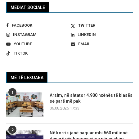
MEDIAT SOCIALE
FACEBOOK
TWITTER
INSTAGRAM
LINKEDIN
YOUTUBE
EMAIL
TIKTOK
MË TË LEXUARA
1
Arsim, në shtator 4.900 nxënës të klasës
së parë më pak
06.08.2026 17:33
2
Në korrik janë paguar mbi 560 milionë
denarë për kompensime për pushim