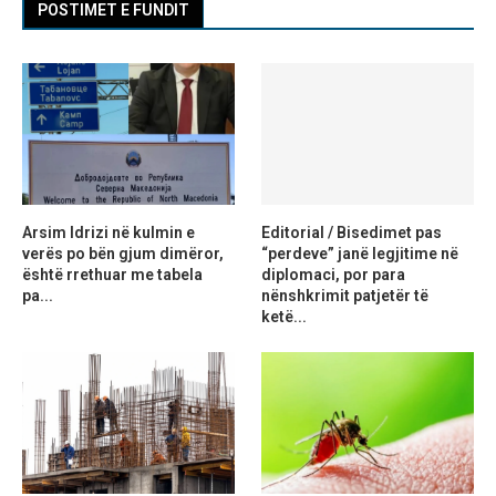
POSTIMET E FUNDIT
Arsim Idrizi në kulmin e
Editorial / Bisedimet pas
verës po bën gjum dimëror,
“perdeve” janë legjitime në
është rrethuar me tabela
diplomaci, por para
pa...
nënshkrimit patjetër të
ketë...