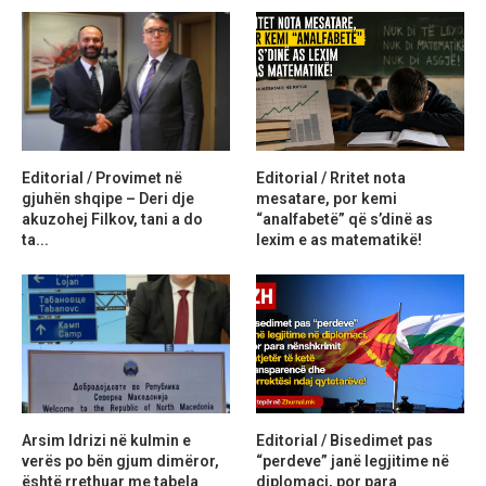
Editorial / Provimet në
Editorial / Rritet nota
gjuhën shqipe – Deri dje
mesatare, por kemi
akuzohej Filkov, tani a do
“analfabetë” që s’dinë as
ta...
lexim e as matematikë!
Arsim Idrizi në kulmin e
Editorial / Bisedimet pas
verës po bën gjum dimëror,
“perdeve” janë legjitime në
është rrethuar me tabela
diplomaci, por para