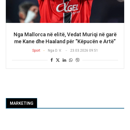
Nga Mallorca në elitë, Vedat Muriqi në garë
me Kane dhe Haaland për “Këpucën e Artë”
Sport
Nga
D. V.
23.03.2026 09:51
MARKETING