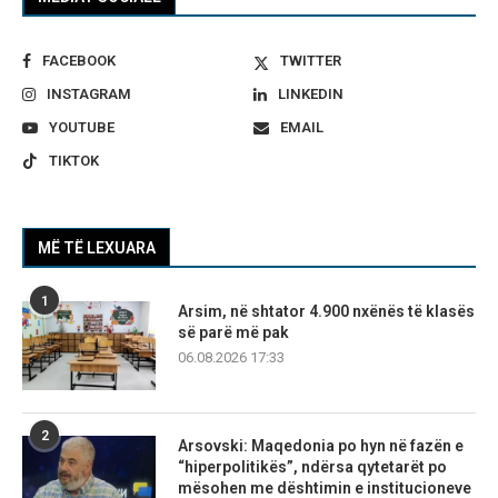
FACEBOOK
TWITTER
INSTAGRAM
LINKEDIN
YOUTUBE
EMAIL
TIKTOK
MË TË LEXUARA
1
Arsim, në shtator 4.900 nxënës të klasës
së parë më pak
06.08.2026 17:33
2
Arsovski: Maqedonia po hyn në fazën e
“hiperpolitikës”, ndërsa qytetarët po
mësohen me dështimin e institucioneve