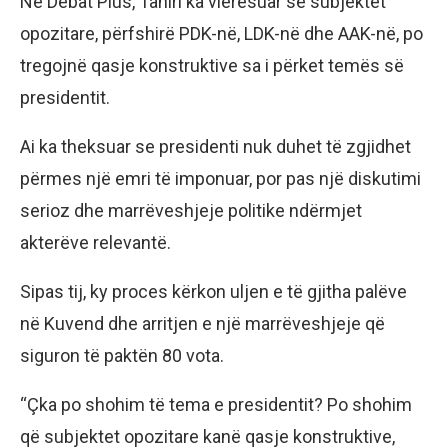
Në Debat Plus, Tahiri ka vlerësuar se subjektet
opozitare, përfshirë PDK-në, LDK-në dhe AAK-në, po
tregojnë qasje konstruktive sa i përket temës së
presidentit.
Ai ka theksuar se presidenti nuk duhet të zgjidhet
përmes një emri të imponuar, por pas një diskutimi
serioz dhe marrëveshjeje politike ndërmjet
akterëve relevantë.
Sipas tij, ky proces kërkon uljen e të gjitha palëve
në Kuvend dhe arritjen e një marrëveshjeje që
siguron të paktën 80 vota.
“Çka po shohim të tema e presidentit? Po shohim
që subjektet opozitare kanë qasje konstruktive,