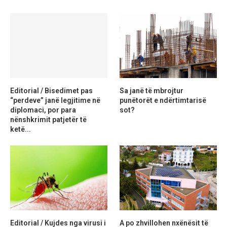
Editorial / Bisedimet pas
Sa janë të mbrojtur
“perdeve” janë legjitime në
punëtorët e ndërtimtarisë
diplomaci, por para
sot?
nënshkrimit patjetër të
ketë...
Editorial / Kujdes nga virusi i
A po zhvillohen nxënësit të