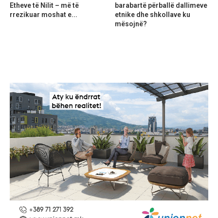
Etheve të Nilit – më të
barabartë përballë dallimeve
rrezikuar moshat e...
etnike dhe shkollave ku
mësojnë?