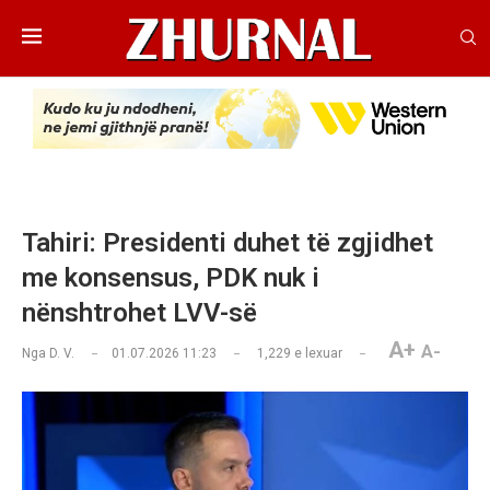
Tahiri: Presidenti duhet të zgjidhet
me konsensus, PDK nuk i
nënshtrohet LVV-së
A+
A-
Nga
D. V.
01.07.2026 11:23
1,229
e lexuar