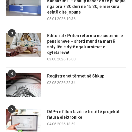
Kanalizimi” – Shkup nesër do të punojnë
nga ora 7:30 deri në 15:30, e mërkura
është ditë jopune
05.01.2026 10:36
3
Editorial / Priten reforma në sistemin e
pensioneve – shteti mund ta marrë
shtyllën e dytë nga kursimet e
qytetarëve!
03.08.2026 15:00
4
Regjistrohet tërmet në Shkup
02.08.2026 22:34
5
DAP-i e fillon fazën e tretë të projektit
fatura elektronike
04.06.2026 13:52