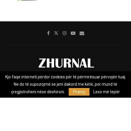
Kjo faqe interneti përdor cookies për të përmirësuar përvojën tuaj.
Rreth nesh
Impresumi
Marketing
Kontakt
Ne do të supozojmë se jeni dakord me këtë, por mund të
Privacy Policy
çregjistroheni nëse dëshironi.
Pranoj
Lexo më tepër
Zhurnal.mk është Agjenci e Lajmeve e pavarur, e themeluar në vitin
2009, që e mbulon Maqedoninë, Kosovën, Shqipërinë edhe lajmet
nga bota.
@2026 - All Right Reserved. Designed and Developed by
Anet.Com.Mk