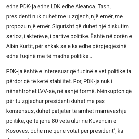
edhe PDK-ja edhe LDK edhe Aleanca. Tash,
presidenti nuk duhet me u zgjedh, një emër, me
propozu një emër. Sigurisht që duhet një diskutim
serioz, i akterëve, i partive politike. Është në dorën e
Albin Kurtit, për shkak se e ka edhe përgjegjësinë
edhe fuqinë me të madhe politike…
PDK-ja është e interesuar që fuqinë e vet politike ta
përdor që të ketë stabilitet. Por, PDK-ja nuk i
nënshtrohet LVV-së, në asnjë formë. Nënkupton që
për tu zgjedhur presidenti duhet me pas
konsensus, duhet patjetër të arrihet marrëveshje
politike, që të jenë 80 veta ulur në Kuvendin e
Kosovës. Edhe me qenë votat për president”, ka