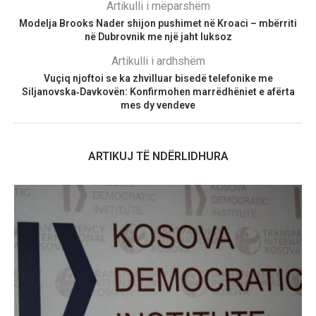
Artikulli i mëparshëm
Modelja Brooks Nader shijon pushimet në Kroaci – mbërriti
në Dubrovnik me një jaht luksoz
Artikulli i ardhshëm
Vuçiq njoftoi se ka zhvilluar bisedë telefonike me
Siljanovska‑Davkovën: Konfirmohen marrëdhëniet e afërta
mes dy vendeve
ARTIKUJ TË NDËRLIDHURA