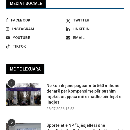
MEDIAT SOCIALE
FACEBOOK
TWITTER
INSTAGRAM
LINKEDIN
YOUTUBE
EMAIL
TIKTOK
MË TË LEXUARA
1
Në korrik janë paguar mbi 560 milionë
denarë për kompensime për pushim
mjekësor, pjesa më e madhe për lejet e
lindjes
28.07.2026 15:52
2
Sportelet e NP “Ujësjellësi dhe