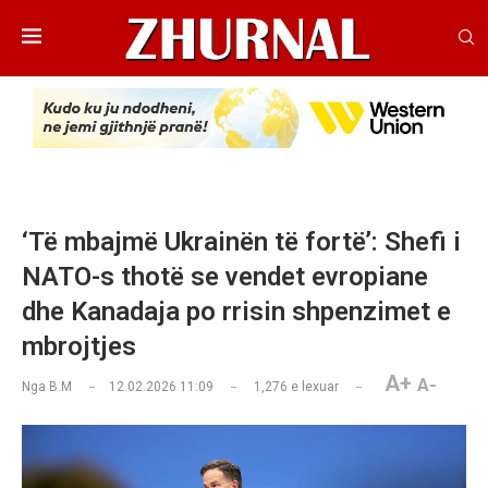
‘Të mbajmë Ukrainën të fortë’: Shefi i
NATO-s thotë se vendet evropiane
dhe Kanadaja po rrisin shpenzimet e
mbrojtjes
A+
A-
Nga
B.M
12.02.2026 11:09
1,276
e lexuar