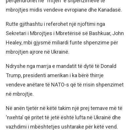
përqendrohet në “rritjen” e shpenzimeve të
mbrojtjes midis vendeve evropiane dhe Kanadasë.
Rutte gjithashtu i referohet një njoftimi nga
Sekretari i Mbrojtjes i Mbretërisë së Bashkuar, John
Healey, mbi gjysmë miliardi funte shpenzime për
mbrojtjen ajrore në Ukrainë.
Ndryshe nga marrja e mandatit të dytë të Donald
Trump, presidenti amerikan i ka bërë thirrje
vendeve anëtare të NATO-s që të rrisin shpenzimet
në mbrojtje.
Në anën tjetër në këtë takim një prej temave më të
‘nxehta’ që pritet të jetë është lufta në Ukrainë dhe
vazhdimi i mbështetjes ushtarake për këtë vend.