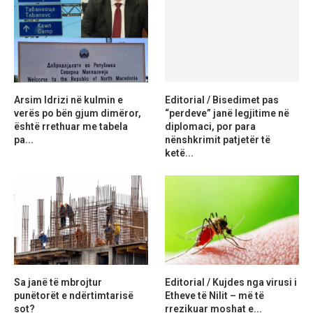
Arsim Idrizi në kulmin e
Editorial / Bisedimet pas
verës po bën gjum dimëror,
“perdeve” janë legjitime në
është rrethuar me tabela
diplomaci, por para
pa...
nënshkrimit patjetër të
ketë...
Sa janë të mbrojtur
Editorial / Kujdes nga virusi i
punëtorët e ndërtimtarisë
Etheve të Nilit – më të
sot?
rrezikuar moshat e...