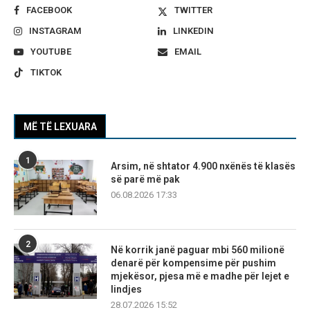
FACEBOOK
TWITTER
INSTAGRAM
LINKEDIN
YOUTUBE
EMAIL
TIKTOK
MË TË LEXUARA
1
Arsim, në shtator 4.900 nxënës të klasës
së parë më pak
06.08.2026 17:33
2
Në korrik janë paguar mbi 560 milionë
denarë për kompensime për pushim
mjekësor, pjesa më e madhe për lejet e
lindjes
28.07.2026 15:52