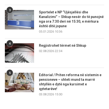
3
Sportelet e NP “Ujësjellësi dhe
Kanalizimi” – Shkup nesër do të punojnë
nga ora 7:30 deri në 15:30, e mërkura
është ditë jopune
05.01.2026 10:36
4
Regjistrohet tërmet në Shkup
02.08.2026 22:34
5
Editorial / Priten reforma në sistemin e
pensioneve – shteti mund ta marrë
shtyllën e dytë nga kursimet e
qytetarëve!
03.08.2026 15:00