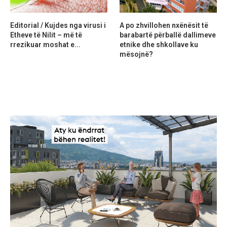
Editorial / Kujdes nga virusi i
A po zhvillohen nxënësit të
Etheve të Nilit – më të
barabartë përballë dallimeve
rrezikuar moshat e...
etnike dhe shkollave ku
mësojnë?