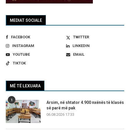
MEDIAT SOCIALE
FACEBOOK
TWITTER
INSTAGRAM
LINKEDIN
YOUTUBE
EMAIL
TIKTOK
MË TË LEXUARA
1
Arsim, në shtator 4.900 nxënës të klasës
së parë më pak
06.08.2026 17:33