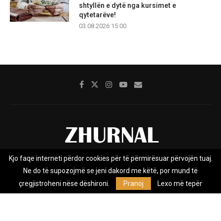
shtyllën e dytë nga kursimet e
qytetarëve!
03.08.2026 15:00
Kjo faqe interneti përdor cookies për të përmirësuar përvojën tuaj.
Rreth nesh
Impresumi
Marketing
Kontakt
Ne do të supozojmë se jeni dakord me këtë, por mund të
Privacy Policy
çregjistroheni nëse dëshironi.
Pranoj
Lexo më tepër
Zhurnal.mk është Agjenci e Lajmeve e pavarur, e themeluar në vitin
2009, që e mbulon Maqedoninë, Kosovën, Shqipërinë edhe lajmet
nga bota.