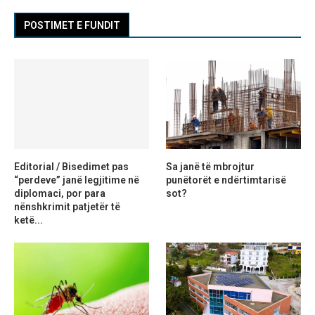
POSTIMET E FUNDIT
Editorial / Bisedimet pas
Sa janë të mbrojtur
“perdeve” janë legjitime në
punëtorët e ndërtimtarisë
diplomaci, por para
sot?
nënshkrimit patjetër të
ketë...