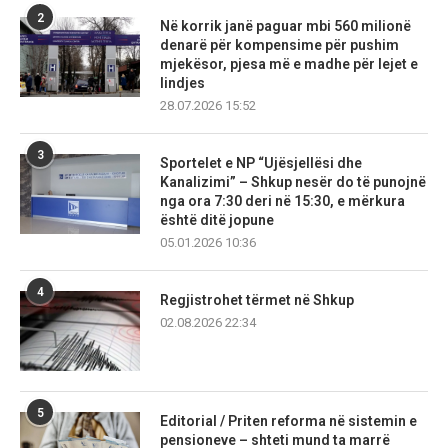
2
Në korrik janë paguar mbi 560 milionë
denarë për kompensime për pushim
mjekësor, pjesa më e madhe për lejet e
lindjes
28.07.2026 15:52
3
Sportelet e NP “Ujësjellësi dhe
Kanalizimi” – Shkup nesër do të punojnë
nga ora 7:30 deri në 15:30, e mërkura
është ditë jopune
05.01.2026 10:36
4
Regjistrohet tërmet në Shkup
02.08.2026 22:34
5
Editorial / Priten reforma në sistemin e
pensioneve – shteti mund ta marrë