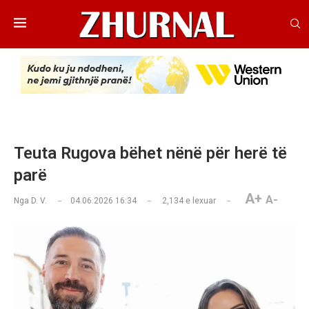
Teuta Rugova bëhet nënë për herë të
parë
A+
A-
Nga
D. V.
04.06.2026 16:34
2,134
e lexuar