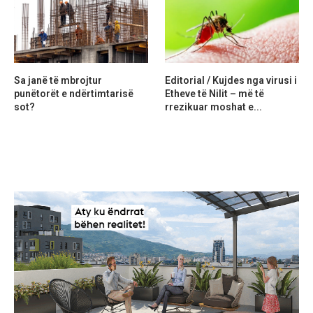
Sa janë të mbrojtur
Editorial / Kujdes nga virusi i
punëtorët e ndërtimtarisë
Etheve të Nilit – më të
sot?
rrezikuar moshat e...