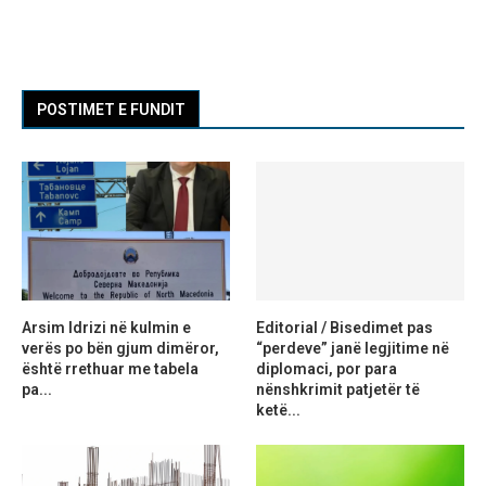
POSTIMET E FUNDIT
Arsim Idrizi në kulmin e
Editorial / Bisedimet pas
verës po bën gjum dimëror,
“perdeve” janë legjitime në
është rrethuar me tabela
diplomaci, por para
pa...
nënshkrimit patjetër të
ketë...