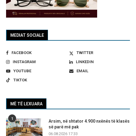
MEDIAT SOCIALE
FACEBOOK
TWITTER
INSTAGRAM
LINKEDIN
YOUTUBE
EMAIL
TIKTOK
MË TË LEXUARA
1
Arsim, në shtator 4.900 nxënës të klasës
së parë më pak
06.08.2026 17:33