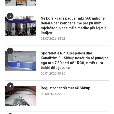
2
Në korrik janë paguar mbi 560 milionë
denarë për kompensime për pushim
mjekësor, pjesa më e madhe për lejet e
lindjes
28.07.2026 15:52
3
Sportelet e NP “Ujësjellësi dhe
Kanalizimi” – Shkup nesër do të punojnë
nga ora 7:30 deri në 15:30, e mërkura
është ditë jopune
05.01.2026 10:36
4
Regjistrohet tërmet në Shkup
02.08.2026 22:34