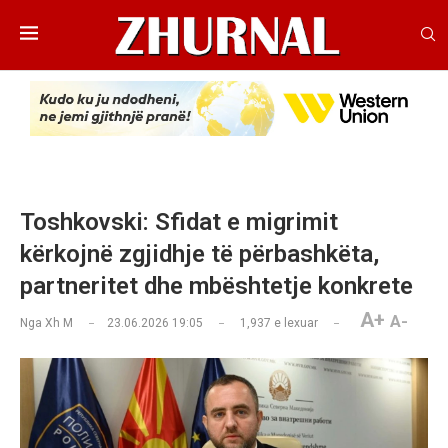
Toshkovski: Sfidat e migrimit
kërkojnë zgjidhje të përbashkëta,
partneritet dhe mbështetje konkrete
A+
A-
Nga
Xh M
23.06.2026 19:05
1,937
e lexuar