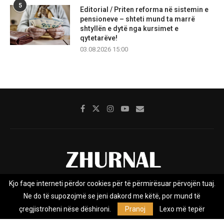
5
Editorial / Priten reforma në sistemin e
pensioneve – shteti mund ta marrë
shtyllën e dytë nga kursimet e
qytetarëve!
03.08.2026 15:00
Kjo faqe interneti përdor cookies për të përmirësuar përvojën tuaj.
Rreth nesh
Impresumi
Marketing
Kontakt
Ne do të supozojmë se jeni dakord me këtë, por mund të
Privacy Policy
çregjistroheni nëse dëshironi.
Pranoj
Lexo më tepër
Zhurnal.mk është Agjenci e Lajmeve e pavarur, e themeluar në vitin