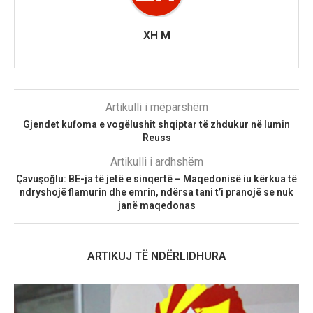
XH M
Artikulli i mëparshëm
Gjendet kufoma e vogëlushit shqiptar të zhdukur në lumin
Reuss
Artikulli i ardhshëm
Çavuşoğlu: BE-ja të jetë e sinqertë – Maqedonisë iu kërkua të
ndryshojë flamurin dhe emrin, ndërsa tani t’i pranojë se nuk
janë maqedonas
ARTIKUJ TË NDËRLIDHURA