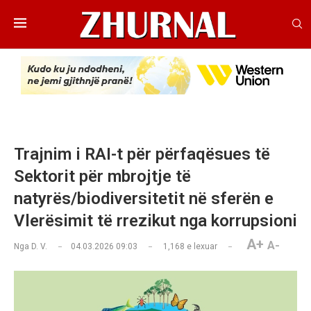
Trajnim i RAI-t për përfaqësues të
Sektorit për mbrojtje të
natyrës/biodiversitetit në sferën e
Vlerësimit të rrezikut nga korrupsioni
A+
A-
Nga
D. V.
04.03.2026 09:03
1,168
e lexuar