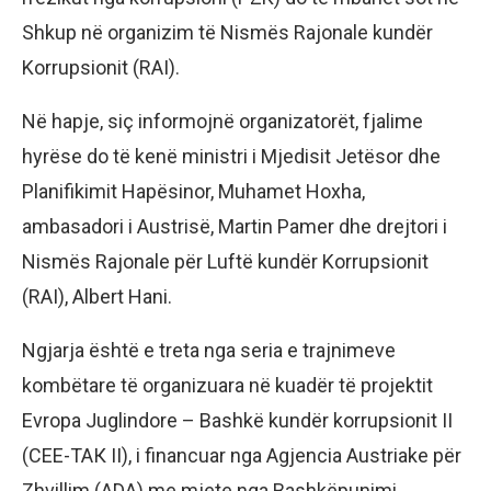
Shkup në organizim të Nismës Rajonale kundër
Korrupsionit (RAI).
Në hapje, siç informojnë organizatorët, fjalime
hyrëse do të kenë ministri i Mjedisit Jetësor dhe
Planifikimit Hapësinor, Muhamet Hoxha,
ambasadori i Austrisë, Martin Pamer dhe drejtori i
Nismës Rajonale për Luftë kundër Korrupsionit
(RAI), Albert Hani.
Ngjarja është e treta nga seria e trajnimeve
kombëtare të organizuara në kuadër të projektit
Evropa Juglindore – Bashkë kundër korrupsionit II
(СЕЕ-ТАК II), i financuar nga Agjencia Austriake për
Zhvillim (ADA) me mjete nga Bashkëpunimi