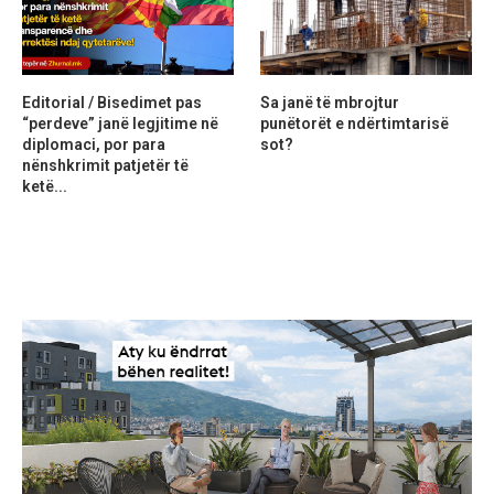
Editorial / Bisedimet pas
Sa janë të mbrojtur
“perdeve” janë legjitime në
punëtorët e ndërtimtarisë
diplomaci, por para
sot?
nënshkrimit patjetër të
ketë...