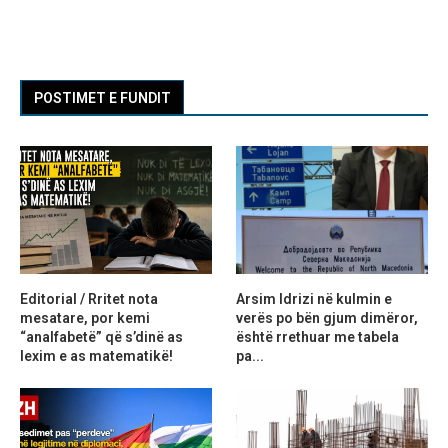
POSTIMET E FUNDIT
Editorial / Rritet nota
Arsim Idrizi në kulmin e
mesatare, por kemi
verës po bën gjum dimëror,
“analfabetë” që s’dinë as
është rrethuar me tabela
lexim e as matematikë!
pa...