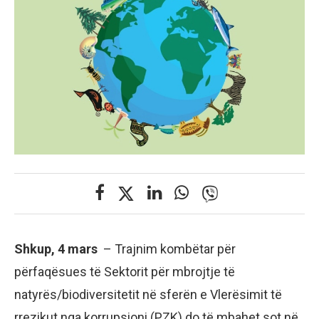
Shkup, 4 mars
– Trajnim kombëtar për
përfaqësues të Sektorit për mbrojtje të
natyrës/biodiversitetit në sferën e Vlerësimit të
rrezikut nga korrupsioni (PZK) do të mbahet sot në