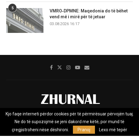
5
VMRO‑DPMNE: Maqedonia do të bëhet
vend më i mirë për të jetuar
03.08.2026 16:17
Kjo faqe interneti përdor cookies për të përmirësuar përvojën tuaj.
Rreth nesh
Impresumi
Marketing
Kontakt
Ne do të supozojmë se jeni dakord me këtë, por mund të
Privacy Policy
çregjistroheni nëse dëshironi.
Pranoj
Lexo më tepër
Zhurnal.mk është Agjenci e Lajmeve e pavarur, e themeluar në vitin