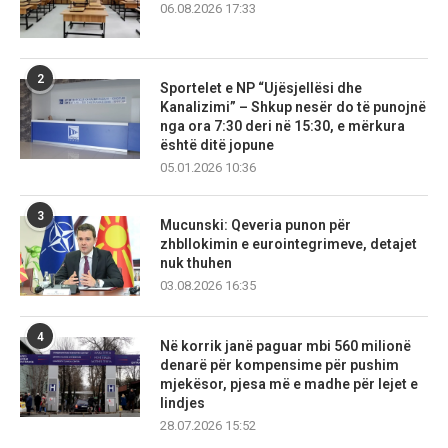
06.08.2026 17:33
2
Sportelet e NP “Ujësjellësi dhe
Kanalizimi” – Shkup nesër do të punojnë
nga ora 7:30 deri në 15:30, e mërkura
është ditë jopune
05.01.2026 10:36
3
Mucunski: Qeveria punon për
zhbllokimin e eurointegrimeve, detajet
nuk thuhen
03.08.2026 16:35
4
Në korrik janë paguar mbi 560 milionë
denarë për kompensime për pushim
mjekësor, pjesa më e madhe për lejet e
lindjes
28.07.2026 15:52