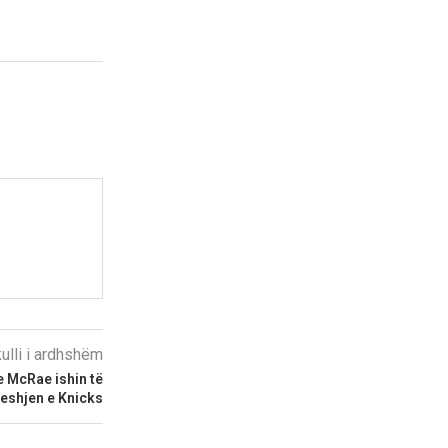
kulli i ardhshëm
e McRae ishin të
eshjen e Knicks