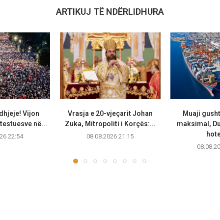
ARTIKUJ TË NDËRLIDHURA
dhjeje! Vijon
Vrasja e 20-vjeçarit Johan
Muaji gusht 
testuesve në...
Zuka, Mitropoliti i Korçës:...
maksimal, D
hote
26 22:54
08.08.2026 21:15
08.08.2