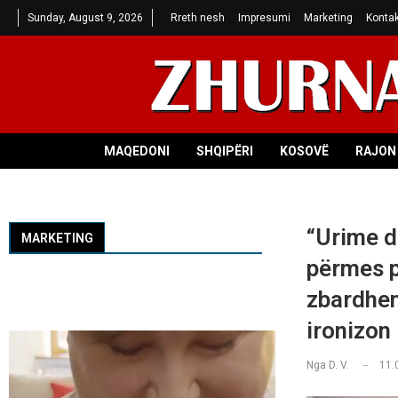
Sunday, August 9, 2026
Rreth nesh
Impresumi
Marketing
Kontak
MAQEDONI
SHQIPËRI
KOSOVË
RAJON 
“Urime d
MARKETING
përmes p
zbardhen
ironizon
Nga
D. V.
11.