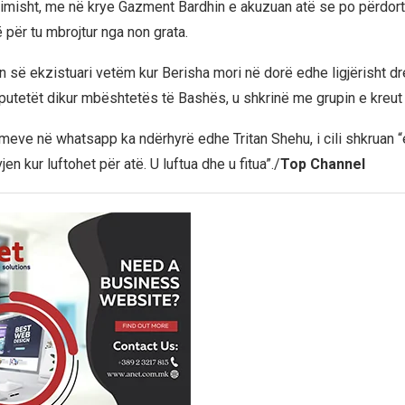
llimisht, me në krye Gazment Bardhin e akuzuan atë se po përdor
 për tu mbrojtur nga non grata.
 së ekzistuari vetëm kur Berisha mori në dorë edhe ligjërisht dre
putetët dikur mbështetës të Bashës, u shkrinë me grupin e kreut
meve në whatsapp ka ndërhyrë edhe Tritan Shehu, i cili shkruan 
jen kur luftohet për atë. U luftua dhe u fitua”./
Top Channel