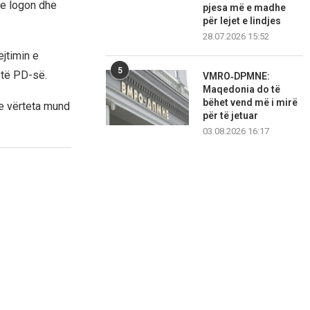
te logon dhe
pjesa më e madhe
për lejet e lindjes
28.07.2026 15:52
jtimin e
5
 të PD-së.
VMRO‑DPMNE:
Maqedonia do të
bëhet vend më i mirë
“e vërteta mund
për të jetuar
03.08.2026 16:17