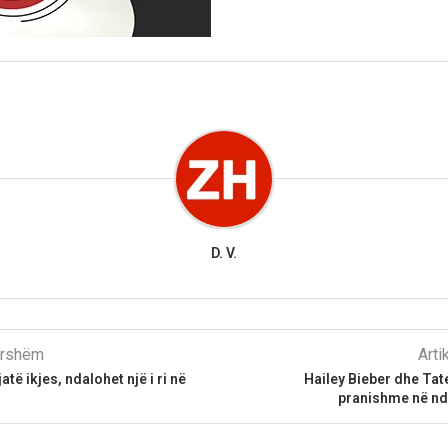
D. V.
parshëm
Arti
atë ikjes, ndalohet një i ri në
Hailey Bieber dhe Tat
pranishme në nd