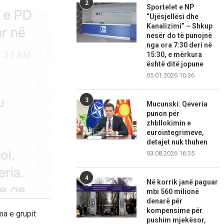
2
Sportelet e NP
“Ujësjellësi dhe
Kanalizimi” – Shkup
nesër do të punojnë
nga ora 7:30 deri në
15:30, e mërkura
është ditë jopune
05.01.2026 10:36
3
Mucunski: Qeveria
punon për
zhbllokimin e
eurointegrimeve,
detajet nuk thuhen
03.08.2026 16:35
4
Në korrik janë paguar
mbi 560 milionë
denarë për
kompensime për
a e grupit
pushim mjekësor,