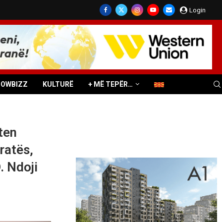
Login
HOWBIZZ
KULTURË
+ MË TEPËR…
ten
ratës,
. Ndoji