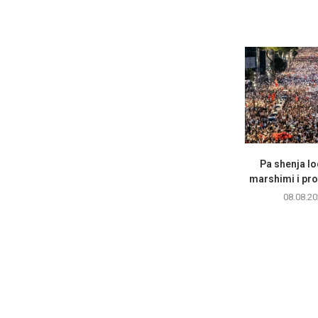
Pa shenja lo
marshimi i pro
08.08.20