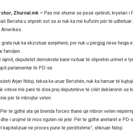
rshor, Zhurnal.mk –
Pas më shumë se pesë vjetësh, kryetari i 
ali Berisha u shpreh sot se ai nuk ka më kufizim për të udhëtuar 
 Amerikës.
 grata nuk ka ekzistuar asnjëherë, por nuk u përgjigj nëse heqja e
e familjen.
 lajmit, deputetët demokratë kanë nxituar të shprehin urimet e t
pit parlamentar të PD-së.
uteti Arjan Ndoji, teksa ka uruar Berishën, nuk ka harruar të kujto
k viteve më parë të disa prej deputetëve të cilët deklaronin se 
inë për të mbrojtur veten.
 Për të gjithë ata që brenda forcës thanë që mbron veten nëpërmje
he i urojmë të mos nguten në jetë. Për të gjithë anëtarët e PD-s
et kapitalizuar në proces pune të përditshme”, shkruan Ndoji.