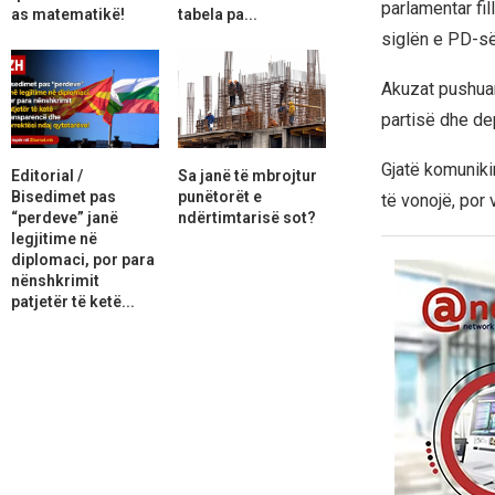
parlamentar fi
as matematikë!
tabela pa...
siglën e PD-së
Akuzat pushuan
partisë dhe de
Gjatë komuniki
Editorial /
Sa janë të mbrojtur
Bisedimet pas
punëtorët e
të vonojë, por v
“perdeve” janë
ndërtimtarisë sot?
legjitime në
diplomaci, por para
nënshkrimit
patjetër të ketë...