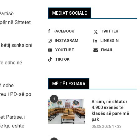
MEDIAT SOCIALE
Partisë
për në Shtetet
FACEBOOK
TWITTER
INSTAGRAM
LINKEDIN
 këtij sanksioni
YOUTUBE
EMAIL
TIKTOK
yre edhe në
MË TË LEXUARA
jë edhe
kreu i PD-së po
1
Arsim, në shtator
4.900 nxënës të
klasës së parë më
t Partisë, i
pak
ë kjo është
06.08.2026 17:33