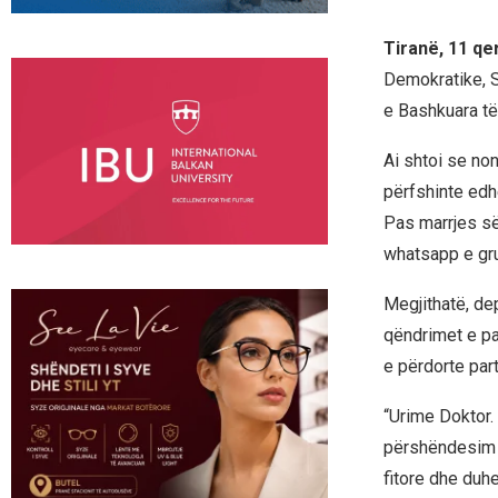
Tiranë, 11 qe
Demokratike, S
e Bashkuara të
Ai shtoi se non
përfshinte edh
Pas marrjes së
whatsapp e gru
Megjithatë, dep
qëndrimet e pa
e përdorte part
“Urime Doktor.
përshëndesim d
fitore dhe duh