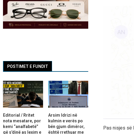
POSTIMET E FUNDIT
Editorial / Rritet
Arsim Idrizi në
nota mesatare, por
kulmin e verës po
kemi “analfabetë”
bën gjum dimëror,
Pas nisjes së 
që s’dinë as lexim e
është rrethuar me