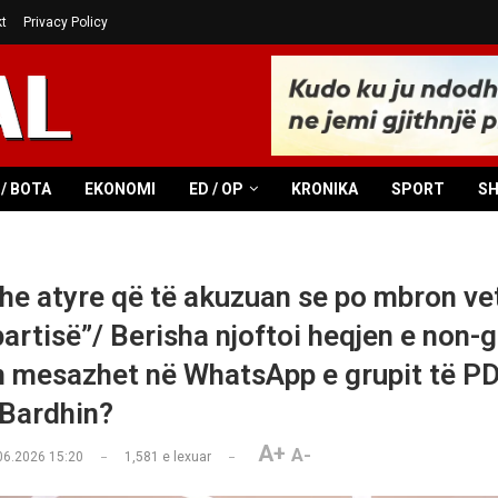
t
Privacy Policy
/ BOTA
EKONOMI
ED / OP
KRONIKA
SPORT
S
he atyre që të akuzuan se po mbron ve
artisë”/ Berisha njoftoi heqjen e non-g
 mesazhet në WhatsApp e grupit të PD
 Bardhin?
A+
A-
06.2026 15:20
1,581
e lexuar