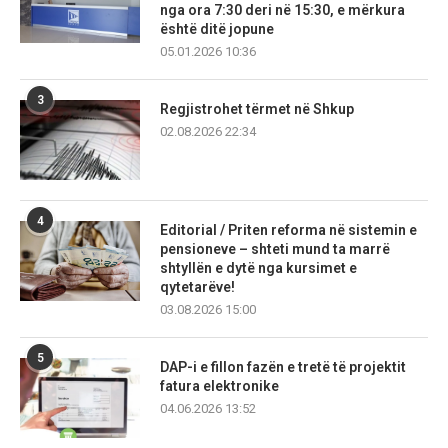
nga ora 7:30 deri në 15:30, e mërkura
është ditë jopune
05.01.2026 10:36
3
Regjistrohet tërmet në Shkup
02.08.2026 22:34
4
Editorial / Priten reforma në sistemin e
pensioneve – shteti mund ta marrë
shtyllën e dytë nga kursimet e
qytetarëve!
03.08.2026 15:00
5
DAP-i e fillon fazën e tretë të projektit
fatura elektronike
04.06.2026 13:52