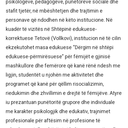
psikologëve, pedagogëve, punëtorëve socialë dhe
stafit tjetër, në mbështetjen dhe trajtimin e
personave që ndodhen në këto institucione. Në
kuadër të vizitës në Shtëpinë edukuese-
korrektuese Tetovë (Vollkovi), institucion në të cilin
ekzekutohet masa edukuese “Dërgim në shtëpi
edukuese-përmirësuese” për fëmijët e gjinisë
mashkullore dhe femërore që kanë rënë ndesh me
ligjin, studentët u njohën me aktivitetet dhe
programet që kanë për qëllim risocializimin,
riedukimin dhe zhvillimin e drejtë të fëmijëve. Atyre
iu prezantuan punëtoritë grupore dhe individuale
me karakter psikologjik dhe edukativ, trajnimet
profesionale për aftësim në profesione të