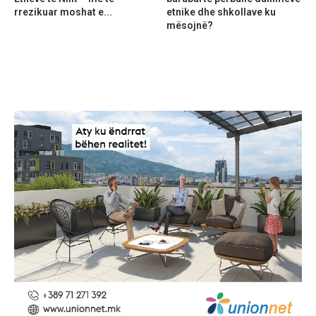
rrezikuar moshat e...
etnike dhe shkollave ku
mësojnë?