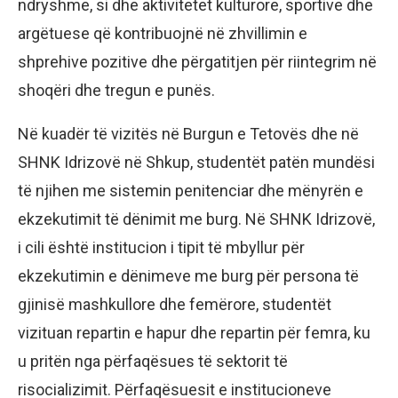
ndryshme, si dhe aktivitetet kulturore, sportive dhe
argëtuese që kontribuojnë në zhvillimin e
shprehive pozitive dhe përgatitjen për riintegrim në
shoqëri dhe tregun e punës.
Në kuadër të vizitës në Burgun e Tetovës dhe në
SHNK Idrizovë në Shkup, studentët patën mundësi
të njihen me sistemin penitenciar dhe mënyrën e
ekzekutimit të dënimit me burg. Në SHNK Idrizovë,
i cili është institucion i tipit të mbyllur për
ekzekutimin e dënimeve me burg për persona të
gjinisë mashkullore dhe femërore, studentët
vizituan repartin e hapur dhe repartin për femra, ku
u pritën nga përfaqësues të sektorit të
risocializimit. Përfaqësuesit e institucioneve