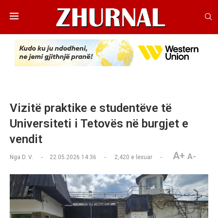
Vizitë praktike e studentëve të
Universiteti i Tetovës në burgjet e
vendit
A+
A-
Nga
D. V.
22.05.2026 14:36
2,420
e lexuar