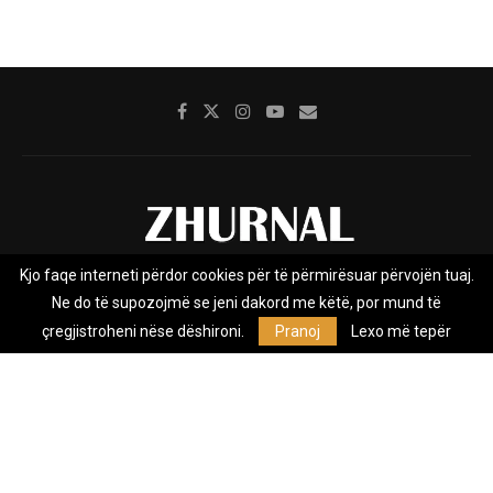
Kjo faqe interneti përdor cookies për të përmirësuar përvojën tuaj.
Rreth nesh
Impresumi
Marketing
Kontakt
Ne do të supozojmë se jeni dakord me këtë, por mund të
Privacy Policy
çregjistroheni nëse dëshironi.
Pranoj
Lexo më tepër
Zhurnal.mk është Agjenci e Lajmeve e pavarur, e themeluar në vitin
2009, që e mbulon Maqedoninë, Kosovën, Shqipërinë edhe lajmet
nga bota.
@2026 - All Right Reserved. Designed and Developed by
Anet.Com.Mk