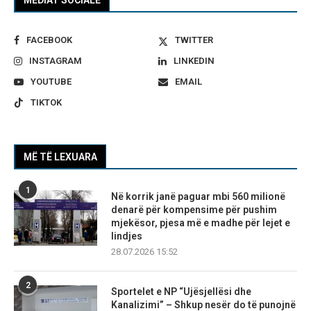
FACEBOOK
TWITTER
INSTAGRAM
LINKEDIN
YOUTUBE
EMAIL
TIKTOK
MË TË LEXUARA
1
Në korrik janë paguar mbi 560 milionë
denarë për kompensime për pushim
mjekësor, pjesa më e madhe për lejet e
lindjes
28.07.2026 15:52
2
Sportelet e NP “Ujësjellësi dhe
Kanalizimi” – Shkup nesër do të punojnë