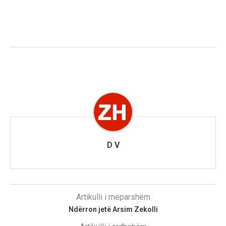
D V
Artikulli i mëparshëm
Ndërron jetë Arsim Zekolli