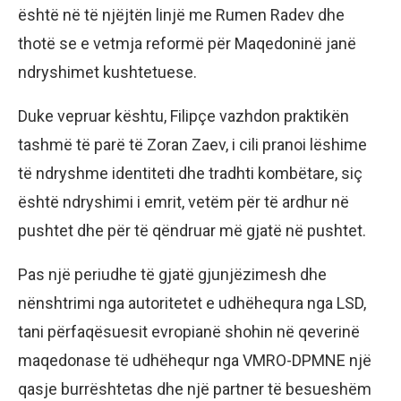
është në të njëjtën linjë me Rumen Radev dhe
thotë se e vetmja reformë për Maqedoninë janë
ndryshimet kushtetuese.
Duke vepruar kështu, Filipçe vazhdon praktikën
tashmë të parë të Zoran Zaev, i cili pranoi lëshime
të ndryshme identiteti dhe tradhti kombëtare, siç
është ndryshimi i emrit, vetëm për të ardhur në
pushtet dhe për të qëndruar më gjatë në pushtet.
Pas një periudhe të gjatë gjunjëzimesh dhe
nënshtrimi nga autoritetet e udhëhequra nga LSD,
tani përfaqësuesit evropianë shohin në qeverinë
maqedonase të udhëhequr nga VMRO-DPMNE një
qasje burrështetas dhe një partner të besueshëm