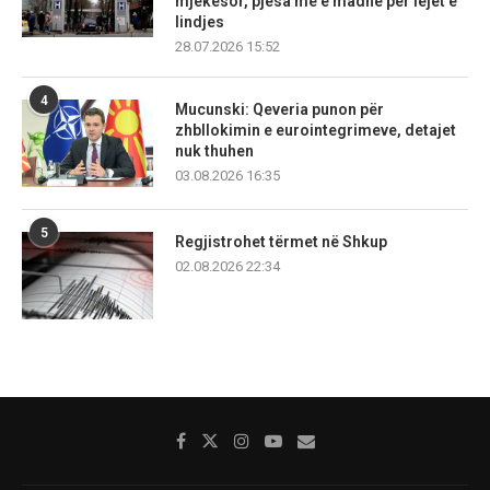
mjekësor, pjesa më e madhe për lejet e
lindjes
28.07.2026 15:52
4
Mucunski: Qeveria punon për
zhbllokimin e eurointegrimeve, detajet
nuk thuhen
03.08.2026 16:35
5
Regjistrohet tërmet në Shkup
02.08.2026 22:34