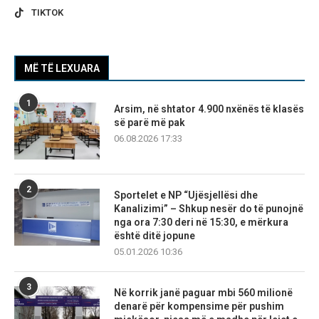
TIKTOK
MË TË LEXUARA
1
Arsim, në shtator 4.900 nxënës të klasës
së parë më pak
06.08.2026 17:33
2
Sportelet e NP “Ujësjellësi dhe
Kanalizimi” – Shkup nesër do të punojnë
nga ora 7:30 deri në 15:30, e mërkura
është ditë jopune
05.01.2026 10:36
3
Në korrik janë paguar mbi 560 milionë
denarë për kompensime për pushim