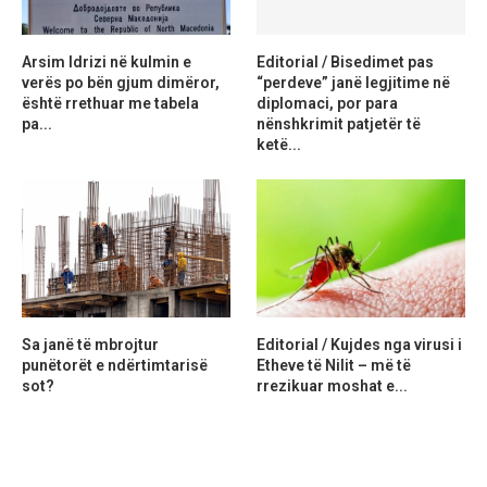
Arsim Idrizi në kulmin e
Editorial / Bisedimet pas
verës po bën gjum dimëror,
“perdeve” janë legjitime në
është rrethuar me tabela
diplomaci, por para
pa...
nënshkrimit patjetër të
ketë...
Sa janë të mbrojtur
Editorial / Kujdes nga virusi i
punëtorët e ndërtimtarisë
Etheve të Nilit – më të
sot?
rrezikuar moshat e...