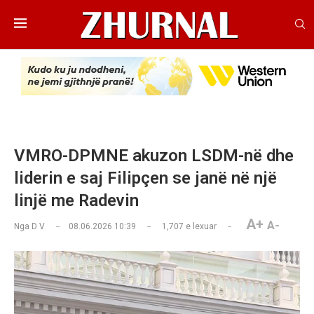
VMRO-DPMNE akuzon LSDM-në dhe
liderin e saj Filipçen se janë në një
linjë me Radevin
A+
A-
Nga
D V
08.06.2026 10:39
1,707
e lexuar