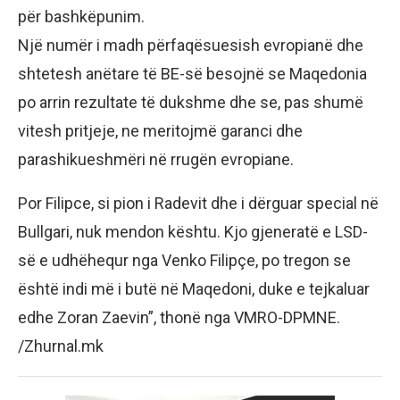
për bashkëpunim.
Një numër i madh përfaqësuesish evropianë dhe
shtetesh anëtare të BE-së besojnë se Maqedonia
po arrin rezultate të dukshme dhe se, pas shumë
vitesh pritjeje, ne meritojmë garanci dhe
parashikueshmëri në rrugën evropiane.
Por Filipce, si pion i Radevit dhe i dërguar special në
Bullgari, nuk mendon kështu. Kjo gjeneratë e LSD-
së e udhëhequr nga Venko Filipçe, po tregon se
është indi më i butë në Maqedoni, duke e tejkaluar
edhe Zoran Zaevin”, thonë nga VMRO-DPMNE.
/Zhurnal.mk