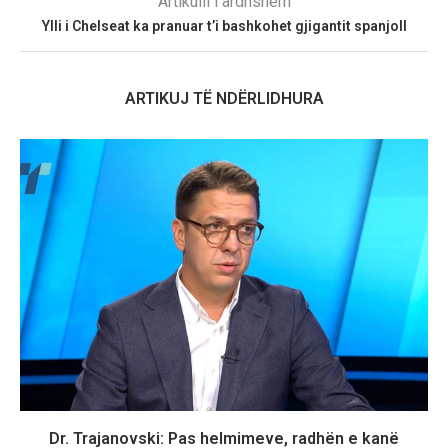
Artikulli i ardhshëm
Ylli i Chelseat ka pranuar t’i bashkohet gjigantit spanjoll
ARTIKUJ TË NDËRLIDHURA
Dr. Trajanovski: Pas helmimeve, radhën e kanë