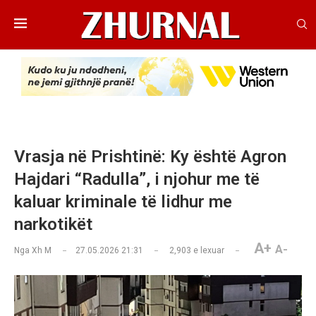
Vrasja në Prishtinë: Ky është Agron
Hajdari “Radulla”, i njohur me të
kaluar kriminale të lidhur me
narkotikët
A+
A-
Nga
Xh M
27.05.2026 21:31
2,903
e lexuar