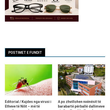
POSTIMET E FUNDIT
Editorial / Kujdes nga virusi i
A po zhvillohen nxënësit të
Etheve të Nilit – më të
barabartë përballë dallimeve