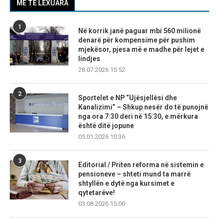
MË TË LEXUARA
1
Në korrik janë paguar mbi 560 milionë
denarë për kompensime për pushim
mjekësor, pjesa më e madhe për lejet e
lindjes
28.07.2026 15:52
2
Sportelet e NP “Ujësjellësi dhe
Kanalizimi” – Shkup nesër do të punojnë
nga ora 7:30 deri në 15:30, e mërkura
është ditë jopune
05.01.2026 10:36
3
Editorial / Priten reforma në sistemin e
pensioneve – shteti mund ta marrë
shtyllën e dytë nga kursimet e
qytetarëve!
03.08.2026 15:00