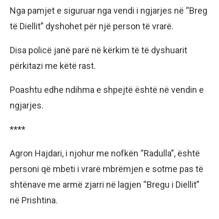
Nga pamjet e siguruar nga vendi i ngjarjes në “Breg
të Diellit” dyshohet për një person të vrarë.
Disa policë janë parë në kërkim të të dyshuarit
përkitazi me këtë rast.
Poashtu edhe ndihma e shpejtë është në vendin e
ngjarjes.
****
Agron Hajdari, i njohur me nofkën “Radulla”, është
personi që mbeti i vrarë mbrëmjen e sotme pas të
shtënave me armë zjarri në lagjen “Bregu i Diellit”
në Prishtina.