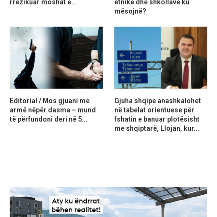
rrezikuar moshat e...
etnike dhe shkollave ku
mësojnë?
Editorial / Mos gjuani me
Gjuha shqipe anashkalohet
armë nëpër dasma – mund
në tabelat orientuese për
të përfundoni deri në 5...
fshatin e banuar plotësisht
me shqiptarë, Llojan, kur...