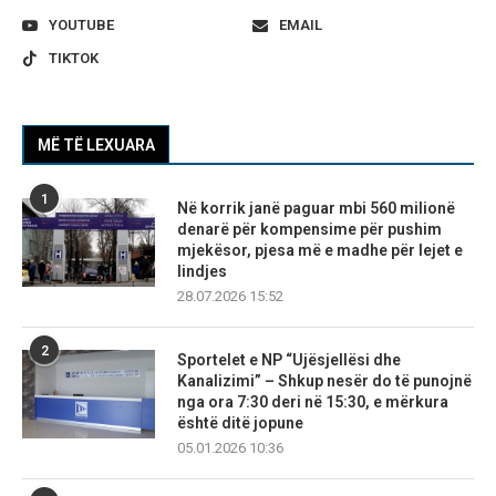
YOUTUBE
EMAIL
TIKTOK
MË TË LEXUARA
1
Në korrik janë paguar mbi 560 milionë
denarë për kompensime për pushim
mjekësor, pjesa më e madhe për lejet e
lindjes
28.07.2026 15:52
2
Sportelet e NP “Ujësjellësi dhe
Kanalizimi” – Shkup nesër do të punojnë
nga ora 7:30 deri në 15:30, e mërkura
është ditë jopune
05.01.2026 10:36