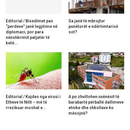
Editorial / Bisedimet pas
Sa janë të mbrojtur
“perdeve” janë legjitime në
punëtorët e ndërtimtarisë
diplomaci, por para
sot?
nënshkrimit patjetër të
ketë...
Editorial / Kujdes nga virusi i
A po zhvillohen nxënësit të
Etheve të Nilit – më të
barabartë përballë dallimeve
rrezikuar moshat e...
etnike dhe shkollave ku
mësojnë?