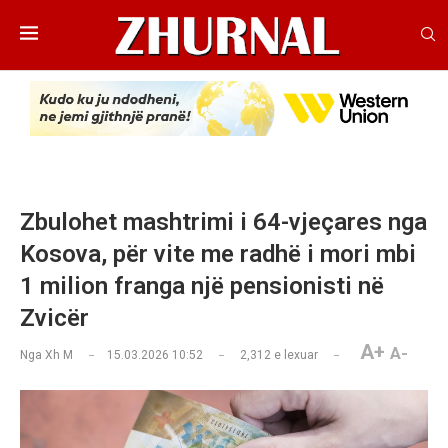
Zbulohet mashtrimi i 64-vjeçares nga
Kosova, për vite me radhë i mori mbi
1 milion franga një pensionisti në
Zvicër
A+
A-
Nga
Xh M
15.03.2026 10:52
2,312
e lexuar