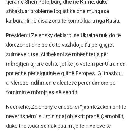
tjera në Shën Peterburg dhe në Krime, duke
shkaktuar probleme logjistike dhe mungesa
karburanti në disa zona të kontrolluara nga Rusia.
Presidenti Zelensky deklaroi se Ukraina nuk do të
dorëzohet dhe se do të vazhdojë t’u përgjigjet
sulmeve ruse. Ai theksoi se mbështetja për
mbrojtjen ajrore është jetike jo vetëm për Ukrainën,
por edhe për sigurinë e gjithë Evropës. Gjithashtu,
ai vlerësoi ndihmën e aleatëve perëndimorë për
forcimin e mbrojtjes së vendit.
Ndërkohë, Zelensky e cilësoi si “jashtëzakonisht të
neveritshëm” sulmin ndaj objektit pranë Çernobilit,
duke theksuar se nuk pati rritje të niveleve të