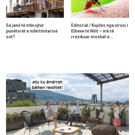
Sa janë të mbrojtur
Editorial / Kujdes nga virusi i
punëtorët e ndërtimtarisë
Etheve të Nilit – më të
sot?
rrezikuar moshat e...