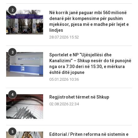
2
Në korrik janë paguar mbi 560 milionë
denarë për kompensime për pushim
mjekësor, pjesa më e madhe për lejet e
lindjes
28.07.2026 15:52
3
Sportelet e NP “Ujësjellësi dhe
Kanalizimi” – Shkup nesër do të punojnë
nga ora 7:30 deri në 15:30, e mërkura
është ditë jopune
05.01.2026 10:36
4
Regjistrohet tërmet në Shkup
02.08.2026 22:34
5
Editorial / Priten reforma në sistemin e