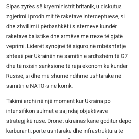
Sipas zyrës së kryeministrit britanik, u diskutua
zgjerimi i prodhimit të raketave interceptuese, si
dhe zhvillimi i përbashkët i sistemeve kundër
raketave balistike dhe armëve me rreze të gjatë
veprimi. Liderët synojnë të sigurojnë mbështetje
shtesë për Ukrainën në samitin e ardhshëm të G7
dhe të nxisin sanksione të reja ekonomike kundër
Rusisë, si dhe më shumë ndihmë ushtarake në
samitin e NATO-s në korrik.
Takimi erdhi në një moment kur Ukraina po
intensifikon sulmet e saj ndaj objektivave
strategjikë rusë. Dronët ukrainas kanë goditur depo
karburanti, porte ushtarake dhe infrastruktura të