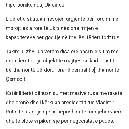
hipersonike ndaj Ukrainës.
Liderët diskutuan nevojën urgjente për forcimin e
mbrojtjes ajrore të Ukrainës dhe rritjen e
kapaciteteve për goditje në thellësi të territorit rus.
Takimi u zhvillua vetëm disa orë pasi një sulm me
dron dëmtoi një objekt të ruajtjes së karburantit
bërthamor të përdorur pranë centralit b[rthamor të
Çernobitl.
Katër liderët dënuan sulmet masive ruse me raketa
dhe dronë dhe i kërkuan presidentit rus Vladimir
Putin të pranojë një armëpushim të menjëhershëm
dhe të plotë si pikënisje për negociatat e paqes.