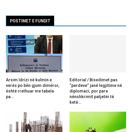
POSTIMET E FUNDIT
Arsim Idrizi në kulmin e
Editorial / Bisedimet pas
verës po bën gjum dimëror,
“perdeve” janë legjitime në
është rrethuar me tabela
diplomaci, por para
pa...
nënshkrimit patjetër të
ketë...