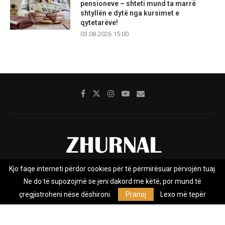
pensioneve – shteti mund ta marrë
shtyllën e dytë nga kursimet e
qytetarëve!
03.08.2026 15:00
Kjo faqe interneti përdor cookies për të përmirësuar përvojën tuaj.
Rreth nesh
Impresumi
Marketing
Kontakt
Ne do të supozojmë se jeni dakord me këtë, por mund të
Privacy Policy
çregjistroheni nëse dëshironi.
Pranoj
Lexo më tepër
Zhurnal.mk është Agjenci e Lajmeve e pavarur, e themeluar në vitin
2009, që e mbulon Maqedoninë, Kosovën, Shqipërinë edhe lajmet
nga bota.