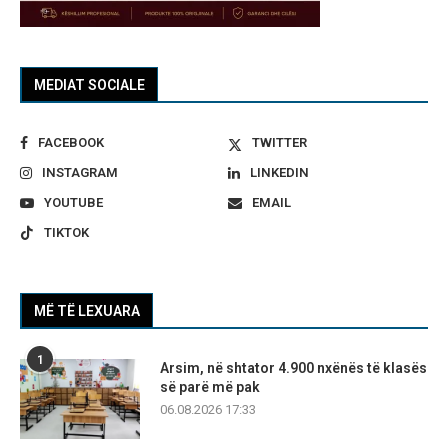
MEDIAT SOCIALE
FACEBOOK
TWITTER
INSTAGRAM
LINKEDIN
YOUTUBE
EMAIL
TIKTOK
MË TË LEXUARA
1
Arsim, në shtator 4.900 nxënës të klasës
së parë më pak
06.08.2026 17:33