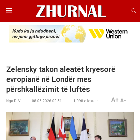
Zelensky takon aleatët kryesorë
evropianë në Londër mes
përshkallëzimit të luftës
A+
A-
Nga
D. V.
08.06.2026 09:51
1,998
e lexuar