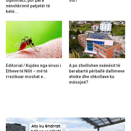
diplomaci, por para
sot?
nënshkrimit patjetër të
ketë...
Editorial / Kujdes nga virusi i
A po zhvillohen nxënësit të
Etheve të Nilit – më të
barabartë përballë dallimeve
rrezikuar moshat e...
etnike dhe shkollave ku
mësojnë?