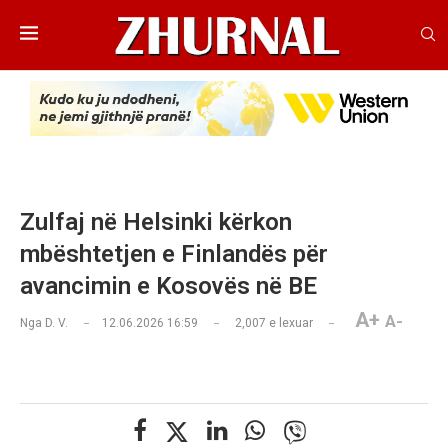
Zulfaj në Helsinki kërkon
mbështetjen e Finlandës për
avancimin e Kosovës në BE
A+
A-
Nga
D. V.
12.06.2026 16:59
2,007
e lexuar