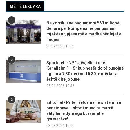
MË TË LEXUARA
1
Në korrik janë paguar mbi 560 milionë
denarë për kompensime për pushim
mjekësor, pjesa më e madhe për lejet e
lindjes
28.07.2026 15:52
2
Sportelet e NP “Ujësjellësi dhe
Kanalizimi” – Shkup nesër do të punojnë
nga ora 7:30 deri në 15:30, e mërkura
është ditë jopune
05.01.2026 10:36
3
Editorial / Priten reforma në sistemin e
pensioneve – shteti mund ta marrë
shtyllën e dytë nga kursimet e
qytetarëve!
03.08.2026 15:00