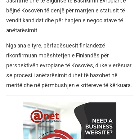
Jashtme dhe të Sigurisë të Bashkimit Evropian, e
bëjnë Kosovën të denjë për marrjen e statusit të
vendit kandidat dhe për hapjen e negociatave të
anëtarësimit.
Nga ana e tyre, përfaqësuesit finlandezë
rikonfirmuan mbështetjen e Finlandës për
perspektivën evropiane të Kosovës, duke vlerësuar
se procesi i anëtarësimit duhet të bazohet në
meritë dhe në përmbushjen e kritereve të kërkuara.